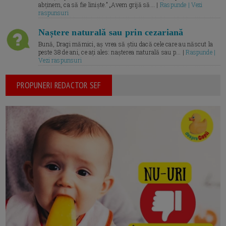
abținem, ca să fie liniște.” „Avem grijă să... |
Raspunde | Vezi
raspunsuri
Naștere naturală sau prin cezariană
Bună, Dragi mămici, aș vrea să știu dacă cele care au născut la
peste 38 de ani, ce ați ales: nașterea naturală sau p... |
Raspunde |
Vezi raspunsuri
PROPUNERI REDACTOR SEF