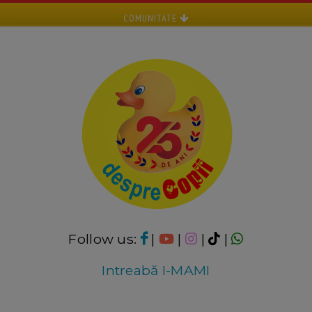
COMUNITATE
Follow us:
|
|
|
|
Intreabă I-MAMI