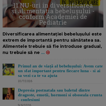
11 NU-uri in diversificarea
și alimentația bebelușului -
conform Academiei de
Pediatrie
16/7/2026
AUTOR: EDITOR DC.
Diversificarea alimentației bebelușului este
extrem de importantă pentru sănătatea sa.
Alimentele trebuie să fie introduse gradual,
nu trebuie să ne
...
Primul an de viață al bebelușului: Avem cate
un sfat important pentru fiecare luna - si ai
sa vezi ca te va ajuta
10/7/2026
Depresia postnatala sau baletul dintre
dragoste, emotii, hormoni si oboseala crunta
- confesiuni
9/6/2026