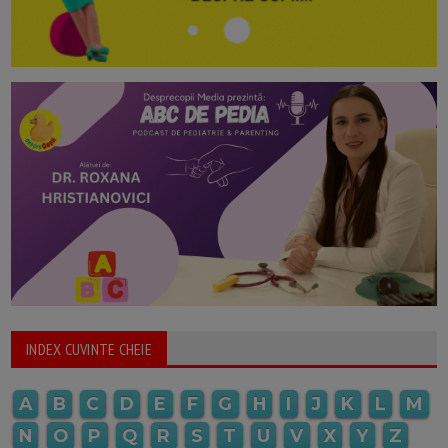
INDEX CUVINTE CHEIE
A
B
C
D
E
F
G
H
I
J
K
L
M
N
O
P
Q
R
S
T
U
V
X
Y
Z