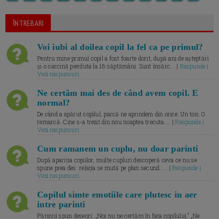
ÎNTREBARI
Voi iubi al doilea copil la fel ca pe primul?
Pentru mine primul copil a fost foarte dorit, după ani de așteptări
și o sarcină pierduta la 16 săptămâni. Sunt însărc... |
Raspunde |
Vezi raspunsuri
Ne certăm mai des de când avem copil. E
normal?
De când a apărut copilul, parcă ne aprindem din orice. Un ton. O
remarcă. Cine s-a trezit din nou noaptea trecuta.... |
Raspunde |
Vezi raspunsuri
Cum ramanem un cuplu, nu doar parinti
După apariția copiilor, multe cupluri descoperă ceva ce nu se
spune prea des: relația se mută pe plan secund. ... |
Raspunde |
Vezi raspunsuri
Copilul simte emotiile care plutesc in aer
intre parinti
Părinții spun deseori: „Noi nu ne certăm în fața copilului.” „Ne