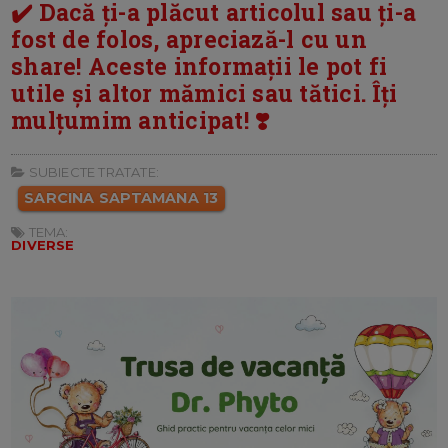
✔️ Dacă ți-a plăcut articolul sau ți-a
fost de folos, apreciază-l cu un
share! Aceste informații le pot fi
utile și altor mămici sau tătici. Îți
mulțumim anticipat! ❣️
SUBIECTE TRATATE:
SARCINA SAPTAMANA 13
TEMA:
DIVERSE