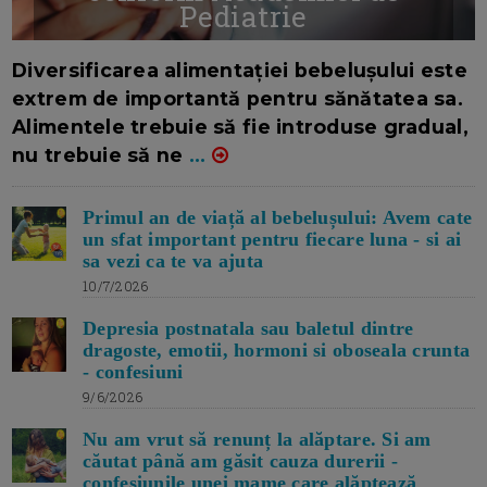
Pediatrie
16/7/2026
AUTOR: EDITOR DC.
Diversificarea alimentației bebelușului este
extrem de importantă pentru sănătatea sa.
Alimentele trebuie să fie introduse gradual,
nu trebuie să ne
...
Primul an de viață al bebelușului: Avem cate
un sfat important pentru fiecare luna - si ai
sa vezi ca te va ajuta
10/7/2026
Depresia postnatala sau baletul dintre
dragoste, emotii, hormoni si oboseala crunta
- confesiuni
9/6/2026
Nu am vrut să renunț la alăptare. Si am
căutat până am găsit cauza durerii -
confesiunile unei mame care alăptează