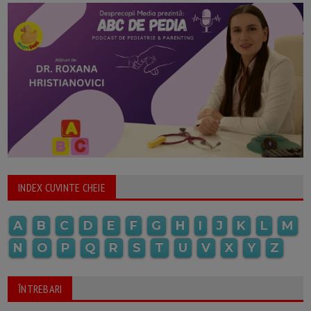
INDEX CUVINTE CHEIE
A
B
C
D
E
F
G
H
I
J
K
L
M
N
O
P
Q
R
S
T
U
V
X
Y
Z
ÎNTREBARI