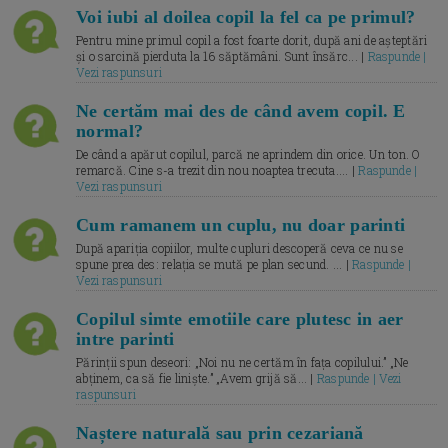
Voi iubi al doilea copil la fel ca pe primul?
Pentru mine primul copil a fost foarte dorit, după ani de așteptări
și o sarcină pierduta la 16 săptămâni. Sunt însărc... |
Raspunde |
Vezi raspunsuri
Ne certăm mai des de când avem copil. E
normal?
De când a apărut copilul, parcă ne aprindem din orice. Un ton. O
remarcă. Cine s-a trezit din nou noaptea trecuta.... |
Raspunde |
Vezi raspunsuri
Cum ramanem un cuplu, nu doar parinti
După apariția copiilor, multe cupluri descoperă ceva ce nu se
spune prea des: relația se mută pe plan secund. ... |
Raspunde |
Vezi raspunsuri
Copilul simte emotiile care plutesc in aer
intre parinti
Părinții spun deseori: „Noi nu ne certăm în fața copilului.” „Ne
abținem, ca să fie liniște.” „Avem grijă să... |
Raspunde | Vezi
raspunsuri
Naștere naturală sau prin cezariană