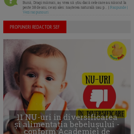
Bună, Dragi mămici, aș vrea să știu dacă cele care au născut la
peste 38 de ani, ce ați ales: nașterea naturală sau p... |
Raspunde |
Vezi raspunsuri
PROPUNERI REDACTOR SEF
11 NU-uri in diversificarea
și alimentația bebelușului -
conform Academiei de