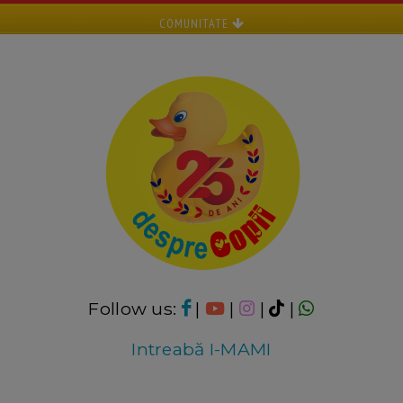
COMUNITATE
Follow us:
|
|
|
|
Intreabă I-MAMI