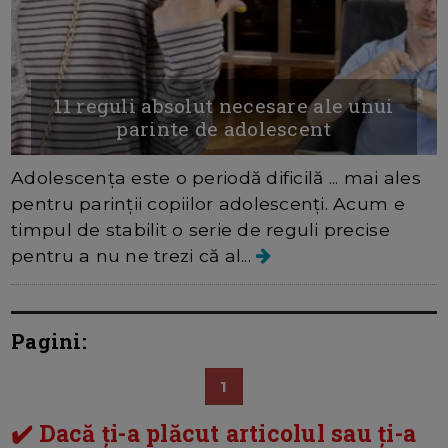
11 reguli absolut necesare ale unui
parinte de adolescent
Adolescența este o periodă dificilă ... mai ales
pentru parinții copiilor adolescenți. Acum e
timpul de stabilit o serie de reguli precise
pentru a nu ne trezi că al...
Pagini:
1
✔️ Dacă ți-a plăcut articolul sau ți-a