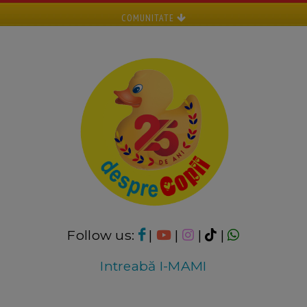
COMUNITATE
Follow us:
|
|
|
|
Intreabă I-MAMI