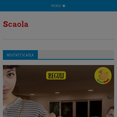
MENIU
s
caola
NOUTATI SCAOLA