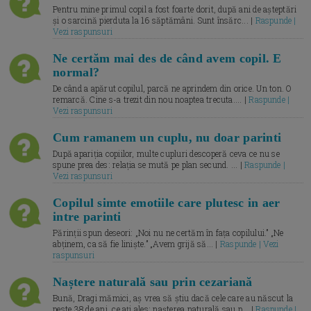
Pentru mine primul copil a fost foarte dorit, după ani de așteptări
și o sarcină pierduta la 16 săptămâni. Sunt însărc... |
Raspunde |
Vezi raspunsuri
Ne certăm mai des de când avem copil. E
normal?
De când a apărut copilul, parcă ne aprindem din orice. Un ton. O
remarcă. Cine s-a trezit din nou noaptea trecuta.... |
Raspunde |
Vezi raspunsuri
Cum ramanem un cuplu, nu doar parinti
După apariția copiilor, multe cupluri descoperă ceva ce nu se
spune prea des: relația se mută pe plan secund. ... |
Raspunde |
Vezi raspunsuri
Copilul simte emotiile care plutesc in aer
intre parinti
Părinții spun deseori: „Noi nu ne certăm în fața copilului.” „Ne
abținem, ca să fie liniște.” „Avem grijă să... |
Raspunde | Vezi
raspunsuri
Naștere naturală sau prin cezariană
Bună, Dragi mămici, aș vrea să știu dacă cele care au născut la
peste 38 de ani, ce ați ales: nașterea naturală sau p... |
Raspunde |