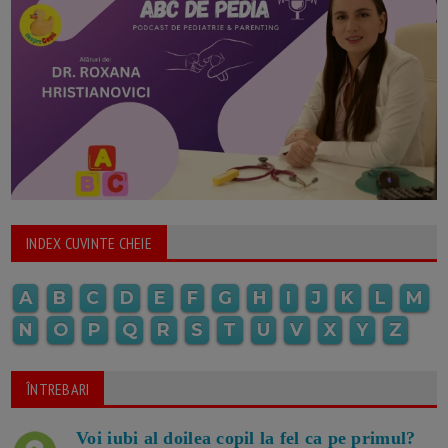
INDEX CUVINTE CHEIE
A
B
C
D
E
F
G
H
I
J
K
L
M
N
O
P
Q
R
S
T
U
V
X
Y
Z
ÎNTREBARI
Voi iubi al doilea copil la fel ca pe primul?