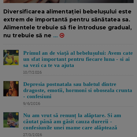
16/7/2026
AUTOR: EDITOR DC.
Diversificarea alimentației bebelușului este
extrem de importantă pentru sănătatea sa.
Alimentele trebuie să fie introduse gradual,
nu trebuie să ne
...
Primul an de viață al bebelușului: Avem cate
un sfat important pentru fiecare luna - si ai
sa vezi ca te va ajuta
10/7/2026
Depresia postnatala sau baletul dintre
dragoste, emotii, hormoni si oboseala crunta
- confesiuni
9/6/2026
Nu am vrut să renunț la alăptare. Si am
căutat până am găsit cauza durerii -
confesiunile unei mame care alăptează
27/3/2026