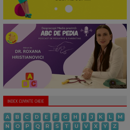
INDEX CUVINTE CHEIE
A
B
C
D
E
F
G
H
I
J
K
L
M
N
O
P
Q
R
S
T
U
V
X
Y
Z