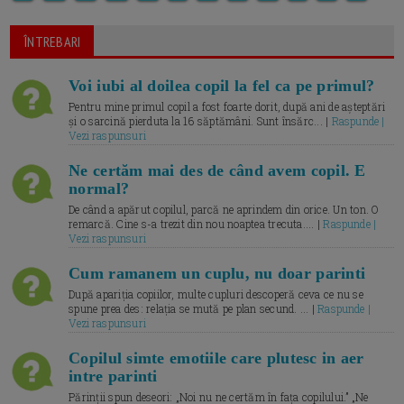
ÎNTREBARI
Voi iubi al doilea copil la fel ca pe primul?
Pentru mine primul copil a fost foarte dorit, după ani de așteptări
și o sarcină pierduta la 16 săptămâni. Sunt însărc... |
Raspunde |
Vezi raspunsuri
Ne certăm mai des de când avem copil. E
normal?
De când a apărut copilul, parcă ne aprindem din orice. Un ton. O
remarcă. Cine s-a trezit din nou noaptea trecuta.... |
Raspunde |
Vezi raspunsuri
Cum ramanem un cuplu, nu doar parinti
După apariția copiilor, multe cupluri descoperă ceva ce nu se
spune prea des: relația se mută pe plan secund. ... |
Raspunde |
Vezi raspunsuri
Copilul simte emotiile care plutesc in aer
intre parinti
Părinții spun deseori: „Noi nu ne certăm în fața copilului.” „Ne