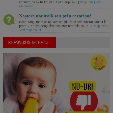
abținem, ca să fie liniște.” „Avem grijă să... |
Raspunde | Vezi
raspunsuri
Naștere naturală sau prin cezariană
Bună, Dragi mămici, aș vrea să știu dacă cele care au născut la
peste 38 de ani, ce ați ales: nașterea naturală sau p... |
Raspunde |
Vezi raspunsuri
PROPUNERI REDACTOR SEF