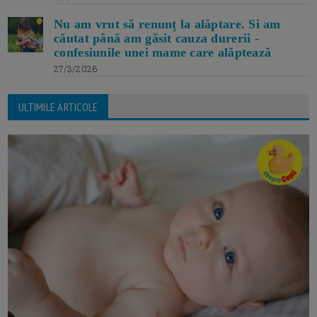
Nu am vrut să renunț la alăptare. Si am
căutat până am găsit cauza durerii -
confesiunile unei mame care alăptează
27/3/2026
ULTIMILE ARTICOLE