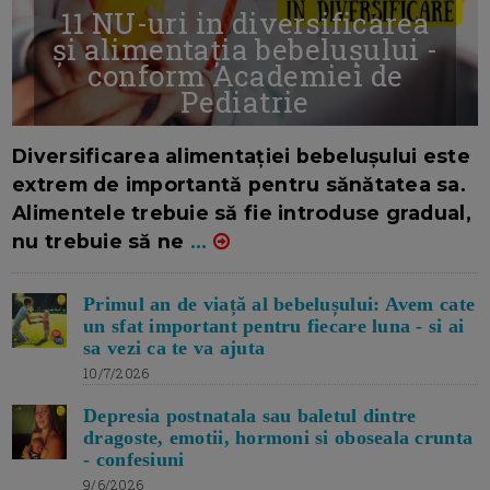
11 NU-uri in diversificarea
și alimentația bebelușului -
conform Academiei de
Pediatrie
16/7/2026
AUTOR: EDITOR DC.
Diversificarea alimentației bebelușului este
extrem de importantă pentru sănătatea sa.
Alimentele trebuie să fie introduse gradual,
nu trebuie să ne
...
Primul an de viață al bebelușului: Avem cate
un sfat important pentru fiecare luna - si ai
sa vezi ca te va ajuta
10/7/2026
Depresia postnatala sau baletul dintre
dragoste, emotii, hormoni si oboseala crunta
- confesiuni
9/6/2026