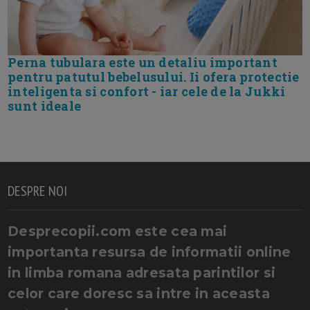
Perna tubulara este un detaliu important
pentru patutul bebelusului. Ii ofera protectie
inteligenta si confort - iar cele de la Jukki
sunt ideale
DESPRE NOI
Desprecopii.com este cea mai
importanta resursa de informatii online
in limba romana adresata parintilor si
celor care doresc sa intre in aceasta