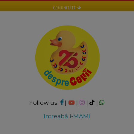
COMUNITATE
Follow us:
|
|
|
|
Intreabă I-MAMI