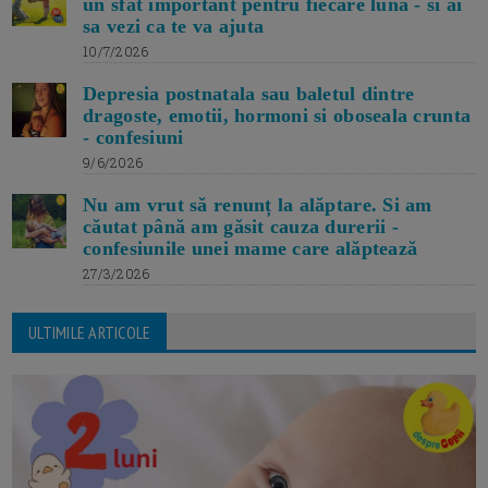
un sfat important pentru fiecare luna - si ai
sa vezi ca te va ajuta
10/7/2026
Depresia postnatala sau baletul dintre
dragoste, emotii, hormoni si oboseala crunta
- confesiuni
9/6/2026
Nu am vrut să renunț la alăptare. Si am
căutat până am găsit cauza durerii -
confesiunile unei mame care alăptează
27/3/2026
ULTIMILE ARTICOLE