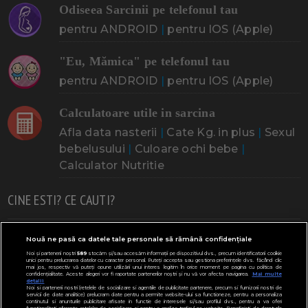
Odiseea Sarcinii pe telefonul tau
pentru ANDROID
|
pentru IOS (Apple)
"Eu, Mămica" pe telefonul tau
pentru ANDROID
|
pentru IOS (Apple)
Calculatoare utile in sarcina
Afla data nasterii
|
Cate Kg. in plus
|
Sexul
bebelusului
|
Culoare ochi bebe
|
Calculator Nutritie
CINE ESTI? CE CAUTI?
Doresc un copil
Adoptia
Probleme cu sarcina
Nouă ne pasă ca datele tale personale să rămână confidențiale
Noi și partenerii noștri
589
stocăm și/sau accesăm informații pe dispozitivul dvs., precum identificatorii cookie
Urmeaza sa nasc
Probleme alaptare
Bebe plange
unici pentru prelucrarea datelor cu caracter personal. Puteți accepta sau gestiona preferințele dvs. făcând clic
mai jos, respectiv vă puteți opune utilizării unui interes legitim în orice moment pe pagina cu politica de
confidențialitate. Aceste alegeri vor fi raportate partenerilor noștri și nu vă vor afecta navigarea.
Mai multe
Bebe febra
Caut bona
Cresa, Gradinta
detalii
Noi si partenerii nostri (retelele de socializare si agentiile de publicitate partenere, precum si furnizorii nostri de
servicii de date analitice) prelucram date pentru a permite website-ului sa functioneze, pentru a personaliza
Mergem la scoala
Copil bolnav
Copii cu nevoi speciale
continutul si anunturile publicitare afisate in functie de interesele si/sau profilul dvs., pentru a va oferi