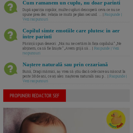
Cum ramanem un cuplu, nu doar parinti
După apariția copiilor, multe cupluri descoperă ceva ce nu se
spune prea des: relația se mută pe plan secund. ... |
Raspunde |
Vezi raspunsuri
Copilul simte emotiile care plutesc in aer
intre parinti
Părinții spun deseori: „Noi nu ne certăm în fața copilului.” „Ne
abținem, ca să fie liniște.” „Avem grijă să... |
Raspunde | Vezi
raspunsuri
Naștere naturală sau prin cezariană
Bună, Dragi mămici, aș vrea să știu dacă cele care au născut la
peste 38 de ani, ce ați ales: nașterea naturală sau p... |
Raspunde |
Vezi raspunsuri
PROPUNERI REDACTOR SEF