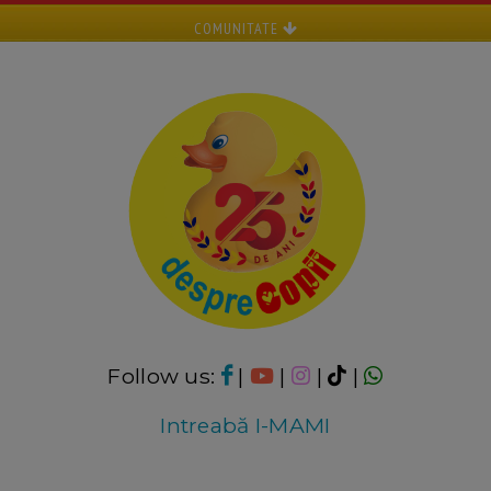
COMUNITATE
Follow us:
|
|
|
|
Intreabă I-MAMI