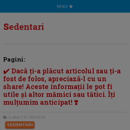
MENIU
s
edentari
Pagini:
✔️ Dacă ți-a plăcut articolul sau ți-a
fost de folos, apreciază-l cu un
share! Aceste informații le pot fi
utile și altor mămici sau tătici. Îți
mulțumim anticipat! ❣️
SUBIECTE TRATATE:
SEDENTARI