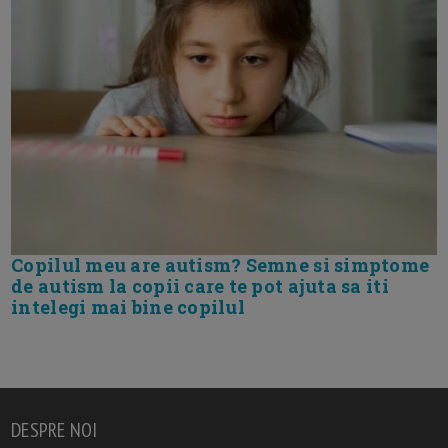
Copilul meu are autism? Semne si simptome
de autism la copii care te pot ajuta sa iti
intelegi mai bine copilul
DESPRE NOI