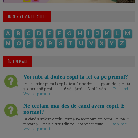
INDEX CUVINTE CHEIE
A
B
C
D
E
F
G
H
I
J
K
L
M
N
O
P
Q
R
S
T
U
V
X
Y
Z
ÎNTREBARI
Voi iubi al doilea copil la fel ca pe primul?
Pentru mine primul copil a fost foarte dorit, după ani de așteptări
și o sarcină pierduta la 16 săptămâni. Sunt însărc... |
Raspunde |
Vezi raspunsuri
Ne certăm mai des de când avem copil. E
normal?
De când a apărut copilul, parcă ne aprindem din orice. Un ton. O
remarcă. Cine s-a trezit din nou noaptea trecuta.... |
Raspunde |
Vezi raspunsuri