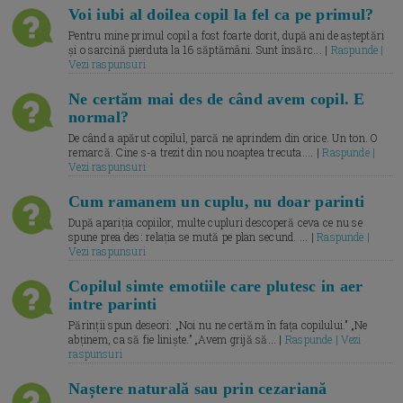
Voi iubi al doilea copil la fel ca pe primul?
Pentru mine primul copil a fost foarte dorit, după ani de așteptări
și o sarcină pierduta la 16 săptămâni. Sunt însărc... |
Raspunde |
Vezi raspunsuri
Ne certăm mai des de când avem copil. E
normal?
De când a apărut copilul, parcă ne aprindem din orice. Un ton. O
remarcă. Cine s-a trezit din nou noaptea trecuta.... |
Raspunde |
Vezi raspunsuri
Cum ramanem un cuplu, nu doar parinti
După apariția copiilor, multe cupluri descoperă ceva ce nu se
spune prea des: relația se mută pe plan secund. ... |
Raspunde |
Vezi raspunsuri
Copilul simte emotiile care plutesc in aer
intre parinti
Părinții spun deseori: „Noi nu ne certăm în fața copilului.” „Ne
abținem, ca să fie liniște.” „Avem grijă să... |
Raspunde | Vezi
raspunsuri
Naștere naturală sau prin cezariană