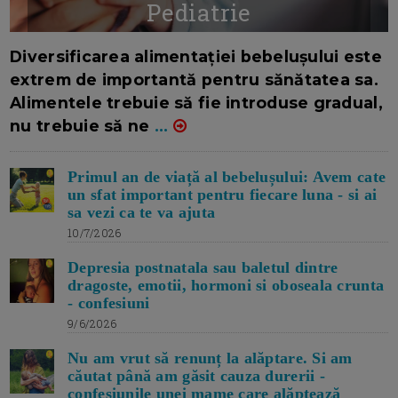
Pediatrie
16/7/2026
AUTOR: EDITOR DC.
Diversificarea alimentației bebelușului este
extrem de importantă pentru sănătatea sa.
Alimentele trebuie să fie introduse gradual,
nu trebuie să ne
...
Primul an de viață al bebelușului: Avem cate
un sfat important pentru fiecare luna - si ai
sa vezi ca te va ajuta
10/7/2026
Depresia postnatala sau baletul dintre
dragoste, emotii, hormoni si oboseala crunta
- confesiuni
9/6/2026
Nu am vrut să renunț la alăptare. Si am
căutat până am găsit cauza durerii -
confesiunile unei mame care alăptează