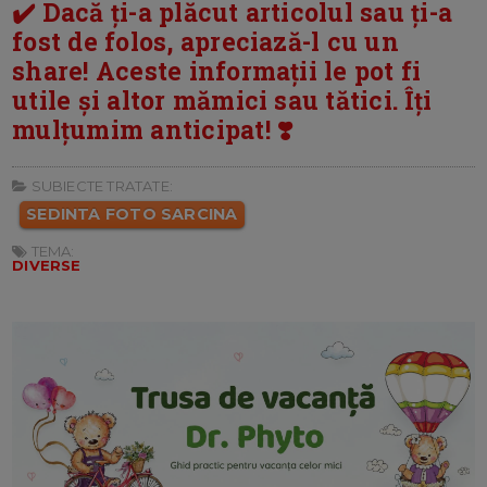
✔️ Dacă ți-a plăcut articolul sau ți-a
fost de folos, apreciază-l cu un
share! Aceste informații le pot fi
utile și altor mămici sau tătici. Îți
mulțumim anticipat! ❣️
SUBIECTE TRATATE:
SEDINTA FOTO SARCINA
TEMA:
DIVERSE