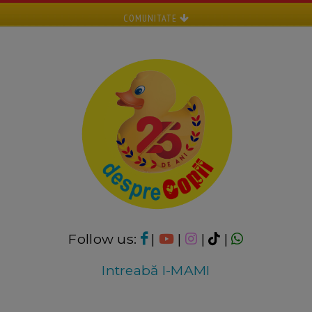
COMUNITATE
Follow us:
|
|
|
|
Intreabă I-MAMI