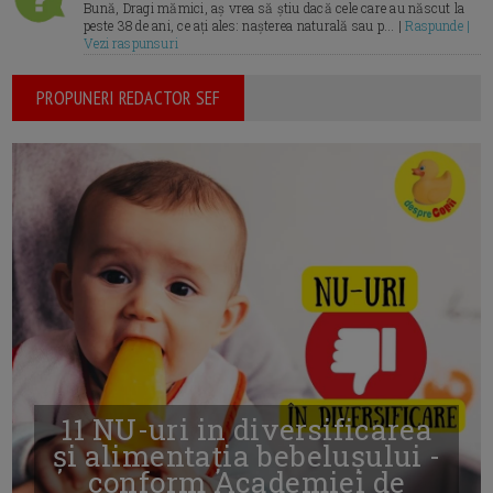
Bună, Dragi mămici, aș vrea să știu dacă cele care au născut la
peste 38 de ani, ce ați ales: nașterea naturală sau p... |
Raspunde |
Vezi raspunsuri
PROPUNERI REDACTOR SEF
11 NU-uri in diversificarea
și alimentația bebelușului -
conform Academiei de