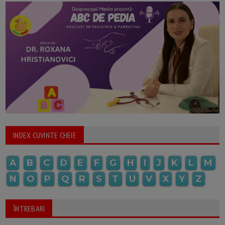
INDEX CUVINTE CHEIE
A
B
C
D
E
F
G
H
I
J
K
L
M
N
O
P
Q
R
S
T
U
V
X
Y
Z
ÎNTREBARI