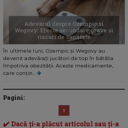
Adevarul despre Ozempic si
Wegovy: Efecte secundare grave si
riscuri de sanatate
În ultimele luni, Ozempic și Wegovy au
devenit adevărați jucători de top în bătălia
împotriva obezității. Aceste medicamente,
care conțin...
Pagini:
1
✔️ Dacă ți-a plăcut articolul sau ți-a