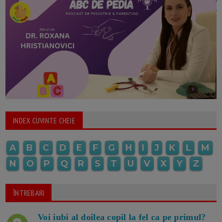
INDEX CUVINTE CHEIE
A
B
C
D
E
F
G
H
I
J
K
L
M
N
O
P
Q
R
S
T
U
V
X
Y
Z
ÎNTREBARI
Voi iubi al doilea copil la fel ca pe primul?