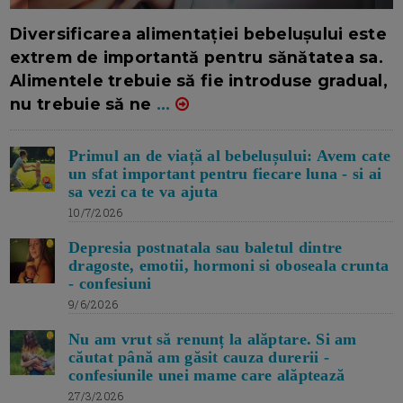
16/7/2026
AUTOR: EDITOR DC.
Diversificarea alimentației bebelușului este
extrem de importantă pentru sănătatea sa.
Alimentele trebuie să fie introduse gradual,
nu trebuie să ne
...
Primul an de viață al bebelușului: Avem cate
un sfat important pentru fiecare luna - si ai
sa vezi ca te va ajuta
10/7/2026
Depresia postnatala sau baletul dintre
dragoste, emotii, hormoni si oboseala crunta
- confesiuni
9/6/2026
Nu am vrut să renunț la alăptare. Si am
căutat până am găsit cauza durerii -
confesiunile unei mame care alăptează
27/3/2026