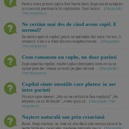
Pentru mine primul copil a fost foarte dorit, după ani de așteptări
și o sarcină pierduta la 16 săptămâni. Sunt însărc... |
Raspunde |
Vezi raspunsuri
Ne certăm mai des de când avem copil. E
normal?
De când a apărut copilul, parcă ne aprindem din orice. Un ton. O
remarcă. Cine s-a trezit din nou noaptea trecuta.... |
Raspunde |
Vezi raspunsuri
Cum ramanem un cuplu, nu doar parinti
După apariția copiilor, multe cupluri descoperă ceva ce nu se
spune prea des: relația se mută pe plan secund. ... |
Raspunde |
Vezi raspunsuri
Copilul simte emotiile care plutesc in aer
intre parinti
Părinții spun deseori: „Noi nu ne certăm în fața copilului.” „Ne
abținem, ca să fie liniște.” „Avem grijă să... |
Raspunde | Vezi
raspunsuri
Naștere naturală sau prin cezariană
Bună, Dragi mămici, aș vrea să știu dacă cele care au născut la
peste 38 de ani, ce ați ales: nașterea naturală sau p... |
Raspunde |