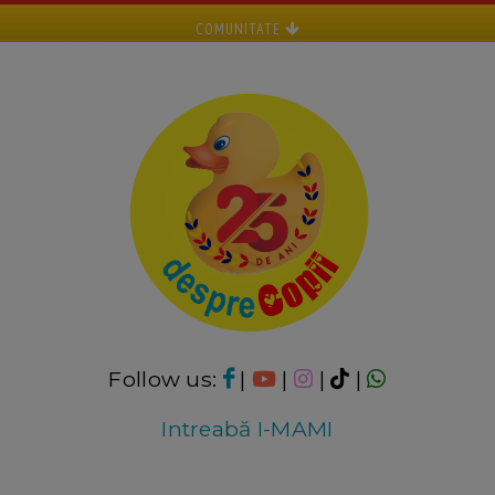
COMUNITATE
Follow us:
|
|
|
|
Intreabă I-MAMI