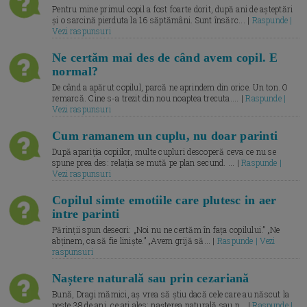
Pentru mine primul copil a fost foarte dorit, după ani de așteptări
și o sarcină pierduta la 16 săptămâni. Sunt însărc... |
Raspunde |
Vezi raspunsuri
Ne certăm mai des de când avem copil. E
normal?
De când a apărut copilul, parcă ne aprindem din orice. Un ton. O
remarcă. Cine s-a trezit din nou noaptea trecuta.... |
Raspunde |
Vezi raspunsuri
Cum ramanem un cuplu, nu doar parinti
După apariția copiilor, multe cupluri descoperă ceva ce nu se
spune prea des: relația se mută pe plan secund. ... |
Raspunde |
Vezi raspunsuri
Copilul simte emotiile care plutesc in aer
intre parinti
Părinții spun deseori: „Noi nu ne certăm în fața copilului.” „Ne
abținem, ca să fie liniște.” „Avem grijă să... |
Raspunde | Vezi
raspunsuri
Naștere naturală sau prin cezariană
Bună, Dragi mămici, aș vrea să știu dacă cele care au născut la
peste 38 de ani, ce ați ales: nașterea naturală sau p... |
Raspunde |