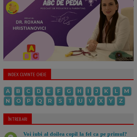
INDEX CUVINTE CHEIE
A
B
C
D
E
F
G
H
I
J
K
L
M
N
O
P
Q
R
S
T
U
V
X
Y
Z
ÎNTREBARI
Voi iubi al doilea copil la fel ca pe primul?