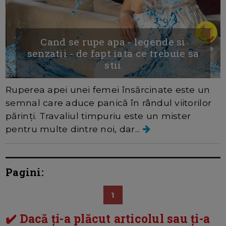
Cand se rupe apa - legende si
senzatii - de fapt iata ce trebuie sa
stii
Ruperea apei unei femei însărcinate este un
semnal care aduce panică în rândul viitorilor
părinți. Travaliul timpuriu este un mister
pentru multe dintre noi, dar...
Pagini:
1
✔️ Dacă ți-a plăcut articolul sau ți-a