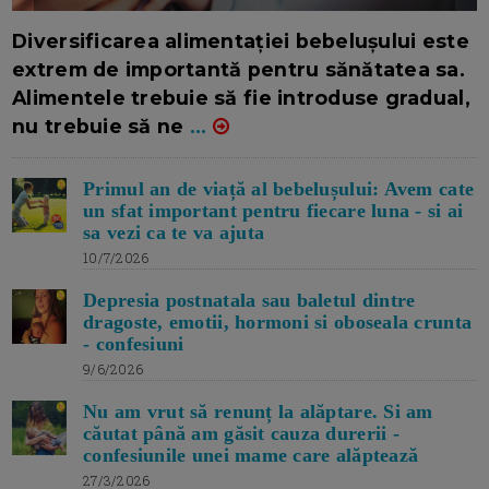
16/7/2026
AUTOR: EDITOR DC.
Diversificarea alimentației bebelușului este
extrem de importantă pentru sănătatea sa.
Alimentele trebuie să fie introduse gradual,
nu trebuie să ne
...
Primul an de viață al bebelușului: Avem cate
un sfat important pentru fiecare luna - si ai
sa vezi ca te va ajuta
10/7/2026
Depresia postnatala sau baletul dintre
dragoste, emotii, hormoni si oboseala crunta
- confesiuni
9/6/2026
Nu am vrut să renunț la alăptare. Si am
căutat până am găsit cauza durerii -
confesiunile unei mame care alăptează
27/3/2026