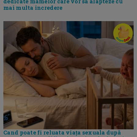
dedicate mamelor care vor sa alapteze cu
mai multa incredere
Cand poate fi reluata viața sexuala după