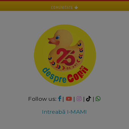
COMUNITATE
Follow us:
|
|
|
|
Intreabă I-MAMI