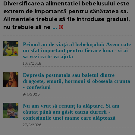
Diversificarea alimentației bebelușului este
extrem de importantă pentru sănătatea sa.
Alimentele trebuie să fie introduse gradual,
nu trebuie să ne
...
Primul an de viață al bebelușului: Avem cate
un sfat important pentru fiecare luna - si ai
sa vezi ca te va ajuta
10/7/2026
Depresia postnatala sau baletul dintre
dragoste, emotii, hormoni si oboseala crunta
- confesiuni
9/6/2026
Nu am vrut să renunț la alăptare. Si am
căutat până am găsit cauza durerii -
confesiunile unei mame care alăptează
27/3/2026