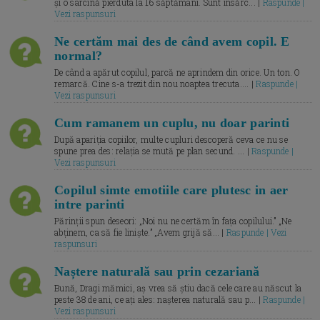
și o sarcină pierduta la 16 săptămâni. Sunt însărc... |
Raspunde |
Vezi raspunsuri
Ne certăm mai des de când avem copil. E
normal?
De când a apărut copilul, parcă ne aprindem din orice. Un ton. O
remarcă. Cine s-a trezit din nou noaptea trecuta.... |
Raspunde |
Vezi raspunsuri
Cum ramanem un cuplu, nu doar parinti
După apariția copiilor, multe cupluri descoperă ceva ce nu se
spune prea des: relația se mută pe plan secund. ... |
Raspunde |
Vezi raspunsuri
Copilul simte emotiile care plutesc in aer
intre parinti
Părinții spun deseori: „Noi nu ne certăm în fața copilului.” „Ne
abținem, ca să fie liniște.” „Avem grijă să... |
Raspunde | Vezi
raspunsuri
Naștere naturală sau prin cezariană
Bună, Dragi mămici, aș vrea să știu dacă cele care au născut la
peste 38 de ani, ce ați ales: nașterea naturală sau p... |
Raspunde |
Vezi raspunsuri