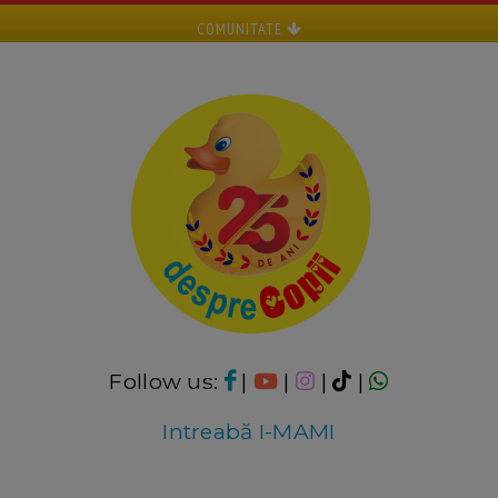
COMUNITATE
Follow us:
|
|
|
|
Intreabă I-MAMI