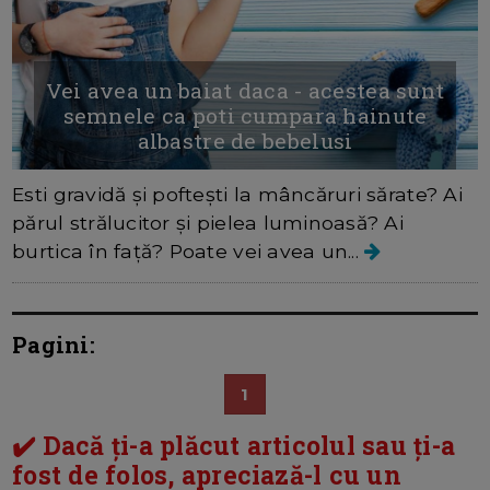
Vei avea un baiat daca - acestea sunt
semnele ca poti cumpara hainute
albastre de bebelusi
Esti gravidă și poftești la mâncăruri sărate? Ai
părul strălucitor și pielea luminoasă? Ai
burtica în față? Poate vei avea un...
Pagini:
1
✔️ Dacă ți-a plăcut articolul sau ți-a
fost de folos, apreciază-l cu un