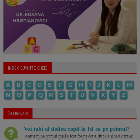
INDEX CUVINTE CHEIE
A
B
C
D
E
F
G
H
I
J
K
L
M
N
O
P
Q
R
S
T
U
V
X
Y
Z
ÎNTREBARI
Voi iubi al doilea copil la fel ca pe primul?
Pentru mine primul copil a fost foarte dorit, după ani de așteptări