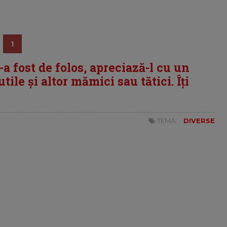
1
i-a fost de folos, apreciază-l cu un
tile și altor mămici sau tătici. Îți
TEMA:
DIVERSE