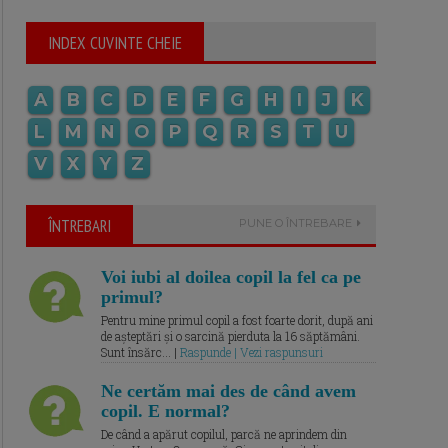
INDEX CUVINTE CHEIE
A
B
C
D
E
F
G
H
I
J
K
L
M
N
O
P
Q
R
S
T
U
V
X
Y
Z
ÎNTREBARI
PUNE O ÎNTREBARE
Voi iubi al doilea copil la fel ca pe
primul?
Pentru mine primul copil a fost foarte dorit, după ani
de așteptări și o sarcină pierduta la 16 săptămâni.
Sunt însărc... |
Raspunde | Vezi raspunsuri
Ne certăm mai des de când avem
copil. E normal?
De când a apărut copilul, parcă ne aprindem din