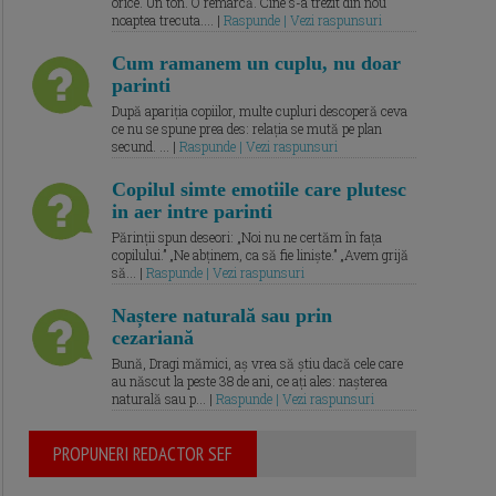
orice. Un ton. O remarcă. Cine s-a trezit din nou
noaptea trecuta.... |
Raspunde | Vezi raspunsuri
Cum ramanem un cuplu, nu doar
parinti
După apariția copiilor, multe cupluri descoperă ceva
ce nu se spune prea des: relația se mută pe plan
secund. ... |
Raspunde | Vezi raspunsuri
Copilul simte emotiile care plutesc
in aer intre parinti
Părinții spun deseori: „Noi nu ne certăm în fața
copilului.” „Ne abținem, ca să fie liniște.” „Avem grijă
să... |
Raspunde | Vezi raspunsuri
Naștere naturală sau prin
cezariană
Bună, Dragi mămici, aș vrea să știu dacă cele care
au născut la peste 38 de ani, ce ați ales: nașterea
naturală sau p... |
Raspunde | Vezi raspunsuri
PROPUNERI REDACTOR SEF