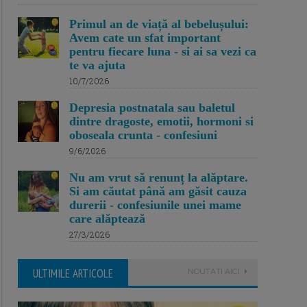
Primul an de viață al bebelușului:
Avem cate un sfat important
pentru fiecare luna - si ai sa vezi ca
te va ajuta
10/7/2026
Depresia postnatala sau baletul
dintre dragoste, emotii, hormoni si
oboseala crunta - confesiuni
9/6/2026
Nu am vrut să renunț la alăptare.
Si am căutat până am găsit cauza
durerii - confesiunile unei mame
care alăptează
27/3/2026
ULTIMILE ARTICOLE
NOUTATI AICI