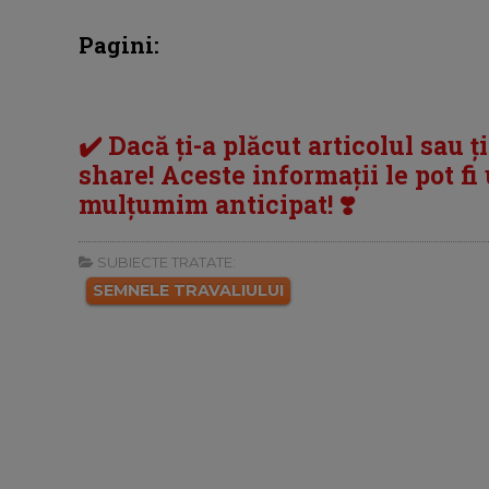
Pagini:
✔️ Dacă ți-a plăcut articolul sau ț
share! Aceste informații le pot fi u
mulțumim anticipat! ❣️
SUBIECTE TRATATE:
SEMNELE TRAVALIULUI