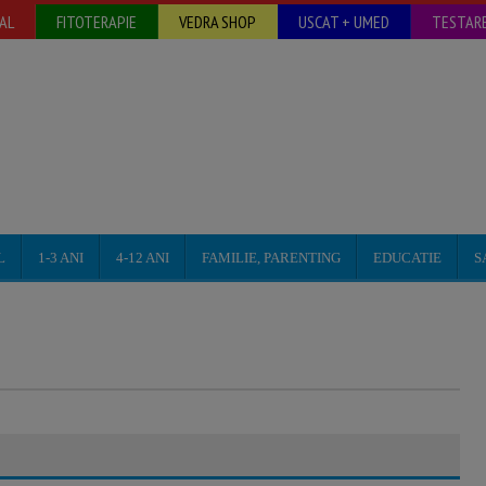
AL
FITOTERAPIE
VEDRA SHOP
USCAT + UMED
TESTARE
L
1-3 ANI
4-12 ANI
FAMILIE, PARENTING
EDUCATIE
S