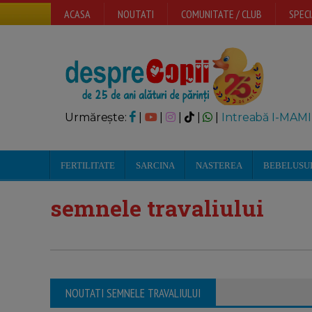
ACASA
NOUTATI
COMUNITATE / CLUB
SPECI
Urmărește:
|
|
|
|
|
Intreabă I-MAMI
FERTILITATE
SARCINA
NASTEREA
BEBELUSU
semnele travaliului
NOUTATI SEMNELE TRAVALIULUI