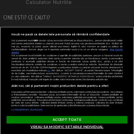
Calculator Nutritie
CINE ESTI? CE CAUTI?
Doresc un copil
Adoptia
Probleme cu sarcina
Nouă ne pasă ca datele tale personale să rămână confidențiale
Noi și partenerii noștri
589
stocăm și/sau accesăm informații pe dispozitivul dvs., precum identificatorii cookie
Urmeaza sa nasc
Probleme alaptare
Bebe plange
unici pentru prelucrarea datelor cu caracter personal. Puteți accepta sau gestiona preferințele dvs. făcând clic
mai jos, respectiv vă puteți opune utilizării unui interes legitim în orice moment pe pagina cu politica de
confidențialitate. Aceste alegeri vor fi raportate partenerilor noștri și nu vă vor afecta navigarea.
Mai multe
Bebe febra
Caut bona
Cresa, Gradinta
detalii
Noi si partenerii nostri (retelele de socializare si agentiile de publicitate partenere, precum si furnizorii nostri de
servicii de date analitice) prelucram date pentru a permite website-ului sa functioneze, pentru a personaliza
Mergem la scoala
Copil bolnav
Copii cu nevoi speciale
continutul si anunturile publicitare afisate in functie de interesele si/sau profilul dvs., pentru a va oferi
functionalitati aferente retelelor de socializare si pentru a analiza traficul pe website. Beneficiati de drepturile
prevazute de art. 15-22 din GDPR in legatura cu prelucrarea datelor cu caracter personal. Aceste drepturi pot fi
Gemeni, Tripleti
Legislativ
CONCURSURI
exercitate prin modalitatea indicata
aici
. Prin click pe “ACCEPT TOATE”, acceptati folosirea tuturor Tehnologiilor
de tip Cookie, care implica inclusiv acceptul dvs. cu privire la stocarea/accesarea informatiilor de catre Vendor-ii
cu care colaboram. Prin click pe “VREAU SA MODIFIC SETARILE INDIVIDUAL” puteti schimba preferintele
Modifică Setările
in mod individual, mai putin cele legate de cookie strict necesare pentru functionarea website-ului.
Atât noi, cât și partenerii noștri prelucrăm datele pentru a oferi:
Parteneri:
ClubulBebelusilor.ro
Măsurarea performanței reclamelor. Utilizarea profilurilor pentru selectarea conținutului personalizat. Dezvoltarea
și îmbunătățirea serviciilor. Stocarea și/sau accesarea informațiilor de pe un dispozitiv. Crearea profilurilor de
conținut personalizat. Utilizarea profilurilor pentru selectarea publicității personalizate. Crearea profilurilor pentru
publicitate personalizată. Măsurarea performanței conținutului. Înțelegerea publicului prin statistici sau combinații
de date din surse diferite. Utilizarea datelor limitate pentru a selecta conținutul. Utilizarea de date limitate
pentru a selecta publicitatea. Date precise de geolocație și identificarea prin scanarea dispozitivului.
Listă parteneri (furnizori)
Copyright © 2000 - 2026
Desprecopii.com
. Toate drepturile
ACCEPT TOATE
inregistrate.
VREAU SA MODIFIC SETARILE INDIVIDUAL
Acasa
Publicitate
Termeni si conditii
Contact