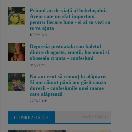
Primul an de viață al bebelușului:
Avem cate un sfat important
pentru fiecare luna - si ai sa vezi ca
te va ajuta
10/7/2026
Depresia postnatala sau baletul
dintre dragoste, emotii, hormoni si
oboseala crunta - confesiuni
9/6/2026
Nu am vrut să renunț la alăptare.
Si am căutat până am găsit cauza
durerii - confesiunile unei mame
care alăptează
27/3/2026
ULTIMILE ARTICOLE
NOUTATI AICI