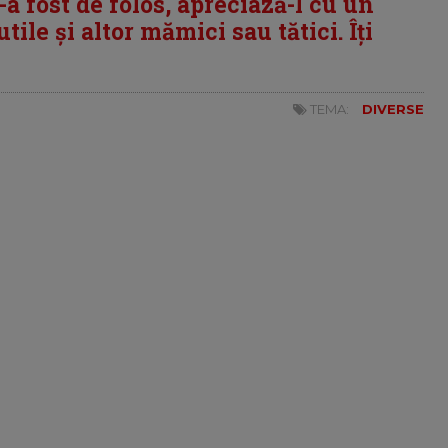
i-a fost de folos, apreciază-l cu un
tile și altor mămici sau tătici. Îți
TEMA:
DIVERSE