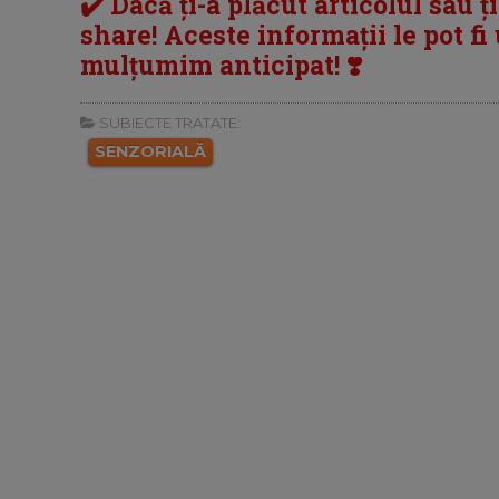
✔️ Dacă ți-a plăcut articolul sau ț
share! Aceste informații le pot fi u
mulțumim anticipat! ❣️
SUBIECTE TRATATE:
SENZORIALĂ