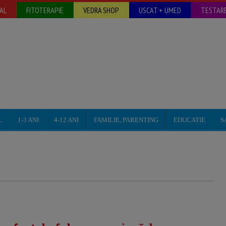
AL
FITOTERAPIE
VEDRA SHOP
USCAT + UMED
TESTARE
L
1-3 ANI
4-12 ANI
FAMILIE, PARENTING
EDUCATIE
S