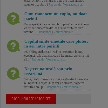
orice. Un ton. O remarcă. Cine s-a trezit din nou
noaptea trecuta.... |
Raspunde | Vezi raspunsuri
Cum ramanem un cuplu, nu doar
parinti
După apariția copiilor, multe cupluri descoperă ceva
ce nu se spune prea des: relația se mută pe plan
secund. ... |
Raspunde | Vezi raspunsuri
Copilul simte emotiile care plutesc
in aer intre parinti
Părinții spun deseori: „Noi nu ne certăm în fața
copilului.” „Ne abținem, ca să fie liniște.” „Avem grijă
să... |
Raspunde | Vezi raspunsuri
Naștere naturală sau prin
cezariană
Bună, Dragi mămici, aș vrea să știu dacă cele care
au născut la peste 38 de ani, ce ați ales: nașterea
naturală sau p... |
Raspunde | Vezi raspunsuri
PROPUNERI REDACTOR SEF