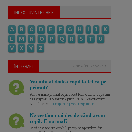
INDEX CUVINTE CHEIE
A
B
C
D
E
F
G
H
I
J
K
L
M
N
O
P
Q
R
S
T
U
V
X
Y
Z
ÎNTREBARI
PUNE O ÎNTREBARE
Voi iubi al doilea copil la fel ca pe
primul?
Pentru mine primul copil a fost foarte dorit, după ani
de așteptări și o sarcină pierduta la 16 săptămâni.
Sunt însărc... |
Raspunde | Vezi raspunsuri
Ne certăm mai des de când avem
copil. E normal?
De când a apărut copilul, parcă ne aprindem din