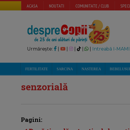
ACASA
NOUTATI
COMUNITATE / CLUB
SPECI
Urmărește:
|
|
|
|
|
Intreabă I-MAMI
FERTILITATE
SARCINA
NASTEREA
BEBELUSU
senzorială
Pagini: