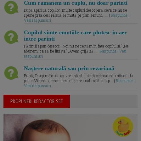
Cum ramanem un cuplu, nu doar parinti
După apariția copiilor, multe cupluri descoperă ceva ce nu se
spune prea des: relația se mută pe plan secund. ... |
Raspunde |
Vezi raspunsuri
Copilul simte emotiile care plutesc in aer
intre parinti
Părinții spun deseori: „Noi nu ne certăm în fața copilului.” „Ne
abținem, ca să fie liniște.” „Avem grijă să... |
Raspunde | Vezi
raspunsuri
Naștere naturală sau prin cezariană
Bună, Dragi mămici, aș vrea să știu dacă cele care au născut la
peste 38 de ani, ce ați ales: nașterea naturală sau p... |
Raspunde |
Vezi raspunsuri
PROPUNERI REDACTOR SEF