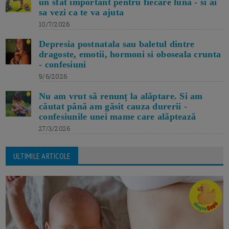
un sfat important pentru fiecare luna - si ai
sa vezi ca te va ajuta
10/7/2026
Depresia postnatala sau baletul dintre
dragoste, emotii, hormoni si oboseala crunta
- confesiuni
9/6/2026
Nu am vrut să renunț la alăptare. Si am
căutat până am găsit cauza durerii -
confesiunile unei mame care alăptează
27/3/2026
ULTIMILE ARTICOLE