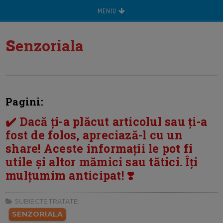
MENIU
s
enzoriala
Pagini:
✔️ Dacă ți-a plăcut articolul sau ți-a
fost de folos, apreciază-l cu un
share! Aceste informații le pot fi
utile și altor mămici sau tătici. Îți
mulțumim anticipat! ❣️
SUBIECTE TRATATE:
SENZORIALA