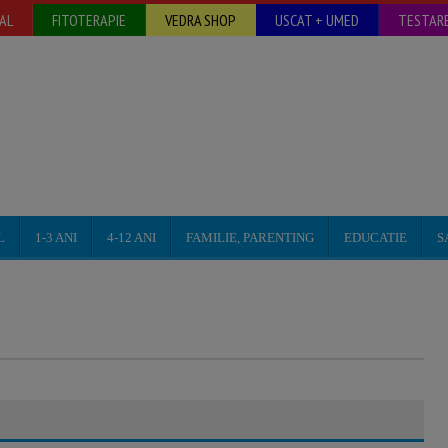
AL
FITOTERAPIE
VEDRA SHOP
USCAT + UMED
TESTARE
L
1-3 ANI
4-12 ANI
FAMILIE, PARENTING
EDUCATIE
S