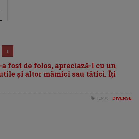
1
i-a fost de folos, apreciază-l cu un
tile și altor mămici sau tătici. Îți
TEMA:
DIVERSE