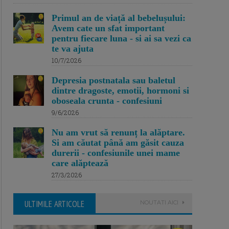
Primul an de viață al bebelușului:
Avem cate un sfat important
pentru fiecare luna - si ai sa vezi ca
te va ajuta
10/7/2026
Depresia postnatala sau baletul
dintre dragoste, emotii, hormoni si
oboseala crunta - confesiuni
9/6/2026
Nu am vrut să renunț la alăptare.
Si am căutat până am găsit cauza
durerii - confesiunile unei mame
care alăptează
27/3/2026
ULTIMILE ARTICOLE
NOUTATI AICI