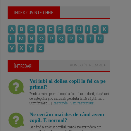
INDEX CUVINTE CHEIE
A
B
C
D
E
F
G
H
I
J
K
L
M
N
O
P
Q
R
S
T
U
V
X
Y
Z
ÎNTREBARI
PUNE O ÎNTREBARE
Voi iubi al doilea copil la fel ca pe
primul?
Pentru mine primul copil a fost foarte dorit, după ani
de așteptări și o sarcină pierduta la 16 săptămâni.
Sunt însărc... |
Raspunde | Vezi raspunsuri
Ne certăm mai des de când avem
copil. E normal?
De când a apărut copilul, parcă ne aprindem din