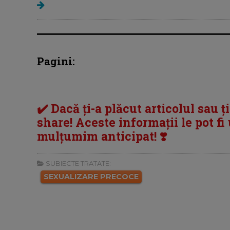
Pagini:
✔️ Dacă ți-a plăcut articolul sau ț
share! Aceste informații le pot fi u
mulțumim anticipat! ❣️
SUBIECTE TRATATE:
SEXUALIZARE PRECOCE