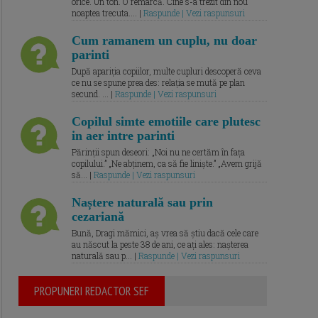
orice. Un ton. O remarcă. Cine s-a trezit din nou
noaptea trecuta.... |
Raspunde | Vezi raspunsuri
Cum ramanem un cuplu, nu doar
parinti
După apariția copiilor, multe cupluri descoperă ceva
ce nu se spune prea des: relația se mută pe plan
secund. ... |
Raspunde | Vezi raspunsuri
Copilul simte emotiile care plutesc
in aer intre parinti
Părinții spun deseori: „Noi nu ne certăm în fața
copilului.” „Ne abținem, ca să fie liniște.” „Avem grijă
să... |
Raspunde | Vezi raspunsuri
Naștere naturală sau prin
cezariană
Bună, Dragi mămici, aș vrea să știu dacă cele care
au născut la peste 38 de ani, ce ați ales: nașterea
naturală sau p... |
Raspunde | Vezi raspunsuri
PROPUNERI REDACTOR SEF