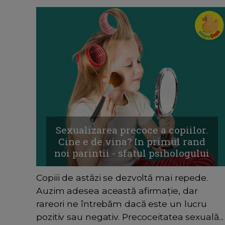
Sexualizarea precoce a copiilor.
Cine e de vina? In primul rand
noi parintii - sfatul psihologului
Copiii de astăzi se dezvoltă mai repede.
Auzim adesea această afirmație, dar
rareori ne întrebăm dacă este un lucru
pozitiv sau negativ. Precoceitatea sexuală...