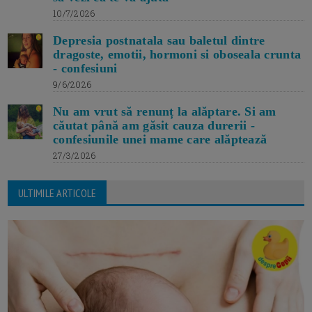
10/7/2026
Depresia postnatala sau baletul dintre
dragoste, emotii, hormoni si oboseala crunta
- confesiuni
9/6/2026
Nu am vrut să renunț la alăptare. Si am
căutat până am găsit cauza durerii -
confesiunile unei mame care alăptează
27/3/2026
ULTIMILE ARTICOLE