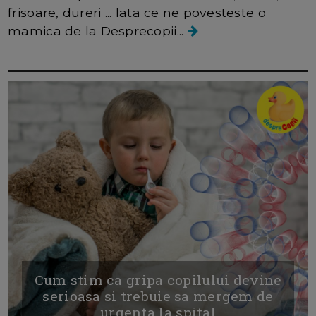
frisoare, dureri ... Iata ce ne povesteste o
mamica de la Desprecopii...
Cum stim ca gripa copilului devine
serioasa si trebuie sa mergem de
urgenta la spital