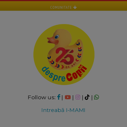
COMUNITATE
Follow us:
|
|
|
|
Intreabă I-MAMI