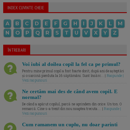
INDEX CUVINTE CHEIE
A
B
C
D
E
F
G
H
I
J
K
L
M
N
O
P
Q
R
S
T
U
V
X
Y
Z
ÎNTREBARI
Voi iubi al doilea copil la fel ca pe primul?
Pentru mine primul copil a fost foarte dorit, după ani de așteptări
și o sarcină pierduta la 16 săptămâni. Sunt însărc... |
Raspunde |
Vezi raspunsuri
Ne certăm mai des de când avem copil. E
normal?
De când a apărut copilul, parcă ne aprindem din orice. Un ton. O
remarcă. Cine s-a trezit din nou noaptea trecuta.... |
Raspunde |
Vezi raspunsuri
Cum ramanem un cuplu, nu doar parinti