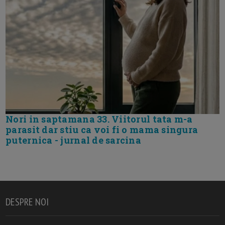
Nori in saptamana 33. Viitorul tata m-a
parasit dar stiu ca voi fi o mama singura
puternica - jurnal de sarcina
DESPRE NOI