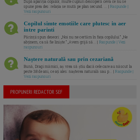
După apariția copiilor, multe cupluri descoperă ceva ce nu se
spune prea des: relația se mută pe plan secund. ... |
Raspunde |
Vezi raspunsuri
Copilul simte emotiile care plutesc in aer
intre parinti
Părinții spun deseori: „Noi nu ne certăm în fața copilului.” „Ne
abținem, ca să fie liniște.” „Avem grijă să... |
Raspunde | Vezi
raspunsuri
Naștere naturală sau prin cezariană
Bună, Dragi mămici, aș vrea să știu dacă cele care au născut la
peste 38 de ani, ce ați ales: nașterea naturală sau p... |
Raspunde |
Vezi raspunsuri
PROPUNERI REDACTOR SEF