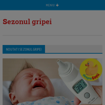
MENIU
s
ezonul gripei
NOUTATI SEZONUL GRIPEI