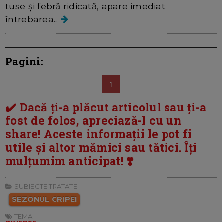
tuse și febră ridicată, apare imediat
întrebarea...
Pagini:
1
✔️ Dacă ți-a plăcut articolul sau ți-a
fost de folos, apreciază-l cu un
share! Aceste informații le pot fi
utile și altor mămici sau tătici. Îți
mulțumim anticipat! ❣️
SUBIECTE TRATATE:
SEZONUL GRIPEI
TEMA: