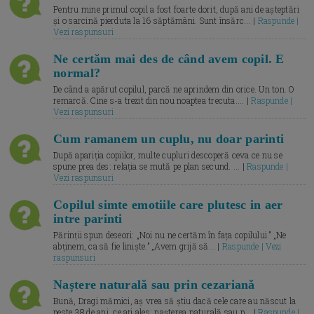
Pentru mine primul copil a fost foarte dorit, după ani de așteptări
și o sarcină pierduta la 16 săptămâni. Sunt însărc... |
Raspunde |
Vezi raspunsuri
Ne certăm mai des de când avem copil. E
normal?
De când a apărut copilul, parcă ne aprindem din orice. Un ton. O
remarcă. Cine s-a trezit din nou noaptea trecuta.... |
Raspunde |
Vezi raspunsuri
Cum ramanem un cuplu, nu doar parinti
După apariția copiilor, multe cupluri descoperă ceva ce nu se
spune prea des: relația se mută pe plan secund. ... |
Raspunde |
Vezi raspunsuri
Copilul simte emotiile care plutesc in aer
intre parinti
Părinții spun deseori: „Noi nu ne certăm în fața copilului.” „Ne
abținem, ca să fie liniște.” „Avem grijă să... |
Raspunde | Vezi
raspunsuri
Naștere naturală sau prin cezariană
Bună, Dragi mămici, aș vrea să știu dacă cele care au născut la
peste 38 de ani, ce ați ales: nașterea naturală sau p... |
Raspunde |