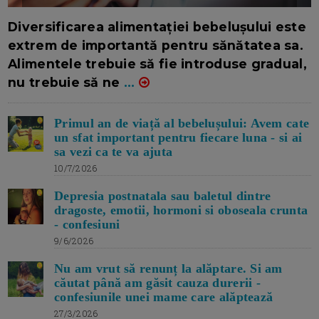
16/7/2026
AUTOR: EDITOR DC.
Diversificarea alimentației bebelușului este
extrem de importantă pentru sănătatea sa.
Alimentele trebuie să fie introduse gradual,
nu trebuie să ne
...
Primul an de viață al bebelușului: Avem cate
un sfat important pentru fiecare luna - si ai
sa vezi ca te va ajuta
10/7/2026
Depresia postnatala sau baletul dintre
dragoste, emotii, hormoni si oboseala crunta
- confesiuni
9/6/2026
Nu am vrut să renunț la alăptare. Si am
căutat până am găsit cauza durerii -
confesiunile unei mame care alăptează
27/3/2026