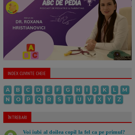
INDEX CUVINTE CHEIE
A
B
C
D
E
F
G
H
I
J
K
L
M
N
O
P
Q
R
S
T
U
V
X
Y
Z
ÎNTREBARI
Voi iubi al doilea copil la fel ca pe primul?