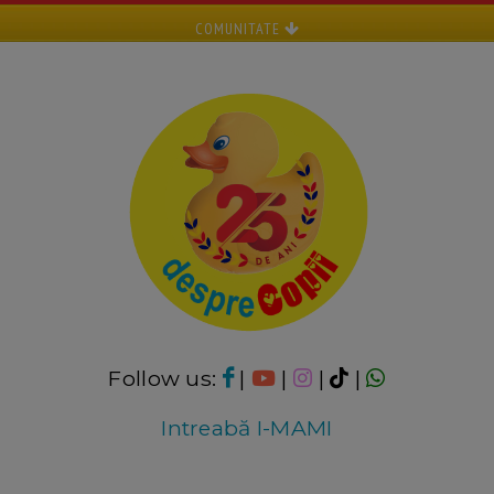
COMUNITATE
Follow us:
|
|
|
|
Intreabă I-MAMI