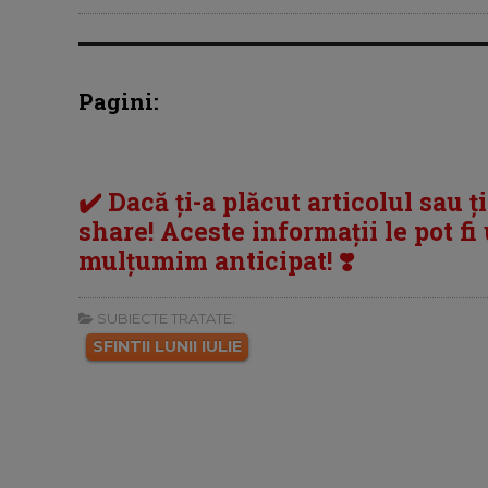
Pagini:
✔️ Dacă ți-a plăcut articolul sau ț
share! Aceste informații le pot fi u
mulțumim anticipat! ❣️
SUBIECTE TRATATE:
SFINTII LUNII IULIE