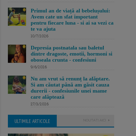
Primul an de viață al bebelușului:
Avem cate un sfat important
pentru fiecare luna - si ai sa vezi ca
te va ajuta
10/7/2026
Depresia postnatala sau baletul
dintre dragoste, emotii, hormoni si
oboseala crunta - confesiuni
9/6/2026
Nu am vrut să renunț la alăptare.
Si am căutat până am găsit cauza
durerii - confesiunile unei mame
care alăptează
27/3/2026
ULTIMILE ARTICOLE
NOUTATI AICI