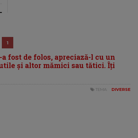
1
i-a fost de folos, apreciază-l cu un
tile și altor mămici sau tătici. Îți
TEMA:
DIVERSE