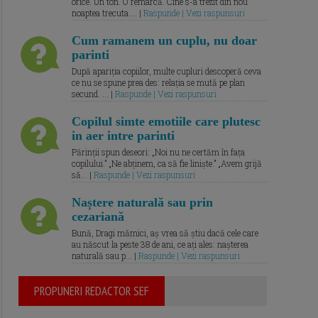
orice. Un ton. O remarcă. Cine s-a trezit din nou
noaptea trecuta.... |
Raspunde | Vezi raspunsuri
Cum ramanem un cuplu, nu doar
parinti
După apariția copiilor, multe cupluri descoperă ceva
ce nu se spune prea des: relația se mută pe plan
secund. ... |
Raspunde | Vezi raspunsuri
Copilul simte emotiile care plutesc
in aer intre parinti
Părinții spun deseori: „Noi nu ne certăm în fața
copilului.” „Ne abținem, ca să fie liniște.” „Avem grijă
să... |
Raspunde | Vezi raspunsuri
Naștere naturală sau prin
cezariană
Bună, Dragi mămici, aș vrea să știu dacă cele care
au născut la peste 38 de ani, ce ați ales: nașterea
naturală sau p... |
Raspunde | Vezi raspunsuri
PROPUNERI REDACTOR SEF