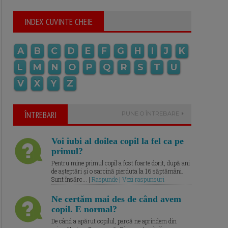
INDEX CUVINTE CHEIE
A
B
C
D
E
F
G
H
I
J
K
L
M
N
O
P
Q
R
S
T
U
V
X
Y
Z
ÎNTREBARI
PUNE O ÎNTREBARE
Voi iubi al doilea copil la fel ca pe
primul?
Pentru mine primul copil a fost foarte dorit, după ani
de așteptări și o sarcină pierduta la 16 săptămâni.
Sunt însărc... |
Raspunde | Vezi raspunsuri
Ne certăm mai des de când avem
copil. E normal?
De când a apărut copilul, parcă ne aprindem din