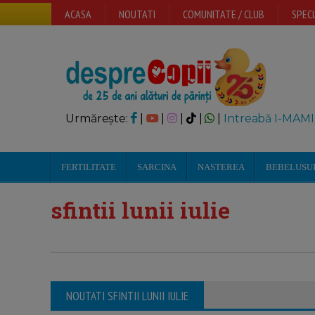
ACASA
NOUTATI
COMUNITATE / CLUB
SPECI
Urmărește:
|
|
|
|
|
Intreabă I-MAMI
FERTILITATE
SARCINA
NASTEREA
BEBELUSU
sfintii lunii iulie
NOUTATI SFINTII LUNII IULIE