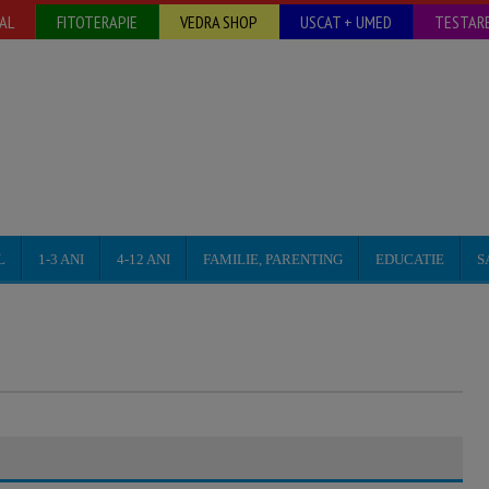
AL
FITOTERAPIE
VEDRA SHOP
USCAT + UMED
TESTARE
L
1-3 ANI
4-12 ANI
FAMILIE, PARENTING
EDUCATIE
S