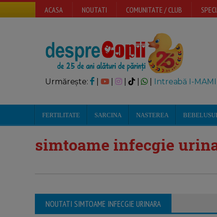
ACASA
NOUTATI
COMUNITATE / CLUB
SPECI
Urmărește:
|
|
|
|
|
Intreabă I-MAMI
FERTILITATE
SARCINA
NASTEREA
BEBELUSU
simtoame infecgie urin
NOUTATI SIMTOAME INFECGIE URINARA