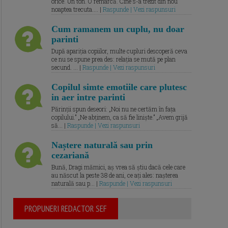
orice. Un ton. O remarcă. Cine s-a trezit din nou
noaptea trecuta.... |
Raspunde | Vezi raspunsuri
Cum ramanem un cuplu, nu doar
parinti
După apariția copiilor, multe cupluri descoperă ceva
ce nu se spune prea des: relația se mută pe plan
secund. ... |
Raspunde | Vezi raspunsuri
Copilul simte emotiile care plutesc
in aer intre parinti
Părinții spun deseori: „Noi nu ne certăm în fața
copilului.” „Ne abținem, ca să fie liniște.” „Avem grijă
să... |
Raspunde | Vezi raspunsuri
Naștere naturală sau prin
cezariană
Bună, Dragi mămici, aș vrea să știu dacă cele care
au născut la peste 38 de ani, ce ați ales: nașterea
naturală sau p... |
Raspunde | Vezi raspunsuri
PROPUNERI REDACTOR SEF