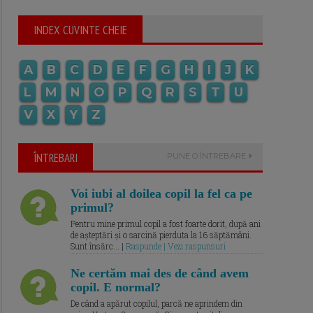
INDEX CUVINTE CHEIE
A
B
C
D
E
F
G
H
I
J
K
L
M
N
O
P
Q
R
S
T
U
V
X
Y
Z
ÎNTREBARI
PUNE O ÎNTREBARE
Voi iubi al doilea copil la fel ca pe
primul?
Pentru mine primul copil a fost foarte dorit, după ani
de așteptări și o sarcină pierduta la 16 săptămâni.
Sunt însărc... |
Raspunde | Vezi raspunsuri
Ne certăm mai des de când avem
copil. E normal?
De când a apărut copilul, parcă ne aprindem din