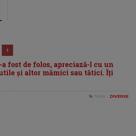
1
i-a fost de folos, apreciază-l cu un
tile și altor mămici sau tătici. Îți
TEMA:
DIVERSE