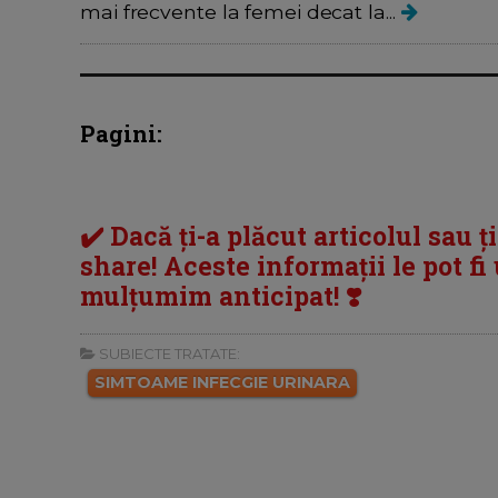
mai frecvente la femei decat la...
Pagini:
✔️ Dacă ți-a plăcut articolul sau ț
share! Aceste informații le pot fi u
mulțumim anticipat! ❣️
SUBIECTE TRATATE:
SIMTOAME INFECGIE URINARA