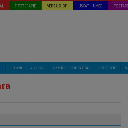
AL
FITOTERAPIE
VEDRA SHOP
USCAT + UMED
TESTARE
L
1-3 ANI
4-12 ANI
FAMILIE, PARENTING
EDUCATIE
S
ara