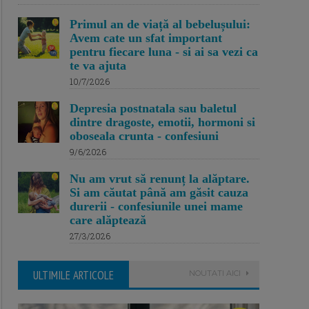
Primul an de viață al bebelușului:
Avem cate un sfat important
pentru fiecare luna - si ai sa vezi ca
te va ajuta
10/7/2026
Depresia postnatala sau baletul
dintre dragoste, emotii, hormoni si
oboseala crunta - confesiuni
9/6/2026
Nu am vrut să renunț la alăptare.
Si am căutat până am găsit cauza
durerii - confesiunile unei mame
care alăptează
27/3/2026
ULTIMILE ARTICOLE
NOUTATI AICI