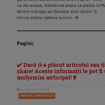
ca de aceea, statisticile arata ca peste 40
dintre mariaje se sfarsesc prin divort. Si
totusi, exista cateva lucruri...
Pagini:
✔️ Dacă ți-a plăcut articolul sau ț
share! Aceste informații le pot fi u
mulțumim anticipat! ❣️
SUBIECTE TRATATE:
SIMTUL UMORULUI