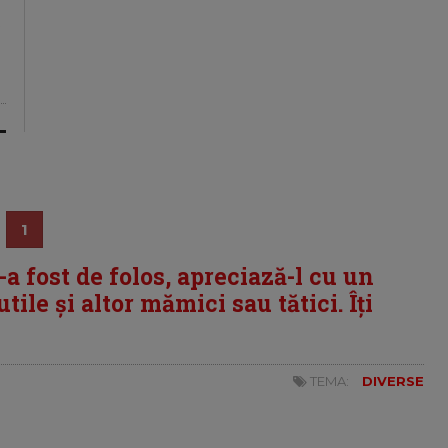
%
1
i-a fost de folos, apreciază-l cu un
tile și altor mămici sau tătici. Îți
TEMA:
DIVERSE