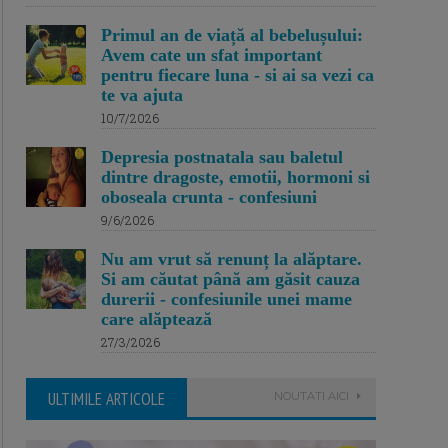
Primul an de viață al bebelușului:
Avem cate un sfat important
pentru fiecare luna - si ai sa vezi ca
te va ajuta
10/7/2026
Depresia postnatala sau baletul
dintre dragoste, emotii, hormoni si
oboseala crunta - confesiuni
9/6/2026
Nu am vrut să renunț la alăptare.
Si am căutat până am găsit cauza
durerii - confesiunile unei mame
care alăptează
27/3/2026
ULTIMILE ARTICOLE
NOUTATI AICI