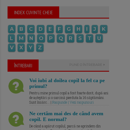
INDEX CUVINTE CHEIE
A
B
C
D
E
F
G
H
I
J
K
L
M
N
O
P
Q
R
S
T
U
V
X
Y
Z
ÎNTREBARI
PUNE O ÎNTREBARE
Voi iubi al doilea copil la fel ca pe
primul?
Pentru mine primul copil a fost foarte dorit, după ani
de așteptări și o sarcină pierduta la 16 săptămâni.
Sunt însărc... |
Raspunde | Vezi raspunsuri
Ne certăm mai des de când avem
copil. E normal?
De când a apărut copilul, parcă ne aprindem din