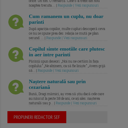
orice. Un ton. O remarcă. Cine s-a trezit din nou
noaptea trecuta.... |
Raspunde | Vezi raspunsuri
Cum ramanem un cuplu, nu doar
parinti
După apariția copiilor, multe cupluri descoperă ceva
ce nu se spune prea des: relația se mută pe plan
secund. ... |
Raspunde | Vezi raspunsuri
Copilul simte emotiile care plutesc
in aer intre parinti
Părinții spun deseori: „Noi nu ne certăm în fața
copilului.” „Ne abținem, ca să fie liniște.” „Avem grijă
să... |
Raspunde | Vezi raspunsuri
Naștere naturală sau prin
cezariană
Bună, Dragi mămici, aș vrea să știu dacă cele care
au născut la peste 38 de ani, ce ați ales: nașterea
naturală sau p... |
Raspunde | Vezi raspunsuri
PROPUNERI REDACTOR SEF