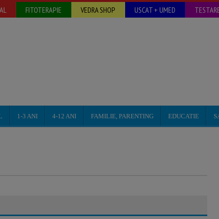
AL
FITOTERAPIE
VEDRA SHOP
USCAT + UMED
TESTARE
L
1-3 ANI
4-12 ANI
FAMILIE, PARENTING
EDUCATIE
S