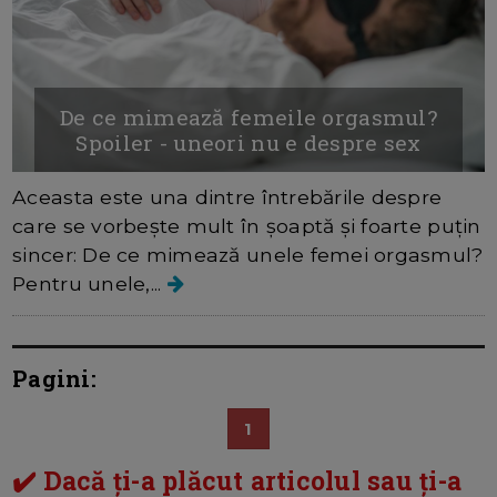
De ce mimează femeile orgasmul?
Spoiler - uneori nu e despre sex
Aceasta este una dintre întrebările despre
care se vorbește mult în șoaptă și foarte puțin
sincer: De ce mimează unele femei orgasmul?
Pentru unele,...
Pagini:
1
✔️ Dacă ți-a plăcut articolul sau ți-a