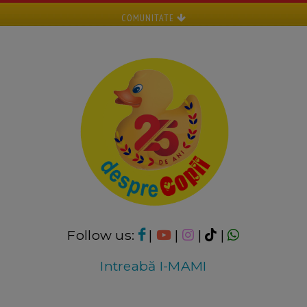
COMUNITATE
Follow us:
|
|
|
|
Intreabă I-MAMI