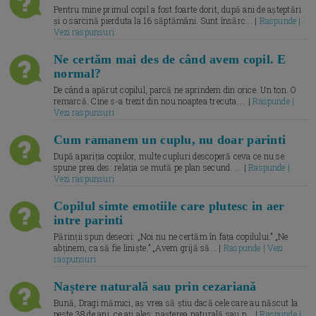
Pentru mine primul copil a fost foarte dorit, după ani de așteptări
și o sarcină pierduta la 16 săptămâni. Sunt însărc... |
Raspunde |
Vezi raspunsuri
Ne certăm mai des de când avem copil. E
normal?
De când a apărut copilul, parcă ne aprindem din orice. Un ton. O
remarcă. Cine s-a trezit din nou noaptea trecuta.... |
Raspunde |
Vezi raspunsuri
Cum ramanem un cuplu, nu doar parinti
După apariția copiilor, multe cupluri descoperă ceva ce nu se
spune prea des: relația se mută pe plan secund. ... |
Raspunde |
Vezi raspunsuri
Copilul simte emotiile care plutesc in aer
intre parinti
Părinții spun deseori: „Noi nu ne certăm în fața copilului.” „Ne
abținem, ca să fie liniște.” „Avem grijă să... |
Raspunde | Vezi
raspunsuri
Naștere naturală sau prin cezariană
Bună, Dragi mămici, aș vrea să știu dacă cele care au născut la
peste 38 de ani, ce ați ales: nașterea naturală sau p... |
Raspunde |