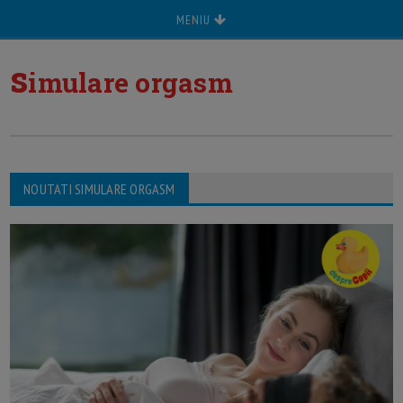
MENIU
s
imulare orgasm
NOUTATI SIMULARE ORGASM