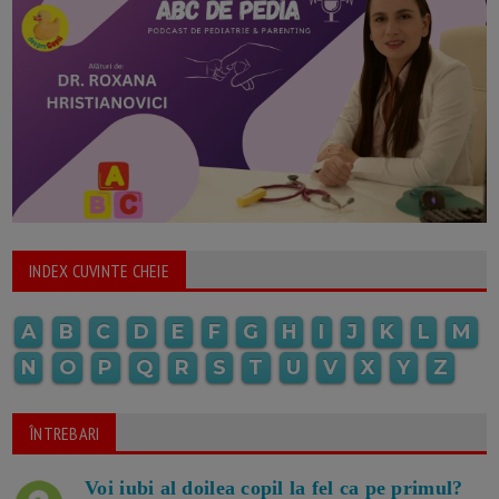
INDEX CUVINTE CHEIE
A
B
C
D
E
F
G
H
I
J
K
L
M
N
O
P
Q
R
S
T
U
V
X
Y
Z
ÎNTREBARI
Voi iubi al doilea copil la fel ca pe primul?