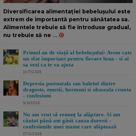
16/7/2026
AUTOR: EDITOR DC.
Diversificarea alimentației bebelușului este
extrem de importantă pentru sănătatea sa.
Alimentele trebuie să fie introduse gradual,
nu trebuie să ne
...
Primul an de viață al bebelușului: Avem cate
un sfat important pentru fiecare luna - si ai
sa vezi ca te va ajuta
10/7/2026
Depresia postnatala sau baletul dintre
dragoste, emotii, hormoni si oboseala crunta
- confesiuni
9/6/2026
Nu am vrut să renunț la alăptare. Si am
căutat până am găsit cauza durerii -
confesiunile unei mame care alăptează
27/3/2026