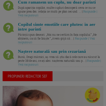
Cum ramanem un cuplu, nu doar parinti
După apariția copiilor, multe cupluri descoperă ceva ce nu se
spune prea des: relația se mută pe plan secund. ... |
Raspunde |
Vezi raspunsuri
Copilul simte emotiile care plutesc in aer
intre parinti
Părinții spun deseori: „Noi nu ne certăm în fața copilului.” „Ne
abținem, ca să fie liniște.” „Avem grijă să... |
Raspunde | Vezi
raspunsuri
Naștere naturală sau prin cezariană
Bună, Dragi mămici, aș vrea să știu dacă cele care au născut la
peste 38 de ani, ce ați ales: nașterea naturală sau p... |
Raspunde |
Vezi raspunsuri
PROPUNERI REDACTOR SEF