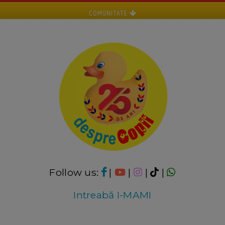
COMUNITATE
Follow us:
|
|
|
|
Intreabă I-MAMI