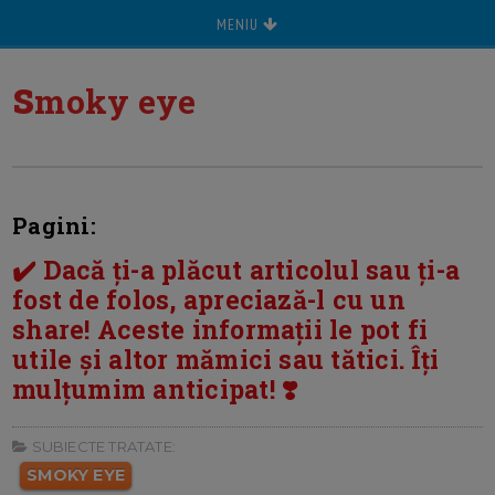
MENIU
s
moky eye
Pagini:
✔️ Dacă ți-a plăcut articolul sau ți-a
fost de folos, apreciază-l cu un
share! Aceste informații le pot fi
utile și altor mămici sau tătici. Îți
mulțumim anticipat! ❣️
SUBIECTE TRATATE:
SMOKY EYE