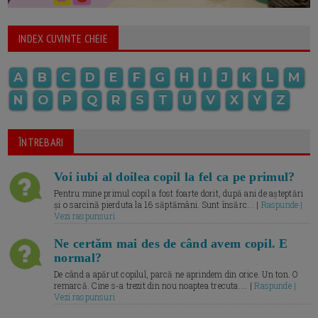
INDEX CUVINTE CHEIE
A
B
C
D
E
F
G
H
I
J
K
L
M
N
O
P
Q
R
S
T
U
V
X
Y
Z
ÎNTREBARI
Voi iubi al doilea copil la fel ca pe primul?
Pentru mine primul copil a fost foarte dorit, după ani de așteptări
și o sarcină pierduta la 16 săptămâni. Sunt însărc... |
Raspunde |
Vezi raspunsuri
Ne certăm mai des de când avem copil. E
normal?
De când a apărut copilul, parcă ne aprindem din orice. Un ton. O
remarcă. Cine s-a trezit din nou noaptea trecuta.... |
Raspunde |
Vezi raspunsuri