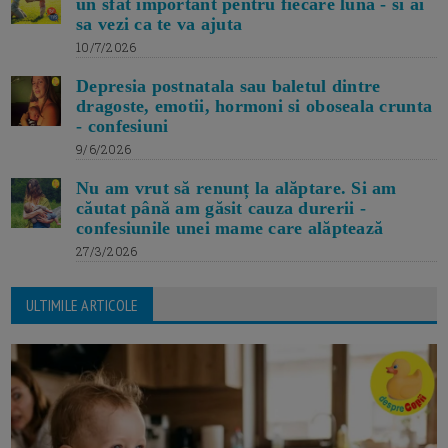
un sfat important pentru fiecare luna - si ai
sa vezi ca te va ajuta
10/7/2026
Depresia postnatala sau baletul dintre
dragoste, emotii, hormoni si oboseala crunta
- confesiuni
9/6/2026
Nu am vrut să renunț la alăptare. Si am
căutat până am găsit cauza durerii -
confesiunile unei mame care alăptează
27/3/2026
ULTIMILE ARTICOLE