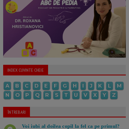
INDEX CUVINTE CHEIE
A
B
C
D
E
F
G
H
I
J
K
L
M
N
O
P
Q
R
S
T
U
V
X
Y
Z
ÎNTREBARI
Voi iubi al doilea copil la fel ca pe primul?