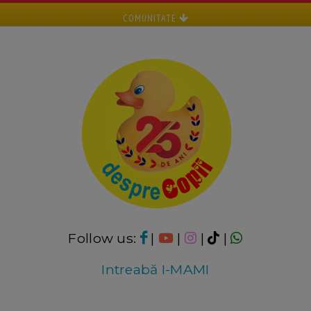
COMUNITATE
Follow us:
|
|
|
|
Intreabă I-MAMI