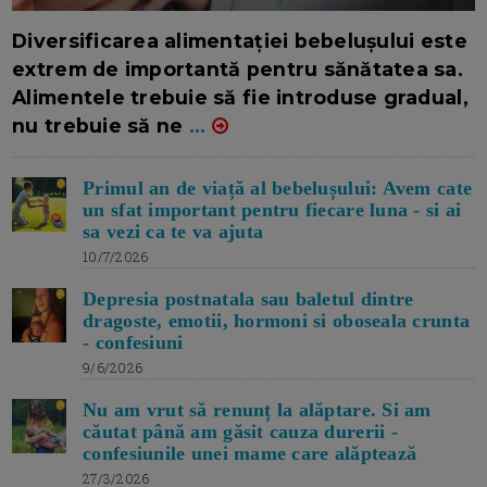
16/7/2026
AUTOR: EDITOR DC.
Diversificarea alimentației bebelușului este
extrem de importantă pentru sănătatea sa.
Alimentele trebuie să fie introduse gradual,
nu trebuie să ne
...
Primul an de viață al bebelușului: Avem cate
un sfat important pentru fiecare luna - si ai
sa vezi ca te va ajuta
10/7/2026
Depresia postnatala sau baletul dintre
dragoste, emotii, hormoni si oboseala crunta
- confesiuni
9/6/2026
Nu am vrut să renunț la alăptare. Si am
căutat până am găsit cauza durerii -
confesiunile unei mame care alăptează
27/3/2026