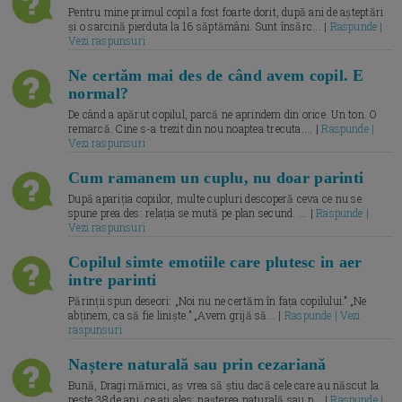
Pentru mine primul copil a fost foarte dorit, după ani de așteptări
și o sarcină pierduta la 16 săptămâni. Sunt însărc... |
Raspunde |
Vezi raspunsuri
Ne certăm mai des de când avem copil. E
normal?
De când a apărut copilul, parcă ne aprindem din orice. Un ton. O
remarcă. Cine s-a trezit din nou noaptea trecuta.... |
Raspunde |
Vezi raspunsuri
Cum ramanem un cuplu, nu doar parinti
După apariția copiilor, multe cupluri descoperă ceva ce nu se
spune prea des: relația se mută pe plan secund. ... |
Raspunde |
Vezi raspunsuri
Copilul simte emotiile care plutesc in aer
intre parinti
Părinții spun deseori: „Noi nu ne certăm în fața copilului.” „Ne
abținem, ca să fie liniște.” „Avem grijă să... |
Raspunde | Vezi
raspunsuri
Naștere naturală sau prin cezariană
Bună, Dragi mămici, aș vrea să știu dacă cele care au născut la
peste 38 de ani, ce ați ales: nașterea naturală sau p... |
Raspunde |