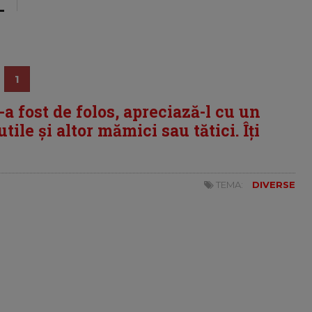
1
i-a fost de folos, apreciază-l cu un
tile și altor mămici sau tătici. Îți
TEMA:
DIVERSE