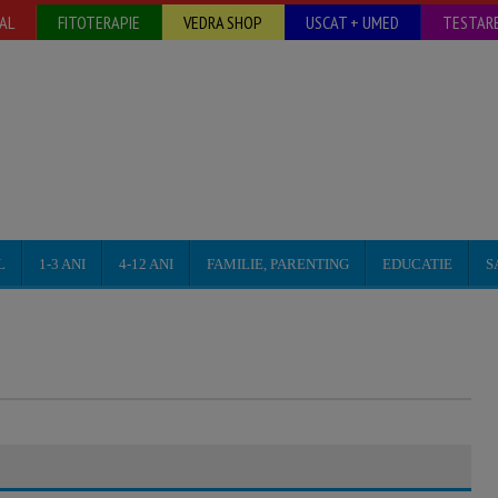
AL
FITOTERAPIE
VEDRA SHOP
USCAT + UMED
TESTARE
L
1-3 ANI
4-12 ANI
FAMILIE, PARENTING
EDUCATIE
S