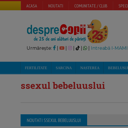
ACASA
NOUTATI
COMUNITATE / CLUB
SPECI
Urmărește:
|
|
|
|
|
Intreabă I-MAMI
FERTILITATE
SARCINA
NASTEREA
BEBELUSU
ssexul bebeluuslui
NOUTATI SSEXUL BEBELUUSLUI