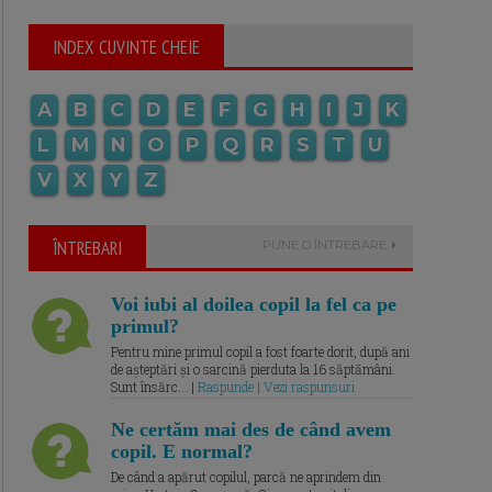
INDEX CUVINTE CHEIE
A
B
C
D
E
F
G
H
I
J
K
L
M
N
O
P
Q
R
S
T
U
V
X
Y
Z
ÎNTREBARI
PUNE O ÎNTREBARE
Voi iubi al doilea copil la fel ca pe
primul?
Pentru mine primul copil a fost foarte dorit, după ani
de așteptări și o sarcină pierduta la 16 săptămâni.
Sunt însărc... |
Raspunde | Vezi raspunsuri
Ne certăm mai des de când avem
copil. E normal?
De când a apărut copilul, parcă ne aprindem din