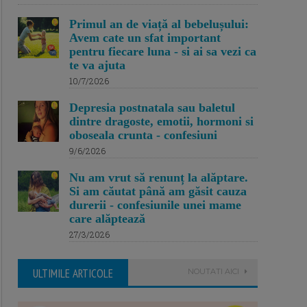
Primul an de viață al bebelușului:
Avem cate un sfat important
pentru fiecare luna - si ai sa vezi ca
te va ajuta
10/7/2026
Depresia postnatala sau baletul
dintre dragoste, emotii, hormoni si
oboseala crunta - confesiuni
9/6/2026
Nu am vrut să renunț la alăptare.
Si am căutat până am găsit cauza
durerii - confesiunile unei mame
care alăptează
27/3/2026
ULTIMILE ARTICOLE
NOUTATI AICI