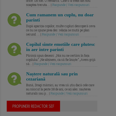
orice. Un ton. O remarcă. Cine s-a trezit din nou
noaptea trecuta.... |
Raspunde | Vezi raspunsuri
Cum ramanem un cuplu, nu doar
parinti
După apariția copiilor, multe cupluri descoperă ceva
ce nu se spune prea des: relația se mută pe plan
secund. ... |
Raspunde | Vezi raspunsuri
Copilul simte emotiile care plutesc
in aer intre parinti
Părinții spun deseori: „Noi nu ne certăm în fața
copilului.” „Ne abținem, ca să fie liniște.” „Avem grijă
să... |
Raspunde | Vezi raspunsuri
Naștere naturală sau prin
cezariană
Bună, Dragi mămici, aș vrea să știu dacă cele care
au născut la peste 38 de ani, ce ați ales: nașterea
naturală sau p... |
Raspunde | Vezi raspunsuri
PROPUNERI REDACTOR SEF