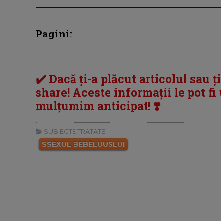
Pagini:
✔️ Dacă ți-a plăcut articolul sau ț
share! Aceste informații le pot fi u
mulțumim anticipat! ❣️
SUBIECTE TRATATE:
SSEXUL BEBELUUSLUI