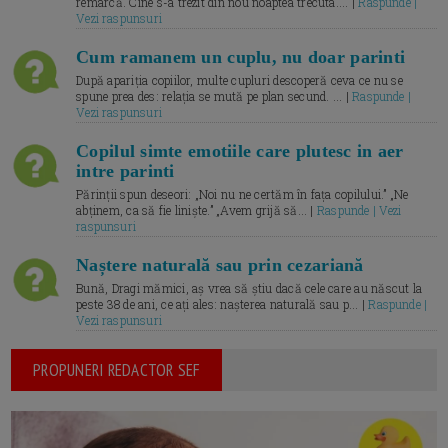
remarcă. Cine s-a trezit din nou noaptea trecuta.... |
Raspunde |
Vezi raspunsuri
Cum ramanem un cuplu, nu doar parinti
După apariția copiilor, multe cupluri descoperă ceva ce nu se
spune prea des: relația se mută pe plan secund. ... |
Raspunde |
Vezi raspunsuri
Copilul simte emotiile care plutesc in aer
intre parinti
Părinții spun deseori: „Noi nu ne certăm în fața copilului.” „Ne
abținem, ca să fie liniște.” „Avem grijă să... |
Raspunde | Vezi
raspunsuri
Naștere naturală sau prin cezariană
Bună, Dragi mămici, aș vrea să știu dacă cele care au născut la
peste 38 de ani, ce ați ales: nașterea naturală sau p... |
Raspunde |
Vezi raspunsuri
PROPUNERI REDACTOR SEF