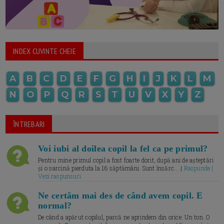
INDEX CUVINTE CHEIE
A
B
C
D
E
F
G
H
I
J
K
L
M
N
O
P
Q
R
S
T
U
V
X
Y
Z
ÎNTREBARI
Voi iubi al doilea copil la fel ca pe primul?
Pentru mine primul copil a fost foarte dorit, după ani de așteptări
și o sarcină pierduta la 16 săptămâni. Sunt însărc... |
Raspunde |
Vezi raspunsuri
Ne certăm mai des de când avem copil. E
normal?
De când a apărut copilul, parcă ne aprindem din orice. Un ton. O