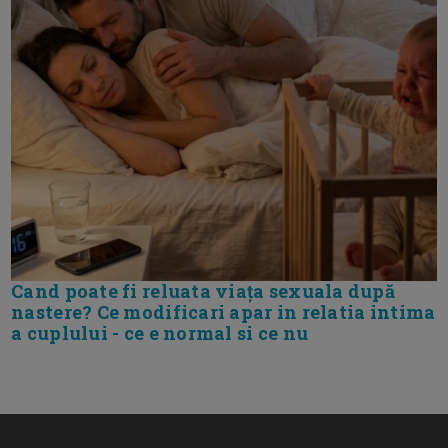
Cand poate fi reluata viața sexuala după
nastere? Ce modificari apar in relatia intima
a cuplului - ce e normal si ce nu