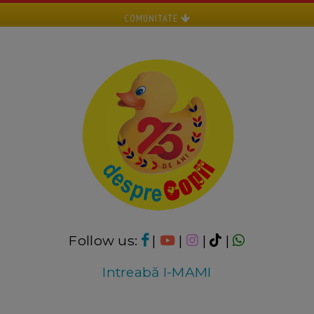
COMUNITATE
Follow us:
|
|
|
|
Intreabă I-MAMI