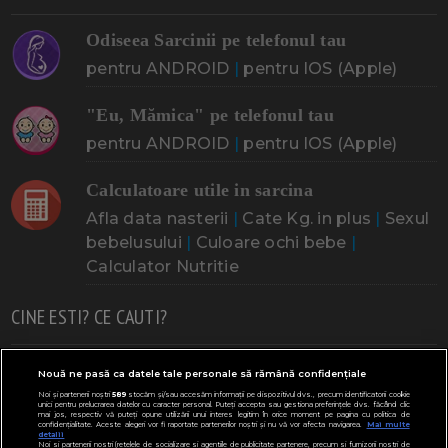
Odiseea Sarcinii pe telefonul tau
pentru ANDROID
|
pentru IOS (Apple)
"Eu, Mămica" pe telefonul tau
pentru ANDROID
|
pentru IOS (Apple)
Calculatoare utile in sarcina
Afla data nasterii
|
Cate Kg. in plus
|
Sexul
bebelusului
|
Culoare ochi bebe
|
Calculator Nutritie
CINE ESTI? CE CAUTI?
Doresc un copil
Adoptia
Probleme cu sarcina
Nouă ne pasă ca datele tale personale să rămână confidențiale
Noi și partenerii noștri
589
stocăm și/sau accesăm informații pe dispozitivul dvs., precum identificatorii cookie
Urmeaza sa nasc
Probleme alaptare
Bebe plange
unici pentru prelucrarea datelor cu caracter personal. Puteți accepta sau gestiona preferințele dvs. făcând clic
mai jos, respectiv vă puteți opune utilizării unui interes legitim în orice moment pe pagina cu politica de
confidențialitate. Aceste alegeri vor fi raportate partenerilor noștri și nu vă vor afecta navigarea.
Mai multe
Bebe febra
Caut bona
Cresa, Gradinta
detalii
Noi si partenerii nostri (retelele de socializare si agentiile de publicitate partenere, precum si furnizorii nostri de