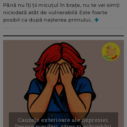
Până nu îți ții micuțul în brațe, nu te vei simți
niciodată atât de vulnerabilă. Este foarte
posibil ca după nașterea primului...
Cauzele exterioare ale depresiei.
Despre pierderi, stres și schimbări