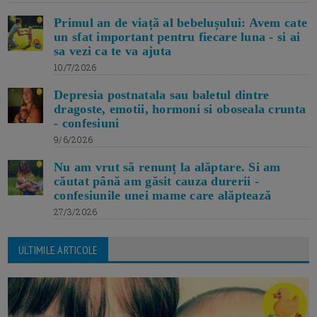
Primul an de viață al bebelușului: Avem cate
un sfat important pentru fiecare luna - si ai
sa vezi ca te va ajuta
10/7/2026
Depresia postnatala sau baletul dintre
dragoste, emotii, hormoni si oboseala crunta
- confesiuni
9/6/2026
Nu am vrut să renunț la alăptare. Si am
căutat până am găsit cauza durerii -
confesiunile unei mame care alăptează
27/3/2026
ULTIMILE ARTICOLE