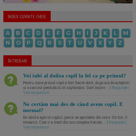
INDEX CUVINTE CHEIE
A
B
C
D
E
F
G
H
I
J
K
L
M
N
O
P
Q
R
S
T
U
V
X
Y
Z
ÎNTREBARI
Voi iubi al doilea copil la fel ca pe primul?
Pentru mine primul copil a fost foarte dorit, după ani de așteptări
și o sarcină pierduta la 16 săptămâni. Sunt însărc... |
Raspunde |
Vezi raspunsuri
Ne certăm mai des de când avem copil. E
normal?
De când a apărut copilul, parcă ne aprindem din orice. Un ton. O
remarcă. Cine s-a trezit din nou noaptea trecuta.... |
Raspunde |
Vezi raspunsuri