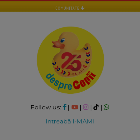
COMUNITATE
Follow us:
|
|
|
|
Intreabă I-MAMI