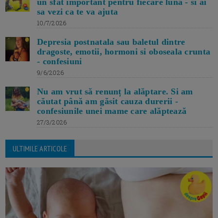
un sfat important pentru fiecare luna - si ai
sa vezi ca te va ajuta
10/7/2026
Depresia postnatala sau baletul dintre
dragoste, emotii, hormoni si oboseala crunta
- confesiuni
9/6/2026
Nu am vrut să renunț la alăptare. Si am
căutat până am găsit cauza durerii -
confesiunile unei mame care alăptează
27/3/2026
ULTIMILE ARTICOLE