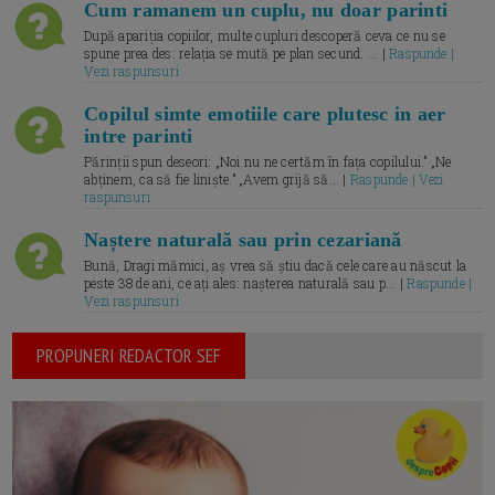
Cum ramanem un cuplu, nu doar parinti
După apariția copiilor, multe cupluri descoperă ceva ce nu se
spune prea des: relația se mută pe plan secund. ... |
Raspunde |
Vezi raspunsuri
Copilul simte emotiile care plutesc in aer
intre parinti
Părinții spun deseori: „Noi nu ne certăm în fața copilului.” „Ne
abținem, ca să fie liniște.” „Avem grijă să... |
Raspunde | Vezi
raspunsuri
Naștere naturală sau prin cezariană
Bună, Dragi mămici, aș vrea să știu dacă cele care au născut la
peste 38 de ani, ce ați ales: nașterea naturală sau p... |
Raspunde |
Vezi raspunsuri
PROPUNERI REDACTOR SEF