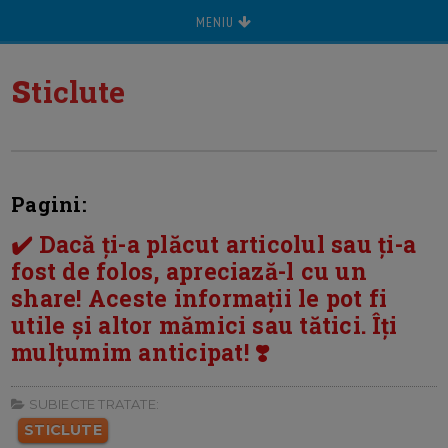
MENIU
s
ticlute
Pagini:
✔️ Dacă ți-a plăcut articolul sau ți-a
fost de folos, apreciază-l cu un
share! Aceste informații le pot fi
utile și altor mămici sau tătici. Îți
mulțumim anticipat! ❣️
SUBIECTE TRATATE:
STICLUTE