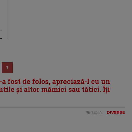
1
i-a fost de folos, apreciază-l cu un
tile și altor mămici sau tătici. Îți
TEMA:
DIVERSE