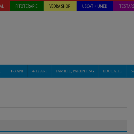
AL
FITOTERAPIE
VEDRA SHOP
USCAT + UMED
TESTARE
L
1-3 ANI
4-12 ANI
FAMILIE, PARENTING
EDUCATIE
S