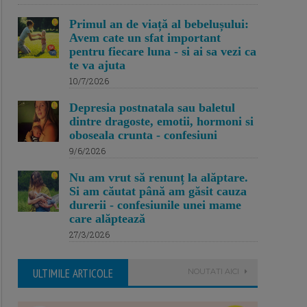
Primul an de viață al bebelușului:
Avem cate un sfat important
pentru fiecare luna - si ai sa vezi ca
te va ajuta
10/7/2026
Depresia postnatala sau baletul
dintre dragoste, emotii, hormoni si
oboseala crunta - confesiuni
9/6/2026
Nu am vrut să renunț la alăptare.
Si am căutat până am găsit cauza
durerii - confesiunile unei mame
care alăptează
27/3/2026
ULTIMILE ARTICOLE
NOUTATI AICI