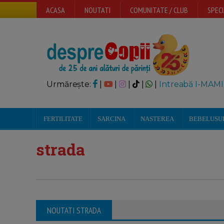
ACASA
NOUTATI
COMUNITATE / CLUB
SPECI
Urmărește:
|
|
|
|
|
Intreabă I-MAMI
FERTILITATE
SARCINA
NASTEREA
BEBELUSU
strada
NOUTATI STRADA