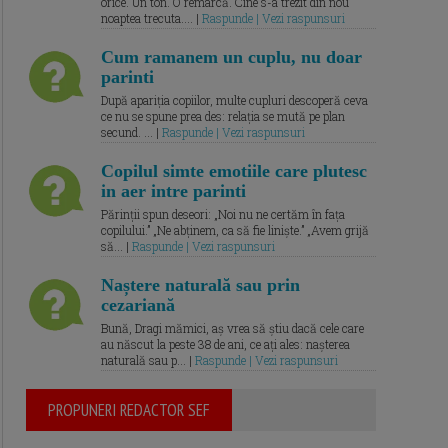
orice. Un ton. O remarcă. Cine s-a trezit din nou
noaptea trecuta.... |
Raspunde | Vezi raspunsuri
Cum ramanem un cuplu, nu doar
parinti
După apariția copiilor, multe cupluri descoperă ceva
ce nu se spune prea des: relația se mută pe plan
secund. ... |
Raspunde | Vezi raspunsuri
Copilul simte emotiile care plutesc
in aer intre parinti
Părinții spun deseori: „Noi nu ne certăm în fața
copilului.” „Ne abținem, ca să fie liniște.” „Avem grijă
să... |
Raspunde | Vezi raspunsuri
Naștere naturală sau prin
cezariană
Bună, Dragi mămici, aș vrea să știu dacă cele care
au născut la peste 38 de ani, ce ați ales: nașterea
naturală sau p... |
Raspunde | Vezi raspunsuri
PROPUNERI REDACTOR SEF