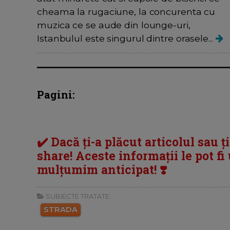
cheama la rugaciune, la concurenta cu
muzica ce se aude din lounge-uri,
Istanbulul este singurul dintre orasele...
Pagini:
✔️ Dacă ți-a plăcut articolul sau ț
share! Aceste informații le pot fi u
mulțumim anticipat! ❣️
SUBIECTE TRATATE:
STRADA