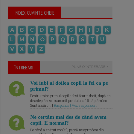
INDEX CUVINTE CHEIE
A
B
C
D
E
F
G
H
I
J
K
L
M
N
O
P
Q
R
S
T
U
V
X
Y
Z
ÎNTREBARI
PUNE O ÎNTREBARE
Voi iubi al doilea copil la fel ca pe
primul?
Pentru mine primul copil a fost foarte dorit, după ani
de așteptări și o sarcină pierduta la 16 săptămâni.
Sunt însărc... |
Raspunde | Vezi raspunsuri
Ne certăm mai des de când avem
copil. E normal?
De când a apărut copilul, parcă ne aprindem din