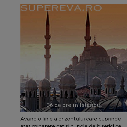
36 de ore in Istanbul
Avand o linie a orizontului care cuprinde
atat minarete cat si cupole de biserici ce