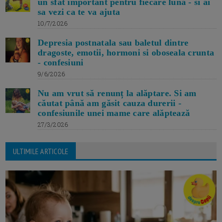
un sfat important pentru fiecare luna - si ai
sa vezi ca te va ajuta
10/7/2026
Depresia postnatala sau baletul dintre
dragoste, emotii, hormoni si oboseala crunta
- confesiuni
9/6/2026
Nu am vrut să renunț la alăptare. Si am
căutat până am găsit cauza durerii -
confesiunile unei mame care alăptează
27/3/2026
ULTIMILE ARTICOLE