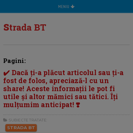
MENIU
s
trada BT
Pagini:
✔️ Dacă ți-a plăcut articolul sau ți-a
fost de folos, apreciază-l cu un
share! Aceste informații le pot fi
utile și altor mămici sau tătici. Îți
mulțumim anticipat! ❣️
SUBIECTE TRATATE:
STRADA BT