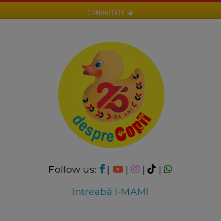
COMUNITATE
Follow us:
|
|
|
|
Intreabă I-MAMI