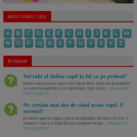
INDEX CUVINTE CHEIE
A
B
C
D
E
F
G
H
I
J
K
L
M
N
O
P
Q
R
S
T
U
V
X
Y
Z
ÎNTREBARI
Voi iubi al doilea copil la fel ca pe primul?
Pentru mine primul copil a fost foarte dorit, după ani de așteptări
și o sarcină pierduta la 16 săptămâni. Sunt însărc... |
Raspunde |
Vezi raspunsuri
Ne certăm mai des de când avem copil. E
normal?
De când a apărut copilul, parcă ne aprindem din orice. Un ton. O
remarcă. Cine s-a trezit din nou noaptea trecuta.... |
Raspunde |
Vezi raspunsuri