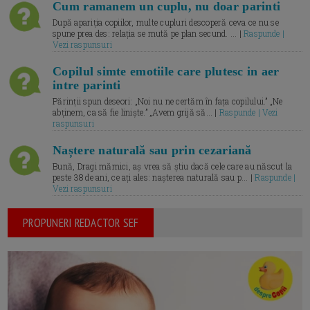
Cum ramanem un cuplu, nu doar parinti
După apariția copiilor, multe cupluri descoperă ceva ce nu se
spune prea des: relația se mută pe plan secund. ... |
Raspunde |
Vezi raspunsuri
Copilul simte emotiile care plutesc in aer
intre parinti
Părinții spun deseori: „Noi nu ne certăm în fața copilului.” „Ne
abținem, ca să fie liniște.” „Avem grijă să... |
Raspunde | Vezi
raspunsuri
Naștere naturală sau prin cezariană
Bună, Dragi mămici, aș vrea să știu dacă cele care au născut la
peste 38 de ani, ce ați ales: nașterea naturală sau p... |
Raspunde |
Vezi raspunsuri
PROPUNERI REDACTOR SEF