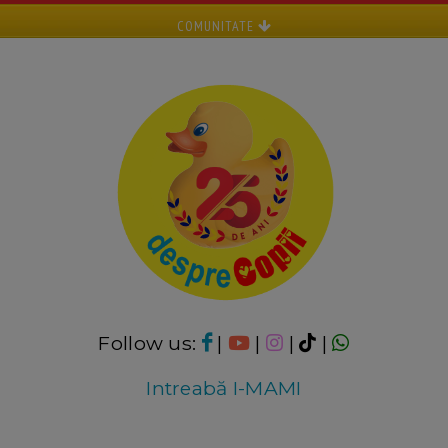
COMUNITATE
Follow us:
|
|
|
|
Intreabă I-MAMI