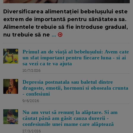
16/7/2026
AUTOR: EDITOR DC.
Diversificarea alimentației bebelușului este
extrem de importantă pentru sănătatea sa.
Alimentele trebuie să fie introduse gradual,
nu trebuie să ne
...
Primul an de viață al bebelușului: Avem cate
un sfat important pentru fiecare luna - si ai
sa vezi ca te va ajuta
10/7/2026
Depresia postnatala sau baletul dintre
dragoste, emotii, hormoni si oboseala crunta
- confesiuni
9/6/2026
Nu am vrut să renunț la alăptare. Si am
căutat până am găsit cauza durerii -
confesiunile unei mame care alăptează
27/3/2026