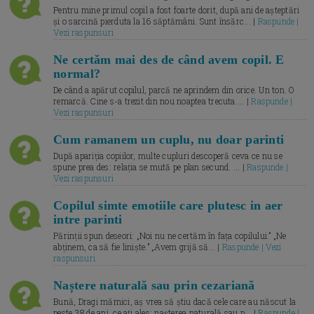
Pentru mine primul copil a fost foarte dorit, după ani de așteptări
și o sarcină pierduta la 16 săptămâni. Sunt însărc... |
Raspunde |
Vezi raspunsuri
Ne certăm mai des de când avem copil. E
normal?
De când a apărut copilul, parcă ne aprindem din orice. Un ton. O
remarcă. Cine s-a trezit din nou noaptea trecuta.... |
Raspunde |
Vezi raspunsuri
Cum ramanem un cuplu, nu doar parinti
După apariția copiilor, multe cupluri descoperă ceva ce nu se
spune prea des: relația se mută pe plan secund. ... |
Raspunde |
Vezi raspunsuri
Copilul simte emotiile care plutesc in aer
intre parinti
Părinții spun deseori: „Noi nu ne certăm în fața copilului.” „Ne
abținem, ca să fie liniște.” „Avem grijă să... |
Raspunde | Vezi
raspunsuri
Naștere naturală sau prin cezariană
Bună, Dragi mămici, aș vrea să știu dacă cele care au născut la
peste 38 de ani, ce ați ales: nașterea naturală sau p... |
Raspunde |