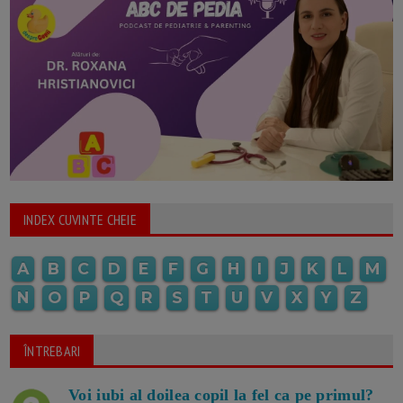
INDEX CUVINTE CHEIE
A
B
C
D
E
F
G
H
I
J
K
L
M
N
O
P
Q
R
S
T
U
V
X
Y
Z
ÎNTREBARI
Voi iubi al doilea copil la fel ca pe primul?