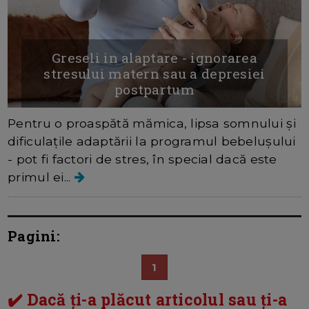
Greseli in alaptare - ignorarea
stresului matern sau a depresiei
postpartum
Pentru o proaspătă mămica, lipsa somnului și
dificulațile adaptării la programul bebelușului
- pot fi factori de stres, în special dacă este
primul ei...
Pagini:
1
✔️ Dacă ți-a plăcut articolul sau ți-a