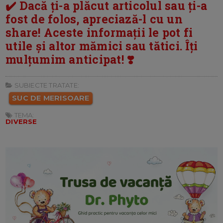
✔️ Dacă ți-a plăcut articolul sau ți-a
fost de folos, apreciază-l cu un
share! Aceste informații le pot fi
utile și altor mămici sau tătici. Îți
mulțumim anticipat! ❣️
SUBIECTE TRATATE:
SUC DE MERISOARE
TEMA:
DIVERSE