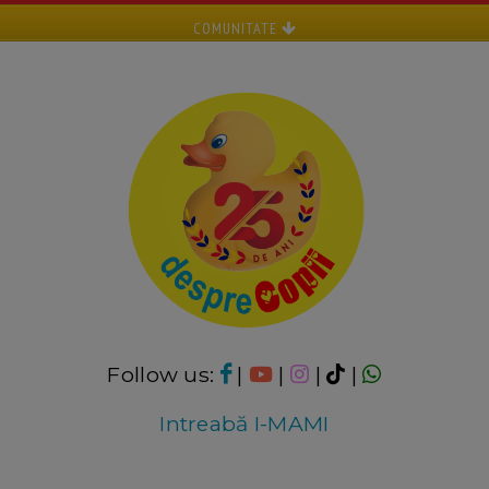
COMUNITATE
Follow us:
|
|
|
|
Intreabă I-MAMI