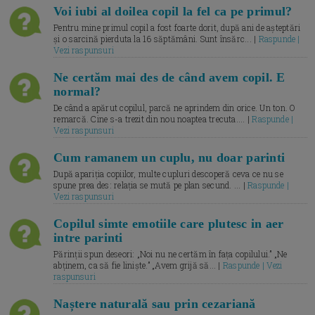
Voi iubi al doilea copil la fel ca pe primul?
Pentru mine primul copil a fost foarte dorit, după ani de așteptări
și o sarcină pierduta la 16 săptămâni. Sunt însărc... |
Raspunde |
Vezi raspunsuri
Ne certăm mai des de când avem copil. E
normal?
De când a apărut copilul, parcă ne aprindem din orice. Un ton. O
remarcă. Cine s-a trezit din nou noaptea trecuta.... |
Raspunde |
Vezi raspunsuri
Cum ramanem un cuplu, nu doar parinti
După apariția copiilor, multe cupluri descoperă ceva ce nu se
spune prea des: relația se mută pe plan secund. ... |
Raspunde |
Vezi raspunsuri
Copilul simte emotiile care plutesc in aer
intre parinti
Părinții spun deseori: „Noi nu ne certăm în fața copilului.” „Ne
abținem, ca să fie liniște.” „Avem grijă să... |
Raspunde | Vezi
raspunsuri
Naștere naturală sau prin cezariană