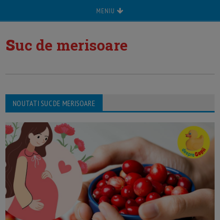
MENIU
s
uc de merisoare
NOUTATI SUC DE MERISOARE