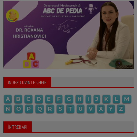
INDEX CUVINTE CHEIE
A
B
C
D
E
F
G
H
I
J
K
L
M
N
O
P
Q
R
S
T
U
V
X
Y
Z
ÎNTREBARI