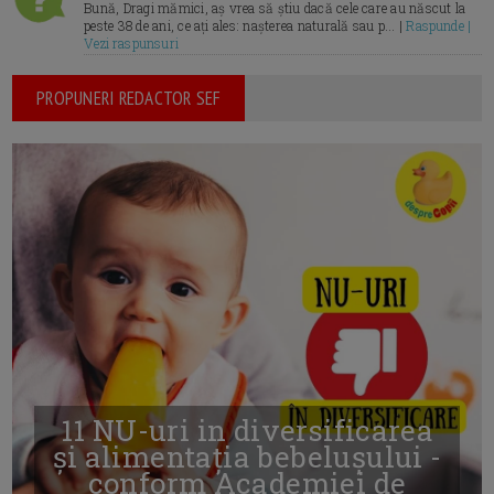
Bună, Dragi mămici, aș vrea să știu dacă cele care au născut la
peste 38 de ani, ce ați ales: nașterea naturală sau p... |
Raspunde |
Vezi raspunsuri
PROPUNERI REDACTOR SEF
11 NU-uri in diversificarea
și alimentația bebelușului -
conform Academiei de