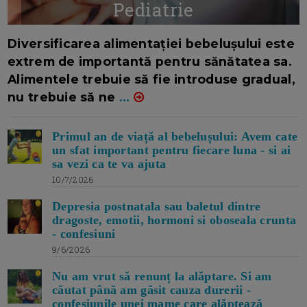
Pediatrie
16/7/2026
AUTOR: EDITOR DC.
Diversificarea alimentației bebelușului este
extrem de importantă pentru sănătatea sa.
Alimentele trebuie să fie introduse gradual,
nu trebuie să ne
...
Primul an de viață al bebelușului: Avem cate
un sfat important pentru fiecare luna - si ai
sa vezi ca te va ajuta
10/7/2026
Depresia postnatala sau baletul dintre
dragoste, emotii, hormoni si oboseala crunta
- confesiuni
9/6/2026
Nu am vrut să renunț la alăptare. Si am
căutat până am găsit cauza durerii -
confesiunile unei mame care alăptează