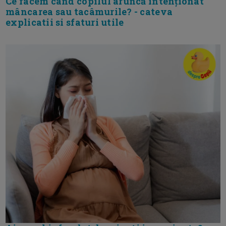
Ce facem când copilul aruncă intenționat
mâncarea sau tacâmurile? - cateva
explicatii si sfaturi utile