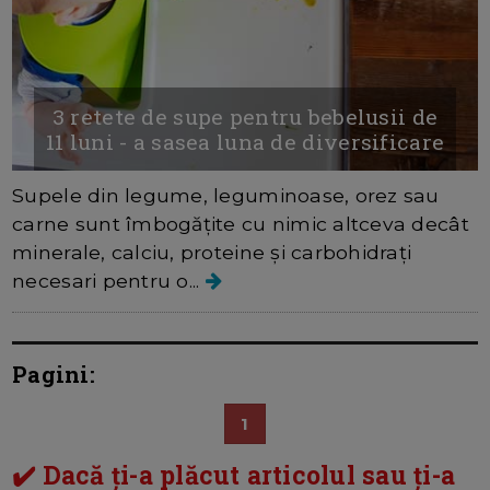
3 retete de supe pentru bebelusii de
11 luni - a sasea luna de diversificare
Supele din legume, leguminoase, orez sau
carne sunt îmbogățite cu nimic altceva decât
minerale, calciu, proteine ​​și carbohidrați
necesari pentru o...
Pagini:
1
✔️ Dacă ți-a plăcut articolul sau ți-a