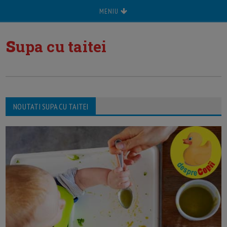
MENIU
s
upa cu taitei
NOUTATI SUPA CU TAITEI