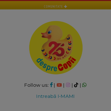
COMUNITATE
Follow us:
|
|
|
|
Intreabă I-MAMI