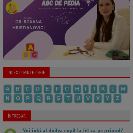
INDEX CUVINTE CHEIE
A
B
C
D
E
F
G
H
I
J
K
L
M
N
O
P
Q
R
S
T
U
V
X
Y
Z
ÎNTREBARI
Voi iubi al doilea copil la fel ca pe primul?