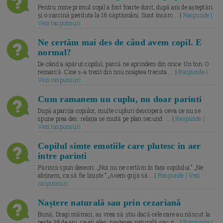
Pentru mine primul copil a fost foarte dorit, după ani de așteptări
și o sarcină pierduta la 16 săptămâni. Sunt însărc... |
Raspunde |
Vezi raspunsuri
Ne certăm mai des de când avem copil. E
normal?
De când a apărut copilul, parcă ne aprindem din orice. Un ton. O
remarcă. Cine s-a trezit din nou noaptea trecuta.... |
Raspunde |
Vezi raspunsuri
Cum ramanem un cuplu, nu doar parinti
După apariția copiilor, multe cupluri descoperă ceva ce nu se
spune prea des: relația se mută pe plan secund. ... |
Raspunde |
Vezi raspunsuri
Copilul simte emotiile care plutesc in aer
intre parinti
Părinții spun deseori: „Noi nu ne certăm în fața copilului.” „Ne
abținem, ca să fie liniște.” „Avem grijă să... |
Raspunde | Vezi
raspunsuri
Naștere naturală sau prin cezariană
Bună, Dragi mămici, aș vrea să știu dacă cele care au născut la
peste 38 de ani, ce ați ales: nașterea naturală sau p... |
Raspunde |