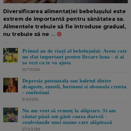
16/7/2026
AUTOR: EDITOR DC.
Diversificarea alimentației bebelușului este
extrem de importantă pentru sănătatea sa.
Alimentele trebuie să fie introduse gradual,
nu trebuie să ne
...
Primul an de viață al bebelușului: Avem cate
un sfat important pentru fiecare luna - si ai
sa vezi ca te va ajuta
10/7/2026
Depresia postnatala sau baletul dintre
dragoste, emotii, hormoni si oboseala crunta
- confesiuni
9/6/2026
Nu am vrut să renunț la alăptare. Si am
căutat până am găsit cauza durerii -
confesiunile unei mame care alăptează
27/3/2026