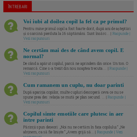
ÎNTREBARI
Voi iubi al doilea copil la fel ca pe primul?
Pentru mine primul copil a fost foarte dorit, după ani de așteptări
și o sarcină pierduta la 16 săptămâni. Sunt însărc... |
Raspunde |
Vezi raspunsuri
Ne certăm mai des de când avem copil. E
normal?
De când a apărut copilul, parcă ne aprindem din orice. Un ton. O
remarcă. Cine s-a trezit din nou noaptea trecuta.... |
Raspunde |
Vezi raspunsuri
Cum ramanem un cuplu, nu doar parinti
După apariția copiilor, multe cupluri descoperă ceva ce nu se
spune prea des: relația se mută pe plan secund. ... |
Raspunde |
Vezi raspunsuri
Copilul simte emotiile care plutesc in aer
intre parinti
Părinții spun deseori: „Noi nu ne certăm în fața copilului.” „Ne
abținem, ca să fie liniște.” „Avem grijă să... |
Raspunde | Vezi
raspunsuri