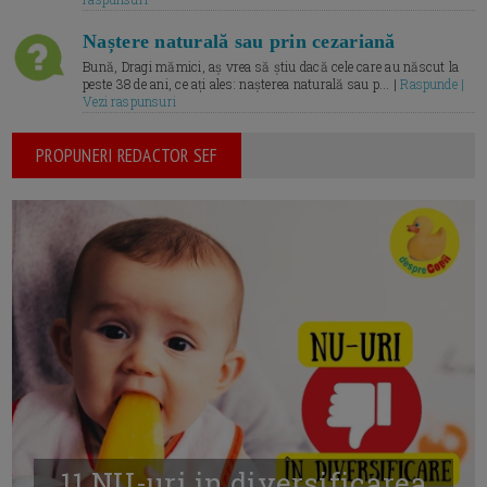
Naștere naturală sau prin cezariană
Bună, Dragi mămici, aș vrea să știu dacă cele care au născut la
peste 38 de ani, ce ați ales: nașterea naturală sau p... |
Raspunde |
Vezi raspunsuri
PROPUNERI REDACTOR SEF
11 NU-uri in diversificarea