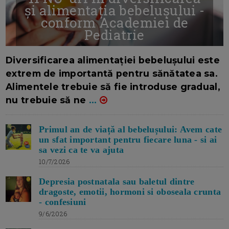
și alimentația bebelușului -
conform Academiei de
Pediatrie
16/7/2026
AUTOR: EDITOR DC.
Diversificarea alimentației bebelușului este
extrem de importantă pentru sănătatea sa.
Alimentele trebuie să fie introduse gradual,
nu trebuie să ne
...
Primul an de viață al bebelușului: Avem cate
un sfat important pentru fiecare luna - si ai
sa vezi ca te va ajuta
10/7/2026
Depresia postnatala sau baletul dintre
dragoste, emotii, hormoni si oboseala crunta
- confesiuni
9/6/2026