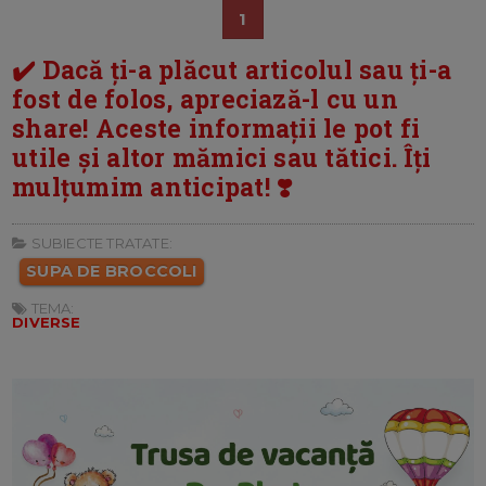
1
✔️ Dacă ți-a plăcut articolul sau ți-a
fost de folos, apreciază-l cu un
share! Aceste informații le pot fi
utile și altor mămici sau tătici. Îți
mulțumim anticipat! ❣️
SUBIECTE TRATATE:
SUPA DE BROCCOLI
TEMA:
DIVERSE