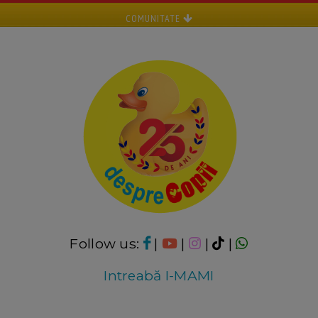
COMUNITATE
Follow us:
|
|
|
|
Intreabă I-MAMI