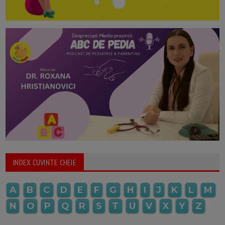
INDEX CUVINTE CHEIE
A
B
C
D
E
F
G
H
I
J
K
L
M
N
O
P
Q
R
S
T
U
V
X
Y
Z