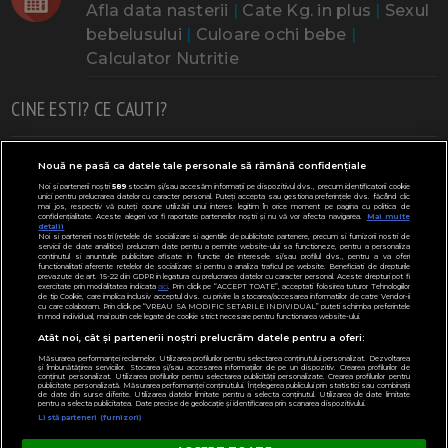
Afla data nasterii
|
Cate Kg. in plus
|
Sexul
bebelusului
|
Culoare ochi bebe
|
Calculator Nutritie
CINE ESTI? CE CAUTI?
Doresc un copil
Adoptia
Probleme cu sarcina
Nouă ne pasă ca datele tale personale să rămână confidențiale
Noi și partenerii noștri
589
stocăm și/sau accesăm informații pe dispozitivul dvs., precum identificatorii cookie
Urmeaza sa nasc
Probleme alaptare
Bebe plange
unici pentru prelucrarea datelor cu caracter personal. Puteți accepta sau gestiona preferințele dvs. făcând clic
mai jos, respectiv vă puteți opune utilizării unui interes legitim în orice moment pe pagina cu politica de
confidențialitate. Aceste alegeri vor fi raportate partenerilor noștri și nu vă vor afecta navigarea.
Mai multe
Bebe febra
Caut bona
Cresa, Gradinta
detalii
Noi si partenerii nostri (retelele de socializare si agentiile de publicitate partenere, precum si furnizorii nostri de
servicii de date analitice) prelucram date pentru a permite website-ului sa functioneze, pentru a personaliza
Mergem la scoala
Copil bolnav
Copii cu nevoi speciale
continutul si anunturile publicitare afisate in functie de interesele si/sau profilul dvs., pentru a va oferi
functionalitati aferente retelelor de socializare si pentru a analiza traficul pe website. Beneficiati de drepturile
prevazute de art. 15-22 din GDPR in legatura cu prelucrarea datelor cu caracter personal. Aceste drepturi pot fi
Gemeni, Tripleti
Legislativ
CONCURSURI
exercitate prin modalitatea indicata
aici
. Prin click pe “ACCEPT TOATE”, acceptati folosirea tuturor Tehnologiilor
de tip Cookie, care implica inclusiv acceptul dvs. cu privire la stocarea/accesarea informatiilor de catre Vendor-ii
cu care colaboram. Prin click pe “VREAU SA MODIFIC SETARILE INDIVIDUAL” puteti schimba preferintele
Modifică Setările
in mod individual, mai putin cele legate de cookie strict necesare pentru functionarea website-ului.
Atât noi, cât și partenerii noștri prelucrăm datele pentru a oferi:
Parteneri:
ClubulBebelusilor.ro
Măsurarea performanței reclamelor. Utilizarea profilurilor pentru selectarea conținutului personalizat. Dezvoltarea
și îmbunătățirea serviciilor. Stocarea și/sau accesarea informațiilor de pe un dispozitiv. Crearea profilurilor de
conținut personalizat. Utilizarea profilurilor pentru selectarea publicității personalizate. Crearea profilurilor pentru
publicitate personalizată. Măsurarea performanței conținutului. Înțelegerea publicului prin statistici sau combinații
de date din surse diferite. Utilizarea datelor limitate pentru a selecta conținutul. Utilizarea de date limitate
pentru a selecta publicitatea. Date precise de geolocație și identificarea prin scanarea dispozitivului.
Listă parteneri (furnizori)
Copyright © 2000 - 2026
Desprecopii.com
. Toate drepturile