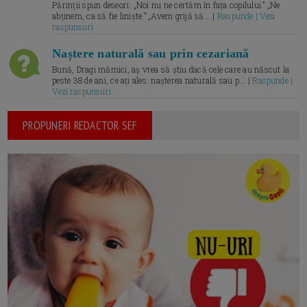
Părinții spun deseori: „Noi nu ne certăm în fața copilului.” „Ne
abținem, ca să fie liniște.” „Avem grijă să... |
Raspunde | Vezi
raspunsuri
Naștere naturală sau prin cezariană
Bună, Dragi mămici, aș vrea să știu dacă cele care au născut la
peste 38 de ani, ce ați ales: nașterea naturală sau p... |
Raspunde |
Vezi raspunsuri
PROPUNERI REDACTOR SEF