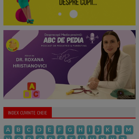
INDEX CUVINTE CHEIE
A
B
C
D
E
F
G
H
I
J
K
L
M