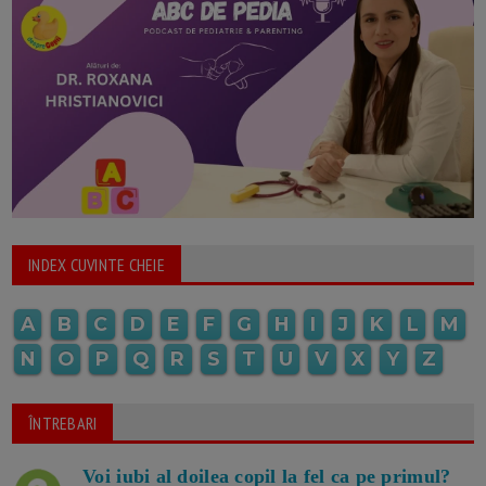
INDEX CUVINTE CHEIE
A
B
C
D
E
F
G
H
I
J
K
L
M
N
O
P
Q
R
S
T
U
V
X
Y
Z
ÎNTREBARI
Voi iubi al doilea copil la fel ca pe primul?