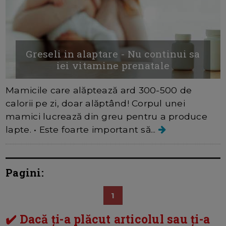
Greseli in alaptare - Nu continui sa
iei vitamine prenatale
Mamicile care alăptează ard 300-500 de
calorii pe zi, doar alăptând! Corpul unei
mamici lucrează din greu pentru a produce
lapte. • Este foarte important să...
Pagini:
1
✔️ Dacă ți-a plăcut articolul sau ți-a