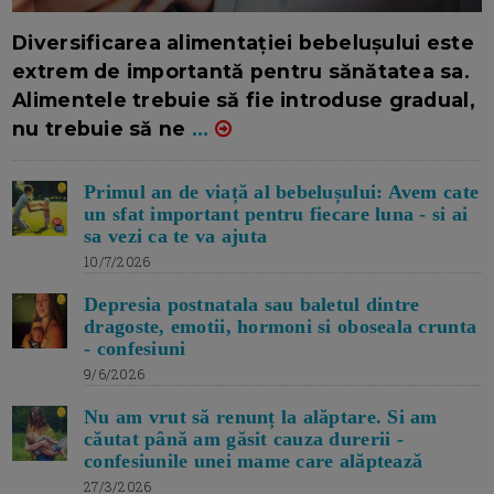
16/7/2026
AUTOR: EDITOR DC.
Diversificarea alimentației bebelușului este
extrem de importantă pentru sănătatea sa.
Alimentele trebuie să fie introduse gradual,
nu trebuie să ne
...
Primul an de viață al bebelușului: Avem cate
un sfat important pentru fiecare luna - si ai
sa vezi ca te va ajuta
10/7/2026
Depresia postnatala sau baletul dintre
dragoste, emotii, hormoni si oboseala crunta
- confesiuni
9/6/2026
Nu am vrut să renunț la alăptare. Si am
căutat până am găsit cauza durerii -
confesiunile unei mame care alăptează
27/3/2026