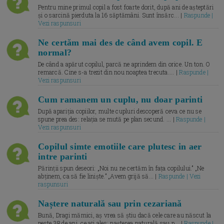
Pentru mine primul copil a fost foarte dorit, după ani de așteptări
și o sarcină pierduta la 16 săptămâni. Sunt însărc... |
Raspunde |
Vezi raspunsuri
Ne certăm mai des de când avem copil. E
normal?
De când a apărut copilul, parcă ne aprindem din orice. Un ton. O
remarcă. Cine s-a trezit din nou noaptea trecuta.... |
Raspunde |
Vezi raspunsuri
Cum ramanem un cuplu, nu doar parinti
După apariția copiilor, multe cupluri descoperă ceva ce nu se
spune prea des: relația se mută pe plan secund. ... |
Raspunde |
Vezi raspunsuri
Copilul simte emotiile care plutesc in aer
intre parinti
Părinții spun deseori: „Noi nu ne certăm în fața copilului.” „Ne
abținem, ca să fie liniște.” „Avem grijă să... |
Raspunde | Vezi
raspunsuri
Naștere naturală sau prin cezariană
Bună, Dragi mămici, aș vrea să știu dacă cele care au născut la
peste 38 de ani, ce ați ales: nașterea naturală sau p... |
Raspunde |