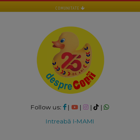
COMUNITATE
Follow us:
|
|
|
|
Intreabă I-MAMI