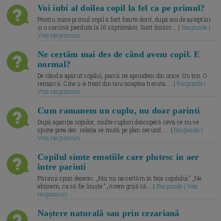
Voi iubi al doilea copil la fel ca pe primul?
Pentru mine primul copil a fost foarte dorit, după ani de așteptări
și o sarcină pierduta la 16 săptămâni. Sunt însărc... |
Raspunde |
Vezi raspunsuri
Ne certăm mai des de când avem copil. E
normal?
De când a apărut copilul, parcă ne aprindem din orice. Un ton. O
remarcă. Cine s-a trezit din nou noaptea trecuta.... |
Raspunde |
Vezi raspunsuri
Cum ramanem un cuplu, nu doar parinti
După apariția copiilor, multe cupluri descoperă ceva ce nu se
spune prea des: relația se mută pe plan secund. ... |
Raspunde |
Vezi raspunsuri
Copilul simte emotiile care plutesc in aer
intre parinti
Părinții spun deseori: „Noi nu ne certăm în fața copilului.” „Ne
abținem, ca să fie liniște.” „Avem grijă să... |
Raspunde | Vezi
raspunsuri
Naștere naturală sau prin cezariană