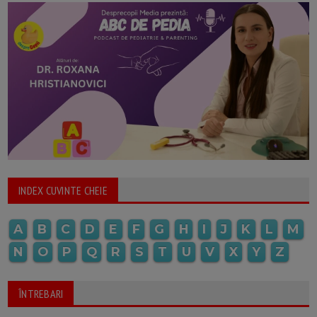
INDEX CUVINTE CHEIE
A
B
C
D
E
F
G
H
I
J
K
L
M
N
O
P
Q
R
S
T
U
V
X
Y
Z
ÎNTREBARI