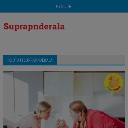
MENIU
s
uprapnderala
NOUTATI SUPRAPNDERALA