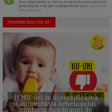
Bună, Dragi mămici, aș vrea să știu dacă cele care au născut la
peste 38 de ani, ce ați ales: nașterea naturală sau p... |
Raspunde |
Vezi raspunsuri
PROPUNERI REDACTOR SEF
11 NU-uri in diversificarea
și alimentația bebelușului -
conform Academiei de