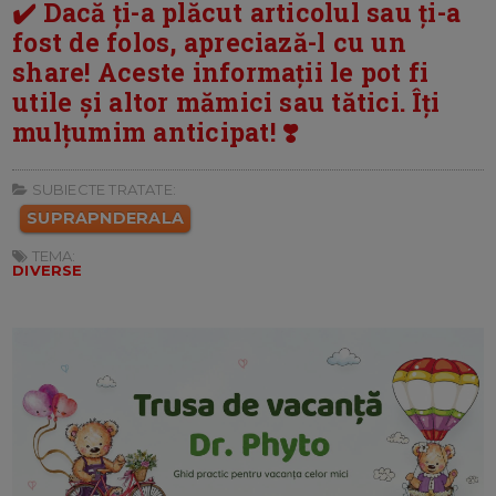
✔️ Dacă ți-a plăcut articolul sau ți-a
fost de folos, apreciază-l cu un
share! Aceste informații le pot fi
utile și altor mămici sau tătici. Îți
mulțumim anticipat! ❣️
SUBIECTE TRATATE:
SUPRAPNDERALA
TEMA:
DIVERSE