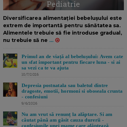
Pediatrie
16/7/2026
AUTOR: EDITOR DC.
Diversificarea alimentației bebelușului este
extrem de importantă pentru sănătatea sa.
Alimentele trebuie să fie introduse gradual,
nu trebuie să ne
...
Primul an de viață al bebelușului: Avem cate
un sfat important pentru fiecare luna - si ai
sa vezi ca te va ajuta
10/7/2026
Depresia postnatala sau baletul dintre
dragoste, emotii, hormoni si oboseala crunta
- confesiuni
9/6/2026
Nu am vrut să renunț la alăptare. Si am
căutat până am găsit cauza durerii -
confesiunile unei mame care alăptează