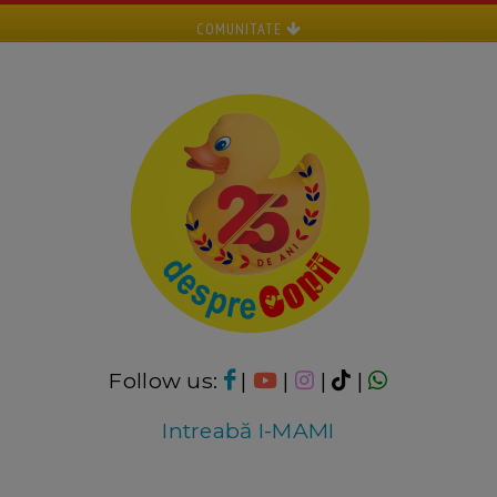
COMUNITATE
Follow us:
|
|
|
|
Intreabă I-MAMI