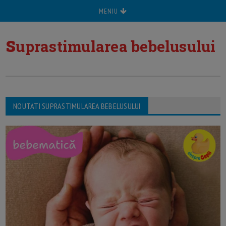
MENIU
s
uprastimularea bebelusului
NOUTATI SUPRASTIMULAREA BEBELUSULUI