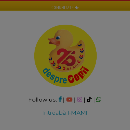
COMUNITATE
Follow us:
|
|
|
|
Intreabă I-MAMI