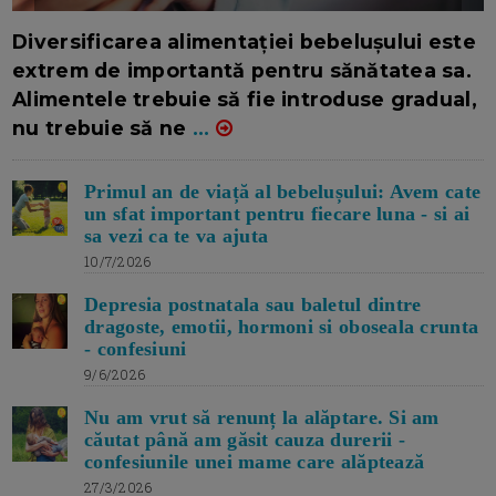
16/7/2026
AUTOR: EDITOR DC.
Diversificarea alimentației bebelușului este
extrem de importantă pentru sănătatea sa.
Alimentele trebuie să fie introduse gradual,
nu trebuie să ne
...
Primul an de viață al bebelușului: Avem cate
un sfat important pentru fiecare luna - si ai
sa vezi ca te va ajuta
10/7/2026
Depresia postnatala sau baletul dintre
dragoste, emotii, hormoni si oboseala crunta
- confesiuni
9/6/2026
Nu am vrut să renunț la alăptare. Si am
căutat până am găsit cauza durerii -
confesiunile unei mame care alăptează
27/3/2026