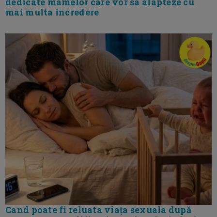
dedicate mamelor care vor sa alapteze cu
mai multa incredere
Cand poate fi reluata viața sexuala după