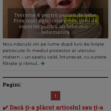
Teorema 4 pentru parinti de bebe.
Prea multa stimulare este greu de
suportat pentru un bebe mic -
bebematica
Nou-născuții vin pe lume după luni de liniște
petrecute în mediul protector al uterului
matern – un spațiu cald, întunecat, cu sunete
filtrate și ritmul...
Pagini:
1
✔️ Dacă ți-a plăcut articolul sau ți-a