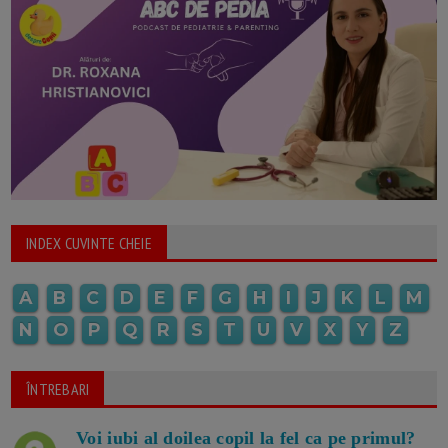
INDEX CUVINTE CHEIE
A
B
C
D
E
F
G
H
I
J
K
L
M
N
O
P
Q
R
S
T
U
V
X
Y
Z
ÎNTREBARI
Voi iubi al doilea copil la fel ca pe primul?