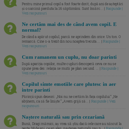
Pentru mine primul copil a fost foarte dorit, după ani de așteptări
și o sarcină pierduta la 16 săptămâni. Sunt însărc... |
Raspunde |
Vezi raspunsuri
Ne certăm mai des de când avem copil. E
normal?
De când a apărut copilul, parcă ne aprindem din orice. Un ton. O
remarcă. Cine s-a trezit din nou noaptea trecuta.... |
Raspunde |
Vezi raspunsuri
Cum ramanem un cuplu, nu doar parinti
După apariția copiilor, multe cupluri descoperă ceva ce nu se
spune prea des: relația se mută pe plan secund. ... |
Raspunde |
Vezi raspunsuri
Copilul simte emotiile care plutesc in aer
intre parinti
Părinții spun deseori: „Noi nu ne certăm în fața copilului.” „Ne
abținem, ca să fie liniște.” „Avem grijă să... |
Raspunde | Vezi
raspunsuri
Naștere naturală sau prin cezariană
Bună, Dragi mămici, aș vrea să știu dacă cele care au născut la
peste 38 de ani, ce ați ales: nașterea naturală sau p... |
Raspunde |