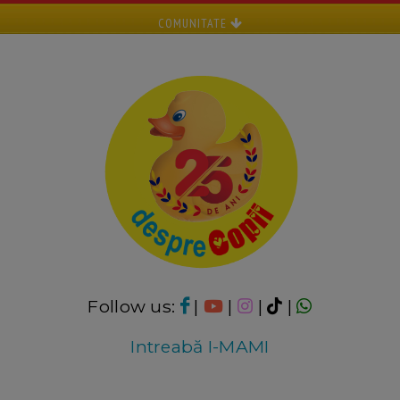
COMUNITATE
Follow us:
|
|
|
|
Intreabă I-MAMI