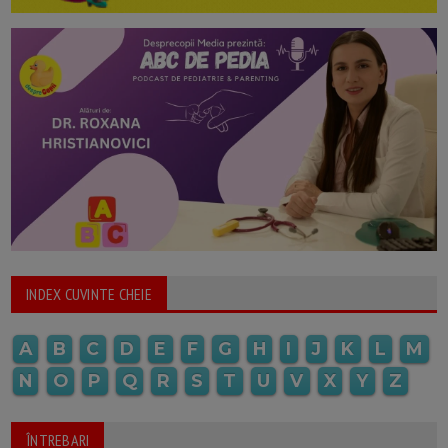
INDEX CUVINTE CHEIE
A
B
C
D
E
F
G
H
I
J
K
L
M
N
O
P
Q
R
S
T
U
V
X
Y
Z
ÎNTREBARI