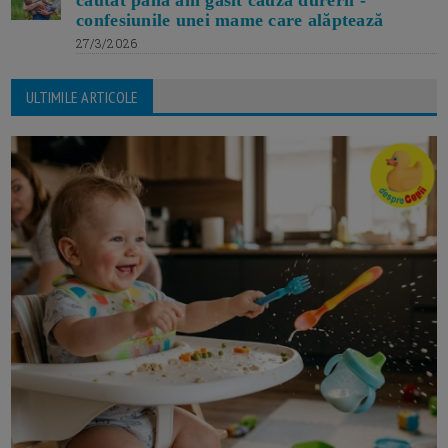
căutat până am găsit cauza durerii -
confesiunile unei mame care alăptează
27/3/2026
ULTIMILE ARTICOLE