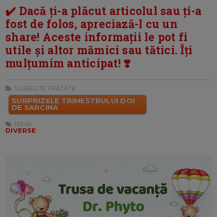
✔️ Dacă ți-a plăcut articolul sau ți-a
fost de folos, apreciază-l cu un
share! Aceste informații le pot fi
utile și altor mămici sau tătici. Îți
mulțumim anticipat! ❣️
SUBIECTE TRATATE:
SURPRIZELE TRIMESTRULUI DOI
DE SARCINA
TEMA:
DIVERSE