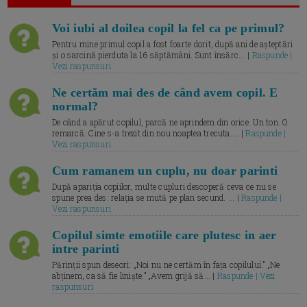
Voi iubi al doilea copil la fel ca pe primul?
Pentru mine primul copil a fost foarte dorit, după ani de așteptări
și o sarcină pierduta la 16 săptămâni. Sunt însărc... |
Raspunde |
Vezi raspunsuri
Ne certăm mai des de când avem copil. E
normal?
De când a apărut copilul, parcă ne aprindem din orice. Un ton. O
remarcă. Cine s-a trezit din nou noaptea trecuta.... |
Raspunde |
Vezi raspunsuri
Cum ramanem un cuplu, nu doar parinti
După apariția copiilor, multe cupluri descoperă ceva ce nu se
spune prea des: relația se mută pe plan secund. ... |
Raspunde |
Vezi raspunsuri
Copilul simte emotiile care plutesc in aer
intre parinti
Părinții spun deseori: „Noi nu ne certăm în fața copilului.” „Ne
abținem, ca să fie liniște.” „Avem grijă să... |
Raspunde | Vezi
raspunsuri