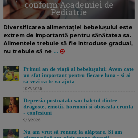
conform Academiei de
Pediatrie
16/7/2026
AUTOR: EDITOR DC.
Diversificarea alimentației bebelușului este
extrem de importantă pentru sănătatea sa.
Alimentele trebuie să fie introduse gradual,
nu trebuie să ne
...
Primul an de viață al bebelușului: Avem cate
un sfat important pentru fiecare luna - si ai
sa vezi ca te va ajuta
10/7/2026
Depresia postnatala sau baletul dintre
dragoste, emotii, hormoni si oboseala crunta
- confesiuni
9/6/2026
Nu am vrut să renunț la alăptare. Si am