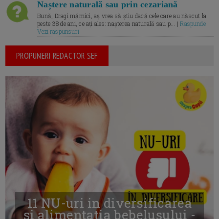
Naștere naturală sau prin cezariană
Bună, Dragi mămici, aș vrea să știu dacă cele care au născut la
peste 38 de ani, ce ați ales: nașterea naturală sau p... |
Raspunde |
Vezi raspunsuri
PROPUNERI REDACTOR SEF
11 NU-uri in diversificarea
și alimentația bebelușului -