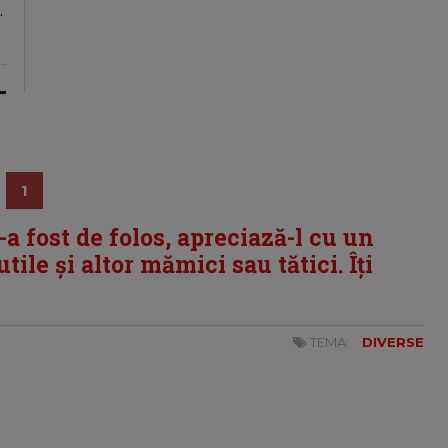
.
1
i-a fost de folos, apreciază-l cu un
tile și altor mămici sau tătici. Îți
TEMA:
DIVERSE