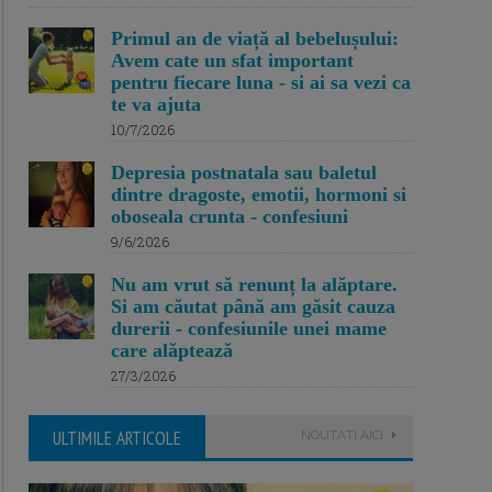
Primul an de viață al bebelușului:
Avem cate un sfat important
pentru fiecare luna - si ai sa vezi ca
te va ajuta
10/7/2026
Depresia postnatala sau baletul
dintre dragoste, emotii, hormoni si
oboseala crunta - confesiuni
9/6/2026
Nu am vrut să renunț la alăptare.
Si am căutat până am găsit cauza
durerii - confesiunile unei mame
care alăptează
27/3/2026
ULTIMILE ARTICOLE
NOUTATI AICI