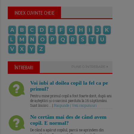
INDEX CUVINTE CHEIE
A
B
C
D
E
F
G
H
I
J
K
L
M
N
O
P
Q
R
S
T
U
V
X
Y
Z
ÎNTREBARI
PUNE O ÎNTREBARE
Voi iubi al doilea copil la fel ca pe
primul?
Pentru mine primul copil a fost foarte dorit, după ani
de așteptări și o sarcină pierduta la 16 săptămâni.
Sunt însărc... |
Raspunde | Vezi raspunsuri
Ne certăm mai des de când avem
copil. E normal?
De când a apărut copilul, parcă ne aprindem din