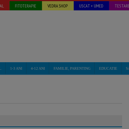
AL
FITOTERAPIE
VEDRA SHOP
USCAT + UMED
TESTARE
L
1-3 ANI
4-12 ANI
FAMILIE, PARENTING
EDUCATIE
S