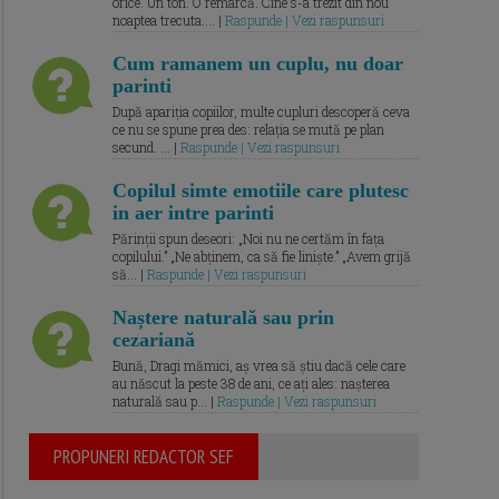
orice. Un ton. O remarcă. Cine s-a trezit din nou
noaptea trecuta.... |
Raspunde | Vezi raspunsuri
Cum ramanem un cuplu, nu doar
parinti
După apariția copiilor, multe cupluri descoperă ceva
ce nu se spune prea des: relația se mută pe plan
secund. ... |
Raspunde | Vezi raspunsuri
Copilul simte emotiile care plutesc
in aer intre parinti
Părinții spun deseori: „Noi nu ne certăm în fața
copilului.” „Ne abținem, ca să fie liniște.” „Avem grijă
să... |
Raspunde | Vezi raspunsuri
Naștere naturală sau prin
cezariană
Bună, Dragi mămici, aș vrea să știu dacă cele care
au născut la peste 38 de ani, ce ați ales: nașterea
naturală sau p... |
Raspunde | Vezi raspunsuri
PROPUNERI REDACTOR SEF