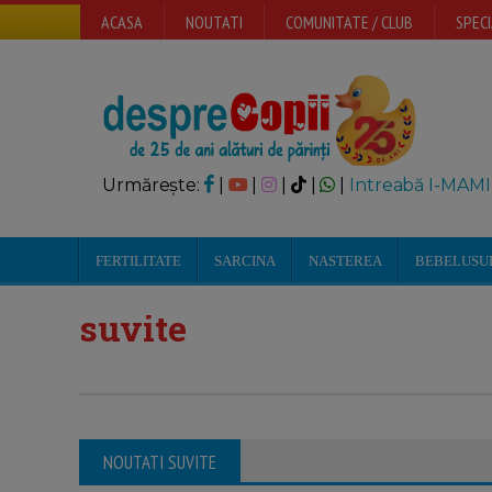
ACASA
NOUTATI
COMUNITATE / CLUB
SPECI
Urmărește:
|
|
|
|
|
Intreabă I-MAMI
FERTILITATE
SARCINA
NASTEREA
BEBELUSU
suvite
NOUTATI SUVITE