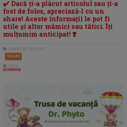
✔️ Dacă ți-a plăcut articolul sau ți-a
fost de folos, apreciază-l cu un
share! Aceste informații le pot fi
utile și altor mămici sau tătici. Îți
mulțumim anticipat! ❣️
SUBIECTE TRATATE:
TALPI
TEMA:
DIVERSE