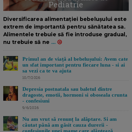
Pediatrie
16/7/2026
AUTOR: EDITOR DC.
Diversificarea alimentației bebelușului este
extrem de importantă pentru sănătatea sa.
Alimentele trebuie să fie introduse gradual,
nu trebuie să ne
...
Primul an de viață al bebelușului: Avem cate
un sfat important pentru fiecare luna - si ai
sa vezi ca te va ajuta
10/7/2026
Depresia postnatala sau baletul dintre
dragoste, emotii, hormoni si oboseala crunta
- confesiuni
9/6/2026
Nu am vrut să renunț la alăptare. Si am
căutat până am găsit cauza durerii -
confesiunile unei mame care alăptează