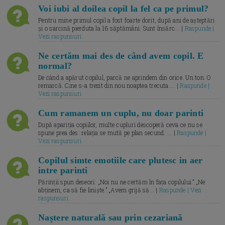
Voi iubi al doilea copil la fel ca pe primul?
Pentru mine primul copil a fost foarte dorit, după ani de așteptări
și o sarcină pierduta la 16 săptămâni. Sunt însărc... |
Raspunde |
Vezi raspunsuri
Ne certăm mai des de când avem copil. E
normal?
De când a apărut copilul, parcă ne aprindem din orice. Un ton. O
remarcă. Cine s-a trezit din nou noaptea trecuta.... |
Raspunde |
Vezi raspunsuri
Cum ramanem un cuplu, nu doar parinti
După apariția copiilor, multe cupluri descoperă ceva ce nu se
spune prea des: relația se mută pe plan secund. ... |
Raspunde |
Vezi raspunsuri
Copilul simte emotiile care plutesc in aer
intre parinti
Părinții spun deseori: „Noi nu ne certăm în fața copilului.” „Ne
abținem, ca să fie liniște.” „Avem grijă să... |
Raspunde | Vezi
raspunsuri
Naștere naturală sau prin cezariană