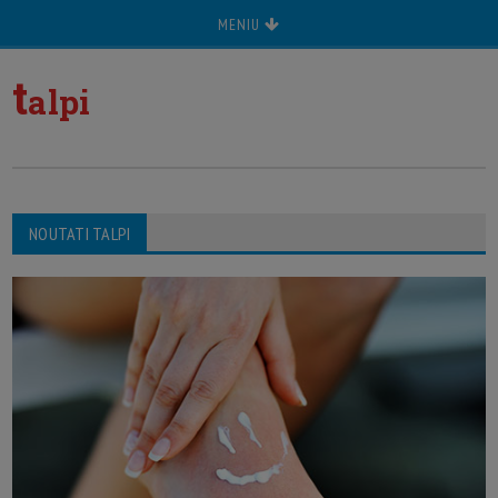
MENIU
t
alpi
NOUTATI TALPI