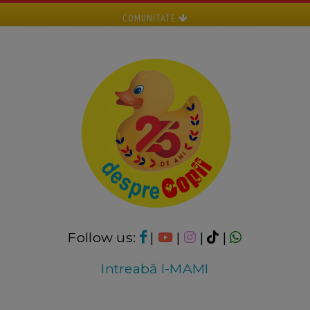
COMUNITATE
Follow us:
|
|
|
|
Intreabă I-MAMI