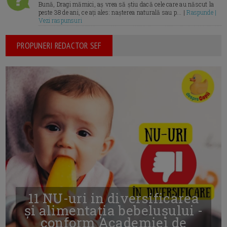
Bună, Dragi mămici, aș vrea să știu dacă cele care au născut la
peste 38 de ani, ce ați ales: nașterea naturală sau p... |
Raspunde |
Vezi raspunsuri
PROPUNERI REDACTOR SEF
11 NU-uri in diversificarea
și alimentația bebelușului -
conform Academiei de