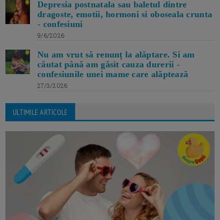
Depresia postnatala sau baletul dintre
dragoste, emotii, hormoni si oboseala crunta
- confesiuni
9/6/2026
Nu am vrut să renunț la alăptare. Si am
căutat până am găsit cauza durerii -
confesiunile unei mame care alăptează
27/3/2026
ULTIMILE ARTICOLE