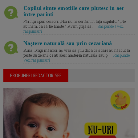
Copilul simte emotiile care plutesc in aer
intre parinti
Părinții spun deseori: „Noi nu ne certăm în fața copilului.” „Ne
abținem, ca să fie liniște.” „Avem grijă să... |
Raspunde | Vezi
raspunsuri
Naștere naturală sau prin cezariană
Bună, Dragi mămici, aș vrea să știu dacă cele care au născut la
peste 38 de ani, ce ați ales: nașterea naturală sau p... |
Raspunde |
Vezi raspunsuri
PROPUNERI REDACTOR SEF