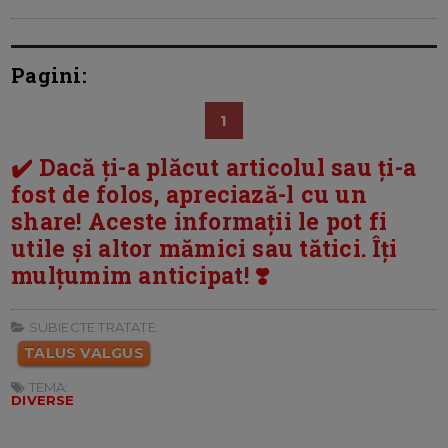
Pagini:
1
✔️ Dacă ți-a plăcut articolul sau ți-a
fost de folos, apreciază-l cu un
share! Aceste informații le pot fi
utile și altor mămici sau tătici. Îți
mulțumim anticipat! ❣️
SUBIECTE TRATATE:
TALUS VALGUS
TEMA:
DIVERSE