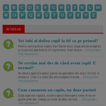
A
B
C
D
E
F
G
H
I
J
K
L
M
N
O
P
Q
R
S
T
U
V
X
Y
Z
ÎNTREBARI
Voi iubi al doilea copil la fel ca pe primul?
Pentru mine primul copil a fost foarte dorit, după ani de așteptări
și o sarcină pierduta la 16 săptămâni. Sunt însărc... |
Raspunde |
Vezi raspunsuri
Ne certăm mai des de când avem copil. E
normal?
De când a apărut copilul, parcă ne aprindem din orice. Un ton. O
remarcă. Cine s-a trezit din nou noaptea trecuta.... |
Raspunde |
Vezi raspunsuri
Cum ramanem un cuplu, nu doar parinti
După apariția copiilor, multe cupluri descoperă ceva ce nu se
spune prea des: relația se mută pe plan secund. ... |
Raspunde |
Vezi raspunsuri