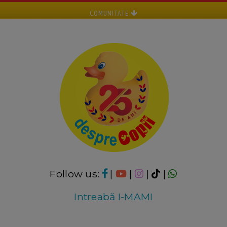
COMUNITATE
Follow us:
|
|
|
|
Intreabă I-MAMI