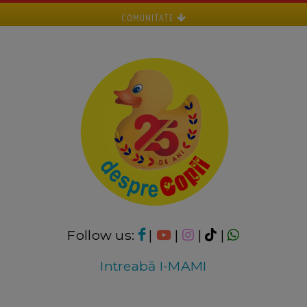
COMUNITATE
Follow us:
|
|
|
|
Intreabă I-MAMI