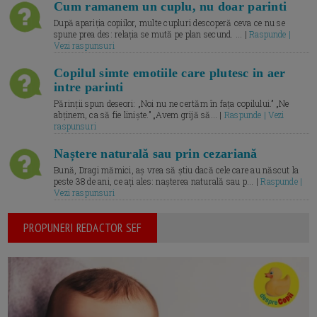
Cum ramanem un cuplu, nu doar parinti
După apariția copiilor, multe cupluri descoperă ceva ce nu se
spune prea des: relația se mută pe plan secund. ... |
Raspunde |
Vezi raspunsuri
Copilul simte emotiile care plutesc in aer
intre parinti
Părinții spun deseori: „Noi nu ne certăm în fața copilului.” „Ne
abținem, ca să fie liniște.” „Avem grijă să... |
Raspunde | Vezi
raspunsuri
Naștere naturală sau prin cezariană
Bună, Dragi mămici, aș vrea să știu dacă cele care au născut la
peste 38 de ani, ce ați ales: nașterea naturală sau p... |
Raspunde |
Vezi raspunsuri
PROPUNERI REDACTOR SEF