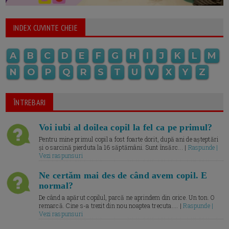
INDEX CUVINTE CHEIE
A
B
C
D
E
F
G
H
I
J
K
L
M
N
O
P
Q
R
S
T
U
V
X
Y
Z
ÎNTREBARI
Voi iubi al doilea copil la fel ca pe primul?
Pentru mine primul copil a fost foarte dorit, după ani de așteptări
și o sarcină pierduta la 16 săptămâni. Sunt însărc... |
Raspunde |
Vezi raspunsuri
Ne certăm mai des de când avem copil. E
normal?
De când a apărut copilul, parcă ne aprindem din orice. Un ton. O
remarcă. Cine s-a trezit din nou noaptea trecuta.... |
Raspunde |
Vezi raspunsuri