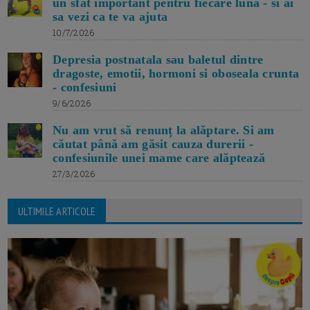
un sfat important pentru fiecare luna - si ai
sa vezi ca te va ajuta
10/7/2026
Depresia postnatala sau baletul dintre
dragoste, emotii, hormoni si oboseala crunta
- confesiuni
9/6/2026
Nu am vrut să renunț la alăptare. Si am
căutat până am găsit cauza durerii -
confesiunile unei mame care alăptează
27/3/2026
ULTIMILE ARTICOLE