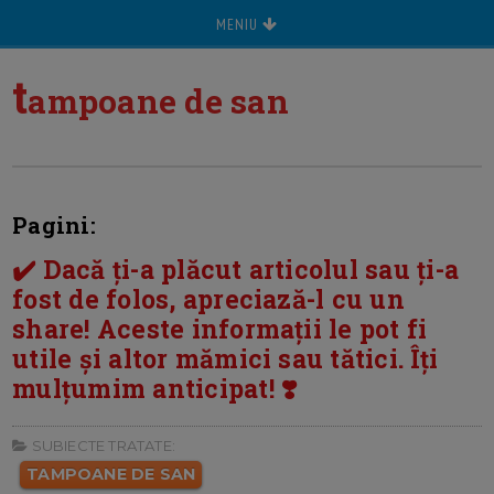
MENIU
t
ampoane de san
Pagini:
✔️ Dacă ți-a plăcut articolul sau ți-a
fost de folos, apreciază-l cu un
share! Aceste informații le pot fi
utile și altor mămici sau tătici. Îți
mulțumim anticipat! ❣️
SUBIECTE TRATATE:
TAMPOANE DE SAN