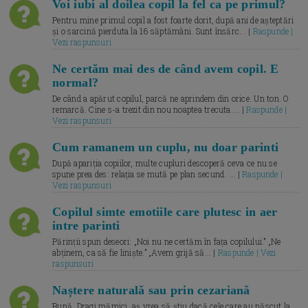
Voi iubi al doilea copil la fel ca pe primul?
Pentru mine primul copil a fost foarte dorit, după ani de așteptări
și o sarcină pierduta la 16 săptămâni. Sunt însărc... |
Raspunde |
Vezi raspunsuri
Ne certăm mai des de când avem copil. E
normal?
De când a apărut copilul, parcă ne aprindem din orice. Un ton. O
remarcă. Cine s-a trezit din nou noaptea trecuta.... |
Raspunde |
Vezi raspunsuri
Cum ramanem un cuplu, nu doar parinti
După apariția copiilor, multe cupluri descoperă ceva ce nu se
spune prea des: relația se mută pe plan secund. ... |
Raspunde |
Vezi raspunsuri
Copilul simte emotiile care plutesc in aer
intre parinti
Părinții spun deseori: „Noi nu ne certăm în fața copilului.” „Ne
abținem, ca să fie liniște.” „Avem grijă să... |
Raspunde | Vezi
raspunsuri
Naștere naturală sau prin cezariană
Bună, Dragi mămici, aș vrea să știu dacă cele care au născut la