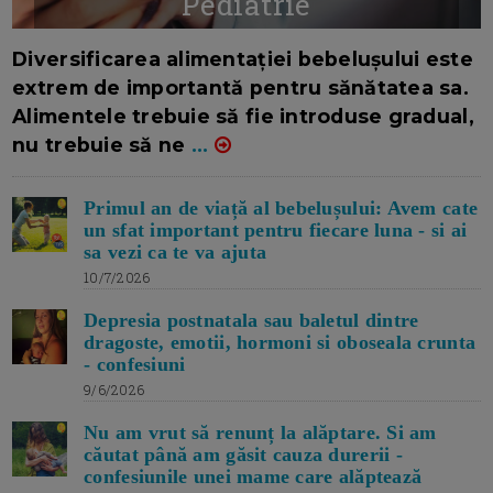
Pediatrie
16/7/2026
AUTOR: EDITOR DC.
Diversificarea alimentației bebelușului este
extrem de importantă pentru sănătatea sa.
Alimentele trebuie să fie introduse gradual,
nu trebuie să ne
...
Primul an de viață al bebelușului: Avem cate
un sfat important pentru fiecare luna - si ai
sa vezi ca te va ajuta
10/7/2026
Depresia postnatala sau baletul dintre
dragoste, emotii, hormoni si oboseala crunta
- confesiuni
9/6/2026
Nu am vrut să renunț la alăptare. Si am
căutat până am găsit cauza durerii -
confesiunile unei mame care alăptează