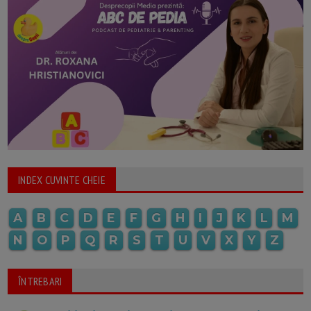
INDEX CUVINTE CHEIE
A
B
C
D
E
F
G
H
I
J
K
L
M
N
O
P
Q
R
S
T
U
V
X
Y
Z
ÎNTREBARI