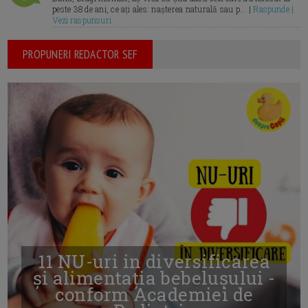
peste 38 de ani, ce ați ales: nașterea naturală sau p... |
Raspunde |
Vezi raspunsuri
PROPUNERI REDACTOR SEF
11 NU-uri in diversificarea
și alimentația bebelușului -
conform Academiei de