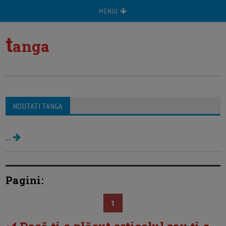
MENIU
t
anga
Diamante pentru tanga (jurnal
NOUTATI TANGA
intim)
...
Pagini:
1