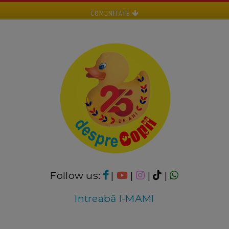
COMUNITATE
Follow us:
|
|
|
|
Intreabă I-MAMI