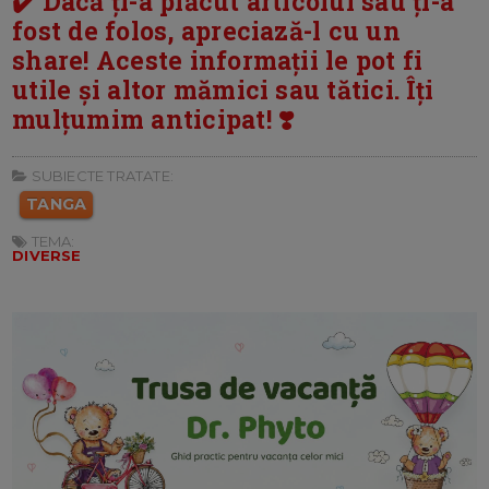
✔️ Dacă ți-a plăcut articolul sau ți-a
fost de folos, apreciază-l cu un
share! Aceste informații le pot fi
utile și altor mămici sau tătici. Îți
mulțumim anticipat! ❣️
SUBIECTE TRATATE:
TANGA
TEMA:
DIVERSE