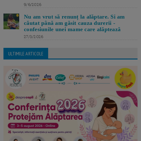
9/6/2026
Nu am vrut să renunț la alăptare. Si am
căutat până am găsit cauza durerii -
confesiunile unei mame care alăptează
27/3/2026
ULTIMILE ARTICOLE