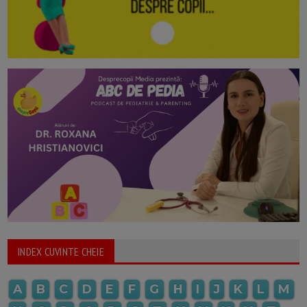
INDEX CUVINTE CHEIE
A
B
C
D
E
F
G
H
I
J
K
L
M