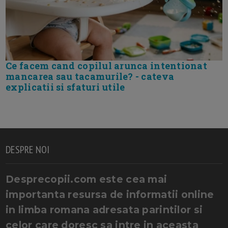
Ce facem cand copilul arunca intentionat
mancarea sau tacamurile? - cateva
explicatii si sfaturi utile
DESPRE NOI
Desprecopii.com este cea mai
importanta resursa de informatii online
in limba romana adresata parintilor si
celor care doresc sa intre in aceasta