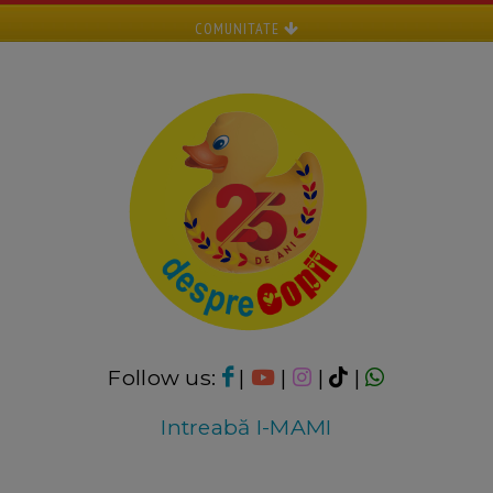
COMUNITATE
Follow us:
|
|
|
|
Intreabă I-MAMI