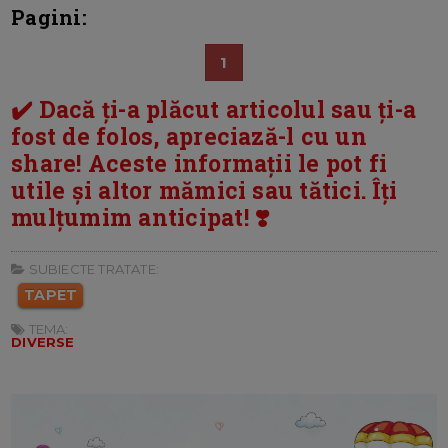
Pagini:
1
✔️ Dacă ți-a plăcut articolul sau ți-a
fost de folos, apreciază-l cu un
share! Aceste informații le pot fi
utile și altor mămici sau tătici. Îți
mulțumim anticipat! ❣️
SUBIECTE TRATATE:
TAPET
TEMA:
DIVERSE