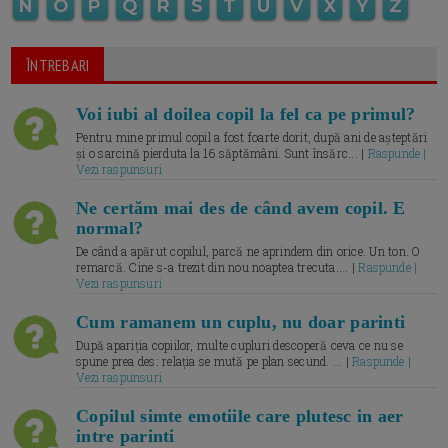
N
O
P
Q
R
S
T
U
V
X
Y
Z
ÎNTREBARI
Voi iubi al doilea copil la fel ca pe primul?
Pentru mine primul copil a fost foarte dorit, după ani de așteptări
și o sarcină pierduta la 16 săptămâni. Sunt însărc... |
Raspunde |
Vezi raspunsuri
Ne certăm mai des de când avem copil. E
normal?
De când a apărut copilul, parcă ne aprindem din orice. Un ton. O
remarcă. Cine s-a trezit din nou noaptea trecuta.... |
Raspunde |
Vezi raspunsuri
Cum ramanem un cuplu, nu doar parinti
După apariția copiilor, multe cupluri descoperă ceva ce nu se
spune prea des: relația se mută pe plan secund. ... |
Raspunde |
Vezi raspunsuri
Copilul simte emotiile care plutesc in aer
intre parinti