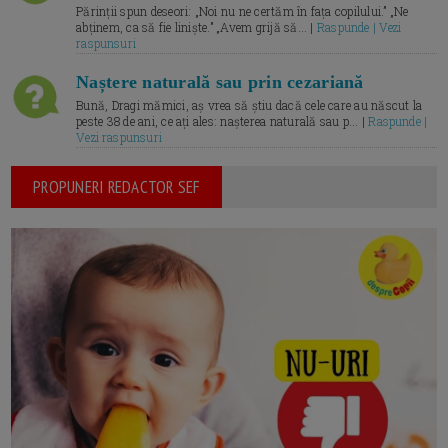
Părinții spun deseori: „Noi nu ne certăm în fața copilului.” „Ne
abținem, ca să fie liniște.” „Avem grijă să... |
Raspunde | Vezi
raspunsuri
Naștere naturală sau prin cezariană
Bună, Dragi mămici, aș vrea să știu dacă cele care au născut la
peste 38 de ani, ce ați ales: nașterea naturală sau p... |
Raspunde |
Vezi raspunsuri
PROPUNERI REDACTOR SEF