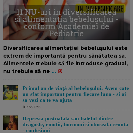
11 NU-uri in diversificarea
și alimentația bebelușului -
conform Academiei de
Pediatrie
16/7/2026
AUTOR: EDITOR DC.
Diversificarea alimentației bebelușului este
extrem de importantă pentru sănătatea sa.
Alimentele trebuie să fie introduse gradual,
nu trebuie să ne
...
Primul an de viață al bebelușului: Avem cate
un sfat important pentru fiecare luna - si ai
sa vezi ca te va ajuta
10/7/2026
Depresia postnatala sau baletul dintre
dragoste, emotii, hormoni si oboseala crunta
- confesiuni