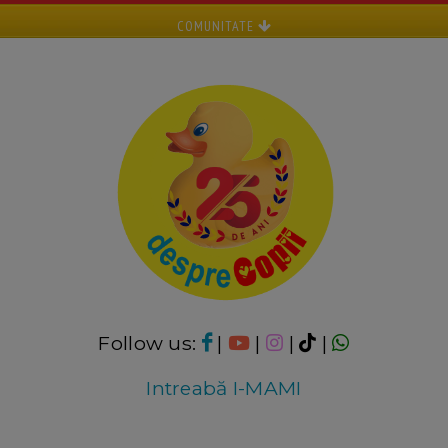
COMUNITATE
Follow us:
|
|
|
|
Intreabă I-MAMI