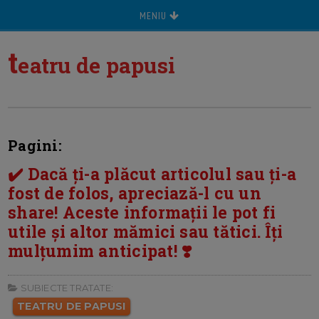
MENIU
t
eatru de papusi
Pagini:
✔️ Dacă ți-a plăcut articolul sau ți-a
fost de folos, apreciază-l cu un
share! Aceste informații le pot fi
utile și altor mămici sau tătici. Îți
mulțumim anticipat! ❣️
SUBIECTE TRATATE:
TEATRU DE PAPUSI