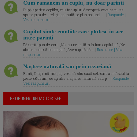
Cum ramanem un cuplu, nu doar parinti
După apariția copiilor, multe cupluri descoperă ceva ce nu se
spune prea des: relația se mută pe plan secund. ... |
Raspunde |
Vezi raspunsuri
Copilul simte emotiile care plutesc in aer
intre parinti
Părinții spun deseori: „Noi nu ne certăm în fața copilului.” „Ne
abținem, ca să fie liniște.” „Avem grijă să... |
Raspunde | Vezi
raspunsuri
Naștere naturală sau prin cezariană
Bună, Dragi mămici, aș vrea să știu dacă cele care au născut la
peste 38 de ani, ce ați ales: nașterea naturală sau p... |
Raspunde |
Vezi raspunsuri
PROPUNERI REDACTOR SEF