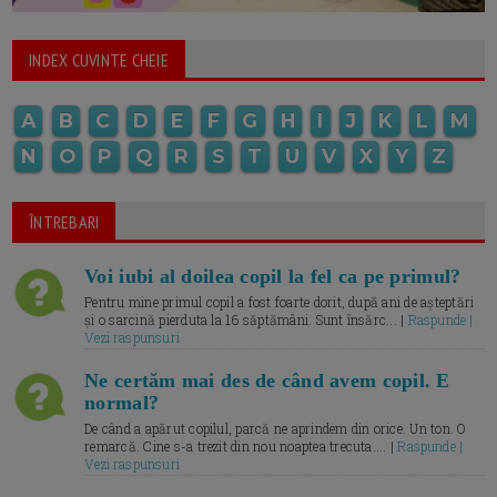
INDEX CUVINTE CHEIE
A
B
C
D
E
F
G
H
I
J
K
L
M
N
O
P
Q
R
S
T
U
V
X
Y
Z
ÎNTREBARI
Voi iubi al doilea copil la fel ca pe primul?
Pentru mine primul copil a fost foarte dorit, după ani de așteptări
și o sarcină pierduta la 16 săptămâni. Sunt însărc... |
Raspunde |
Vezi raspunsuri
Ne certăm mai des de când avem copil. E
normal?
De când a apărut copilul, parcă ne aprindem din orice. Un ton. O
remarcă. Cine s-a trezit din nou noaptea trecuta.... |
Raspunde |
Vezi raspunsuri