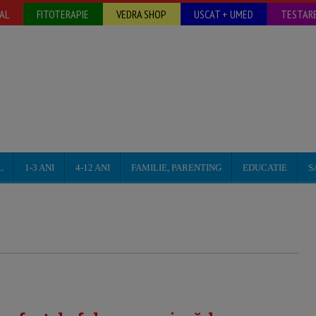
AL
FITOTERAPIE
VEDRA SHOP
USCAT + UMED
TESTARE
L
1-3 ANI
4-12 ANI
FAMILIE, PARENTING
EDUCATIE
S