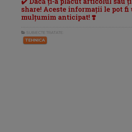
✔️ Dacă ți-a plăcut articolul sau ț
share! Aceste informații le pot fi u
mulțumim anticipat! ❣️
SUBIECTE TRATATE:
TEHNICA