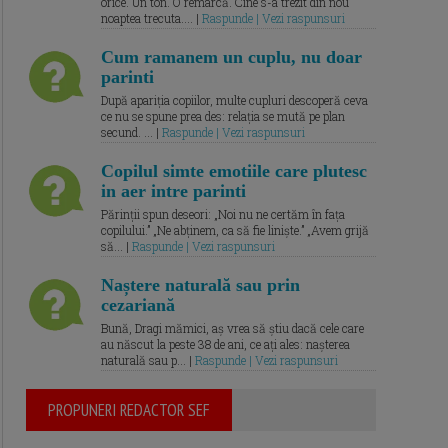
orice. Un ton. O remarcă. Cine s-a trezit din nou
noaptea trecuta.... |
Raspunde | Vezi raspunsuri
Cum ramanem un cuplu, nu doar
parinti
După apariția copiilor, multe cupluri descoperă ceva
ce nu se spune prea des: relația se mută pe plan
secund. ... |
Raspunde | Vezi raspunsuri
Copilul simte emotiile care plutesc
in aer intre parinti
Părinții spun deseori: „Noi nu ne certăm în fața
copilului.” „Ne abținem, ca să fie liniște.” „Avem grijă
să... |
Raspunde | Vezi raspunsuri
Naștere naturală sau prin
cezariană
Bună, Dragi mămici, aș vrea să știu dacă cele care
au născut la peste 38 de ani, ce ați ales: nașterea
naturală sau p... |
Raspunde | Vezi raspunsuri
PROPUNERI REDACTOR SEF