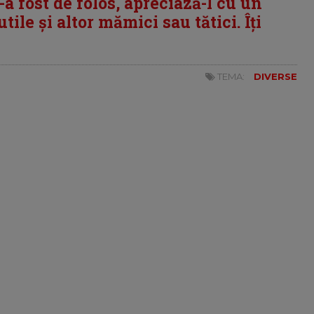
i-a fost de folos, apreciază-l cu un
tile și altor mămici sau tătici. Îți
TEMA:
DIVERSE