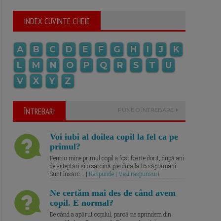
INDEX CUVINTE CHEIE
A
B
C
D
E
F
G
H
I
J
K
L
M
N
O
P
Q
R
S
T
U
V
X
Y
Z
ÎNTREBARI
PUNE O ÎNTREBARE
Voi iubi al doilea copil la fel ca pe
primul?
Pentru mine primul copil a fost foarte dorit, după ani
de așteptări și o sarcină pierduta la 16 săptămâni.
Sunt însărc... |
Raspunde | Vezi raspunsuri
Ne certăm mai des de când avem
copil. E normal?
De când a apărut copilul, parcă ne aprindem din