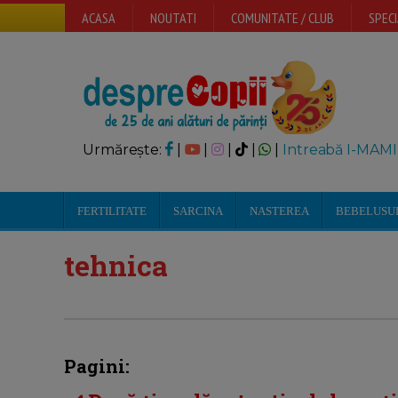
ACASA
NOUTATI
COMUNITATE / CLUB
SPECI
Urmărește:
|
|
|
|
|
Intreabă I-MAMI
FERTILITATE
SARCINA
NASTEREA
BEBELUSU
tehnica
Pagini: