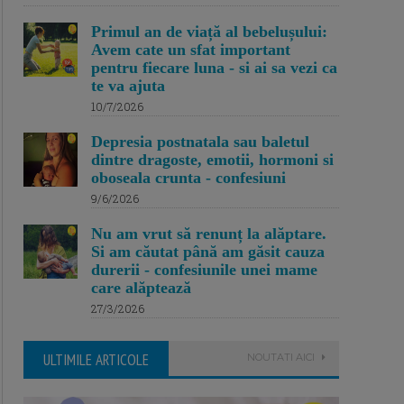
Primul an de viață al bebelușului:
Avem cate un sfat important
pentru fiecare luna - si ai sa vezi ca
te va ajuta
10/7/2026
Depresia postnatala sau baletul
dintre dragoste, emotii, hormoni si
oboseala crunta - confesiuni
9/6/2026
Nu am vrut să renunț la alăptare.
Si am căutat până am găsit cauza
durerii - confesiunile unei mame
care alăptează
27/3/2026
ULTIMILE ARTICOLE
NOUTATI AICI