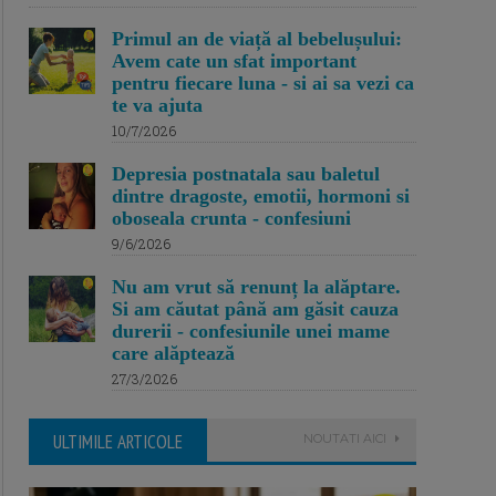
Primul an de viață al bebelușului:
Avem cate un sfat important
pentru fiecare luna - si ai sa vezi ca
te va ajuta
10/7/2026
Depresia postnatala sau baletul
dintre dragoste, emotii, hormoni si
oboseala crunta - confesiuni
9/6/2026
Nu am vrut să renunț la alăptare.
Si am căutat până am găsit cauza
durerii - confesiunile unei mame
care alăptează
27/3/2026
ULTIMILE ARTICOLE
NOUTATI AICI