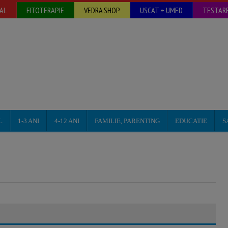
AL
FITOTERAPIE
VEDRA SHOP
USCAT + UMED
TESTARE
L
1-3 ANI
4-12 ANI
FAMILIE, PARENTING
EDUCATIE
S