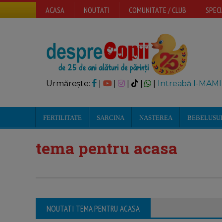
ACASA
NOUTATI
COMUNITATE / CLUB
SPECI
Urmărește:
|
|
|
|
|
Intreabă I-MAMI
FERTILITATE
SARCINA
NASTEREA
BEBELUSU
tema pentru acasa
NOUTATI TEMA PENTRU ACASA