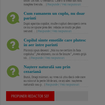
orice. Un ton. O remarcă. Cine s-a trezit din nou
noaptea trecuta.... |
Raspunde | Vezi raspunsuri
Cum ramanem un cuplu, nu doar
parinti
După apariția copiilor, multe cupluri descoperă ceva
ce nu se spune prea des: relația se mută pe plan
secund. ... |
Raspunde | Vezi raspunsuri
Copilul simte emotiile care plutesc
in aer intre parinti
Părinții spun deseori: „Noi nu ne certăm în fața
copilului.” „Ne abținem, ca să fie liniște.” „Avem grijă
să... |
Raspunde | Vezi raspunsuri
Naștere naturală sau prin
cezariană
Bună, Dragi mămici, aș vrea să știu dacă cele care
au născut la peste 38 de ani, ce ați ales: nașterea
naturală sau p... |
Raspunde | Vezi raspunsuri
PROPUNERI REDACTOR SEF