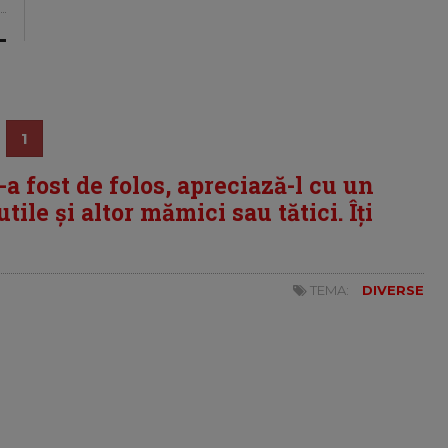
1
i-a fost de folos, apreciază-l cu un
tile și altor mămici sau tătici. Îți
TEMA:
DIVERSE