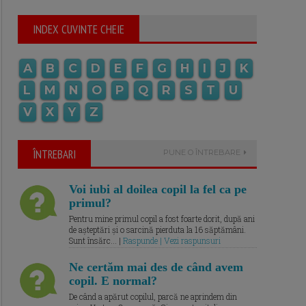
INDEX CUVINTE CHEIE
A
B
C
D
E
F
G
H
I
J
K
L
M
N
O
P
Q
R
S
T
U
V
X
Y
Z
ÎNTREBARI
PUNE O ÎNTREBARE
Voi iubi al doilea copil la fel ca pe
primul?
Pentru mine primul copil a fost foarte dorit, după ani
de așteptări și o sarcină pierduta la 16 săptămâni.
Sunt însărc... |
Raspunde | Vezi raspunsuri
Ne certăm mai des de când avem
copil. E normal?
De când a apărut copilul, parcă ne aprindem din