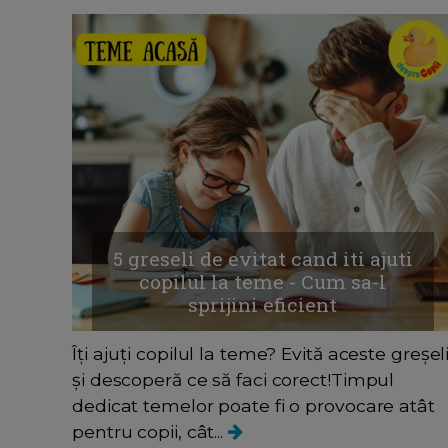
5 greseli de evitat cand iti ajuti
copilul la teme - Cum sa-l
sprijini eficient
Îți ajuți copilul la teme? Evită aceste greșel
și descoperă ce să faci corect!Timpul
dedicat temelor poate fi o provocare atât
pentru copii, cât...