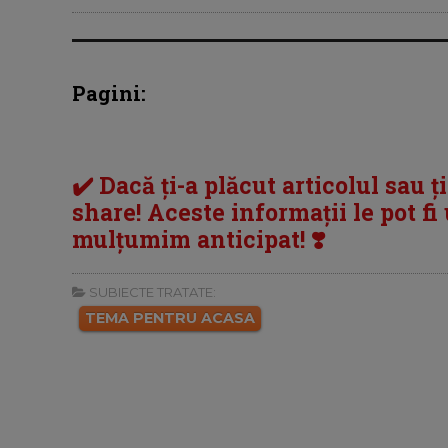
Pagini:
✔️ Dacă ți-a plăcut articolul sau ț
share! Aceste informații le pot fi u
mulțumim anticipat! ❣️
SUBIECTE TRATATE:
TEMA PENTRU ACASA