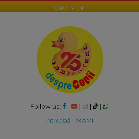
COMUNITATE
Follow us:
|
|
|
|
Intreabă I-MAMI