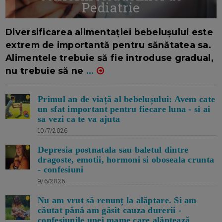
Pediatrie
16/7/2026
AUTOR: EDITOR DC.
Diversificarea alimentației bebelușului este
extrem de importantă pentru sănătatea sa.
Alimentele trebuie să fie introduse gradual,
nu trebuie să ne
...
Primul an de viață al bebelușului: Avem cate
un sfat important pentru fiecare luna - si ai
sa vezi ca te va ajuta
10/7/2026
Depresia postnatala sau baletul dintre
dragoste, emotii, hormoni si oboseala crunta
- confesiuni
9/6/2026
Nu am vrut să renunț la alăptare. Si am
căutat până am găsit cauza durerii -
confesiunile unei mame care alăptează