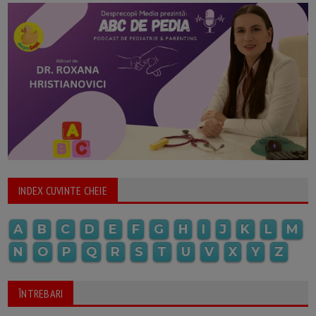
INDEX CUVINTE CHEIE
A
B
C
D
E
F
G
H
I
J
K
L
M
N
O
P
Q
R
S
T
U
V
X
Y
Z
ÎNTREBARI