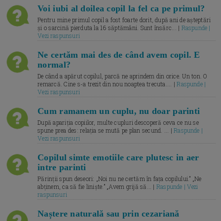
Voi iubi al doilea copil la fel ca pe primul?
Pentru mine primul copil a fost foarte dorit, după ani de așteptări
și o sarcină pierduta la 16 săptămâni. Sunt însărc... |
Raspunde |
Vezi raspunsuri
Ne certăm mai des de când avem copil. E
normal?
De când a apărut copilul, parcă ne aprindem din orice. Un ton. O
remarcă. Cine s-a trezit din nou noaptea trecuta.... |
Raspunde |
Vezi raspunsuri
Cum ramanem un cuplu, nu doar parinti
După apariția copiilor, multe cupluri descoperă ceva ce nu se
spune prea des: relația se mută pe plan secund. ... |
Raspunde |
Vezi raspunsuri
Copilul simte emotiile care plutesc in aer
intre parinti
Părinții spun deseori: „Noi nu ne certăm în fața copilului.” „Ne
abținem, ca să fie liniște.” „Avem grijă să... |
Raspunde | Vezi
raspunsuri
Naștere naturală sau prin cezariană