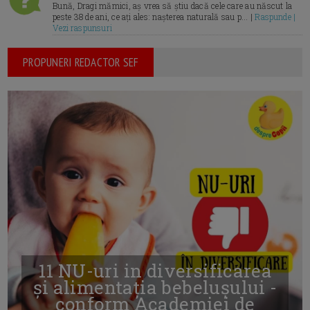
Bună, Dragi mămici, aș vrea să știu dacă cele care au născut la
peste 38 de ani, ce ați ales: nașterea naturală sau p... |
Raspunde |
Vezi raspunsuri
PROPUNERI REDACTOR SEF
11 NU-uri in diversificarea
și alimentația bebelușului -
conform Academiei de