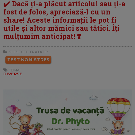
✔️ Dacă ți-a plăcut articolul sau ți-a
fost de folos, apreciază-l cu un
share! Aceste informații le pot fi
utile și altor mămici sau tătici. Îți
mulțumim anticipat! ❣️
SUBIECTE TRATATE:
TEST NON-STRES
TEMA:
DIVERSE