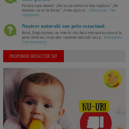
Părinții spun deseori: „Noi nu ne certăm în fața copilului.” „Ne
abținem, ca să fie liniște.” „Avem grijă să... |
Raspunde | Vezi
raspunsuri
Naștere naturală sau prin cezariană
Bună, Dragi mămici, aș vrea să știu dacă cele care au născut la
peste 38 de ani, ce ați ales: nașterea naturală sau p... |
Raspunde |
Vezi raspunsuri
PROPUNERI REDACTOR SEF