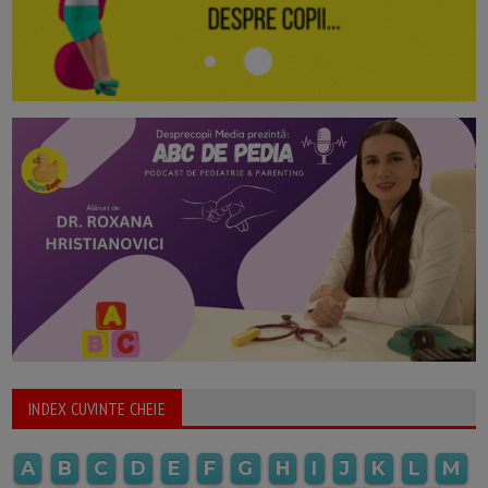
INDEX CUVINTE CHEIE
A
B
C
D
E
F
G
H
I
J
K
L
M