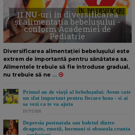
11 NU-uri in diversificarea
și alimentația bebelușului -
conform Academiei de
Pediatrie
16/7/2026
AUTOR: EDITOR DC.
Diversificarea alimentației bebelușului este
extrem de importantă pentru sănătatea sa.
Alimentele trebuie să fie introduse gradual,
nu trebuie să ne
...
Primul an de viață al bebelușului: Avem cate
un sfat important pentru fiecare luna - si ai
sa vezi ca te va ajuta
10/7/2026
Depresia postnatala sau baletul dintre
dragoste, emotii, hormoni si oboseala crunta
- confesiuni