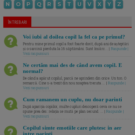
N
O
P
Q
R
S
T
U
V
X
Y
Z
ÎNTREBARI
Voi iubi al doilea copil la fel ca pe primul?
Pentru mine primul copil a fost foarte dorit, după ani de așteptări
și o sarcină pierduta la 16 săptămâni. Sunt însărc... |
Raspunde |
Vezi raspunsuri
Ne certăm mai des de când avem copil. E
normal?
De când a apărut copilul, parcă ne aprindem din orice. Un ton. O
remarcă. Cine s-a trezit din nou noaptea trecuta.... |
Raspunde |
Vezi raspunsuri
Cum ramanem un cuplu, nu doar parinti
După apariția copiilor, multe cupluri descoperă ceva ce nu se
spune prea des: relația se mută pe plan secund. ... |
Raspunde |
Vezi raspunsuri
Copilul simte emotiile care plutesc in aer
intre parinti