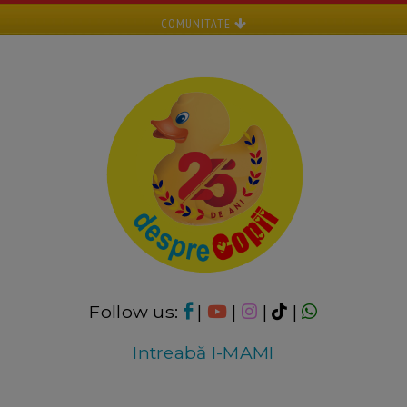
COMUNITATE
Follow us:
|
|
|
|
Intreabă I-MAMI