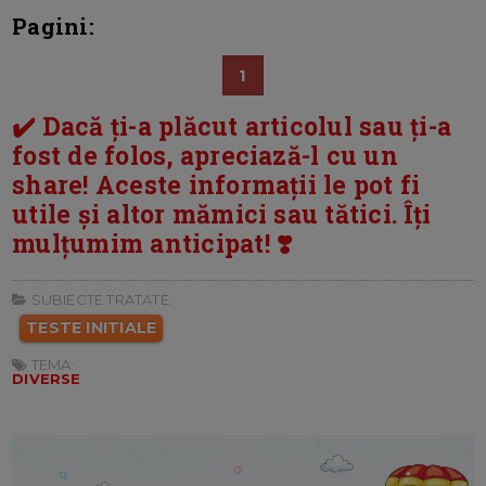
Pagini:
1
✔️ Dacă ți-a plăcut articolul sau ți-a
fost de folos, apreciază-l cu un
share! Aceste informații le pot fi
utile și altor mămici sau tătici. Îți
mulțumim anticipat! ❣️
SUBIECTE TRATATE:
TESTE INITIALE
TEMA:
DIVERSE