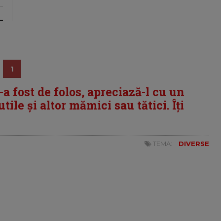
1
i-a fost de folos, apreciază-l cu un
tile și altor mămici sau tătici. Îți
TEMA:
DIVERSE