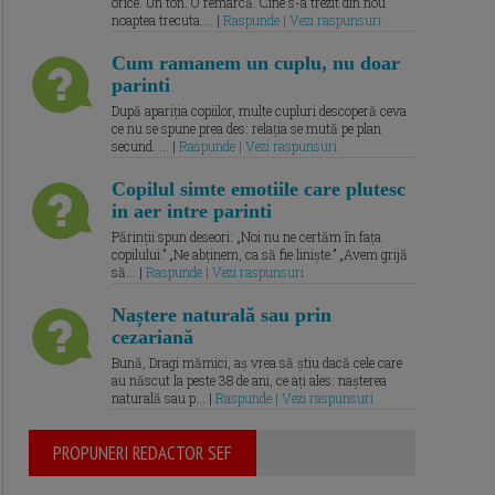
orice. Un ton. O remarcă. Cine s-a trezit din nou
noaptea trecuta.... |
Raspunde | Vezi raspunsuri
Cum ramanem un cuplu, nu doar
parinti
După apariția copiilor, multe cupluri descoperă ceva
ce nu se spune prea des: relația se mută pe plan
secund. ... |
Raspunde | Vezi raspunsuri
Copilul simte emotiile care plutesc
in aer intre parinti
Părinții spun deseori: „Noi nu ne certăm în fața
copilului.” „Ne abținem, ca să fie liniște.” „Avem grijă
să... |
Raspunde | Vezi raspunsuri
Naștere naturală sau prin
cezariană
Bună, Dragi mămici, aș vrea să știu dacă cele care
au născut la peste 38 de ani, ce ați ales: nașterea
naturală sau p... |
Raspunde | Vezi raspunsuri
PROPUNERI REDACTOR SEF