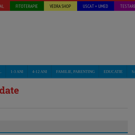
AL
FITOTERAPIE
VEDRA SHOP
USCAT + UMED
TESTARE
L
1-3 ANI
4-12 ANI
FAMILIE, PARENTING
EDUCATIE
S
date