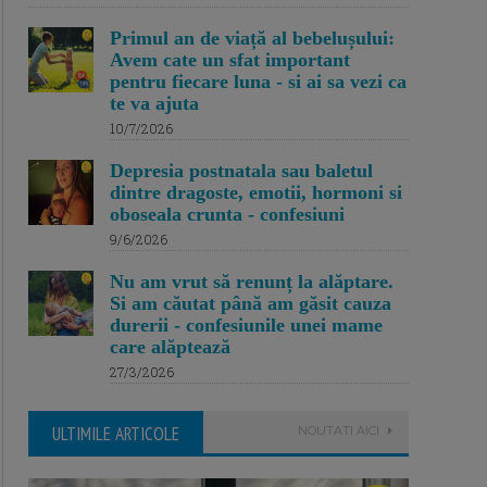
Primul an de viață al bebelușului:
Avem cate un sfat important
pentru fiecare luna - si ai sa vezi ca
te va ajuta
10/7/2026
Depresia postnatala sau baletul
dintre dragoste, emotii, hormoni si
oboseala crunta - confesiuni
9/6/2026
Nu am vrut să renunț la alăptare.
Si am căutat până am găsit cauza
durerii - confesiunile unei mame
care alăptează
27/3/2026
ULTIMILE ARTICOLE
NOUTATI AICI