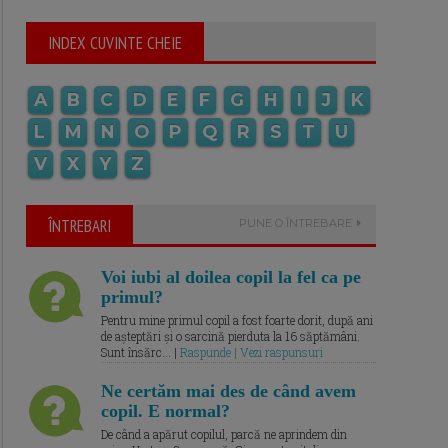
INDEX CUVINTE CHEIE
A
B
C
D
E
F
G
H
I
J
K
L
M
N
O
P
Q
R
S
T
U
V
X
Y
Z
ÎNTREBARI
PUNE O ÎNTREBARE
Voi iubi al doilea copil la fel ca pe
primul?
Pentru mine primul copil a fost foarte dorit, după ani
de așteptări și o sarcină pierduta la 16 săptămâni.
Sunt însărc... |
Raspunde | Vezi raspunsuri
Ne certăm mai des de când avem
copil. E normal?
De când a apărut copilul, parcă ne aprindem din