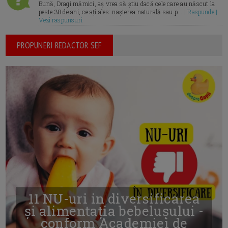
Bună, Dragi mămici, aș vrea să știu dacă cele care au născut la
peste 38 de ani, ce ați ales: nașterea naturală sau p... |
Raspunde |
Vezi raspunsuri
PROPUNERI REDACTOR SEF
11 NU-uri in diversificarea
și alimentația bebelușului -
conform Academiei de