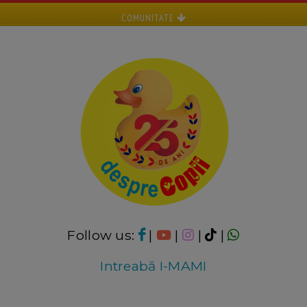
COMUNITATE
Follow us:
|
|
|
|
Intreabă I-MAMI