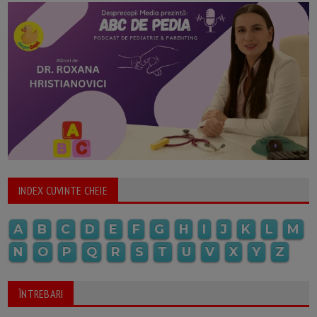
INDEX CUVINTE CHEIE
A
B
C
D
E
F
G
H
I
J
K
L
M
N
O
P
Q
R
S
T
U
V
X
Y
Z
ÎNTREBARI