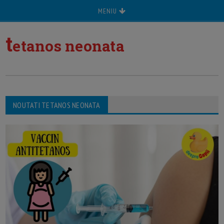
MENIU
t
etanos neonata
NOUTATI TETANOS NEONATA