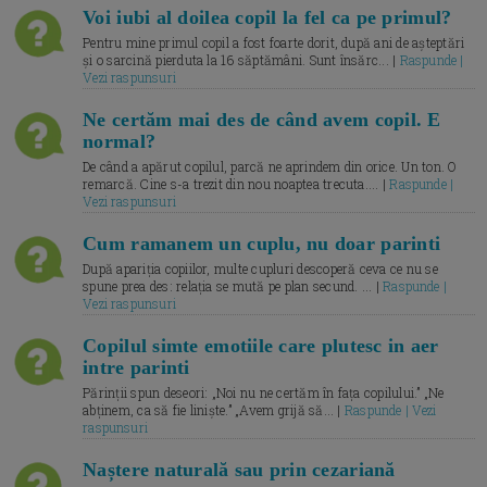
Voi iubi al doilea copil la fel ca pe primul?
Pentru mine primul copil a fost foarte dorit, după ani de așteptări
și o sarcină pierduta la 16 săptămâni. Sunt însărc... |
Raspunde |
Vezi raspunsuri
Ne certăm mai des de când avem copil. E
normal?
De când a apărut copilul, parcă ne aprindem din orice. Un ton. O
remarcă. Cine s-a trezit din nou noaptea trecuta.... |
Raspunde |
Vezi raspunsuri
Cum ramanem un cuplu, nu doar parinti
După apariția copiilor, multe cupluri descoperă ceva ce nu se
spune prea des: relația se mută pe plan secund. ... |
Raspunde |
Vezi raspunsuri
Copilul simte emotiile care plutesc in aer
intre parinti
Părinții spun deseori: „Noi nu ne certăm în fața copilului.” „Ne
abținem, ca să fie liniște.” „Avem grijă să... |
Raspunde | Vezi
raspunsuri
Naștere naturală sau prin cezariană