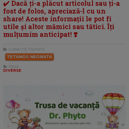
✔️ Dacă ți-a plăcut articolul sau ți-a
fost de folos, apreciază-l cu un
share! Aceste informații le pot fi
utile și altor mămici sau tătici. Îți
mulțumim anticipat! ❣️
SUBIECTE TRATATE:
TETANOS NEONATA
TEMA:
DIVERSE