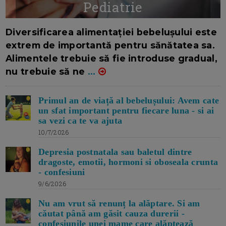
Pediatrie
16/7/2026
AUTOR: EDITOR DC.
Diversificarea alimentației bebelușului este
extrem de importantă pentru sănătatea sa.
Alimentele trebuie să fie introduse gradual,
nu trebuie să ne
...
Primul an de viață al bebelușului: Avem cate
un sfat important pentru fiecare luna - si ai
sa vezi ca te va ajuta
10/7/2026
Depresia postnatala sau baletul dintre
dragoste, emotii, hormoni si oboseala crunta
- confesiuni
9/6/2026
Nu am vrut să renunț la alăptare. Si am
căutat până am găsit cauza durerii -
confesiunile unei mame care alăptează