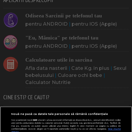
Odiseea Sarcinii pe telefonul tau
pentru ANDROID
|
pentru IOS (Apple)
"Eu, Mămica" pe telefonul tau
pentru ANDROID
|
pentru IOS (Apple)
Calculatoare utile in sarcina
Afla data nasterii
|
Cate Kg. in plus
|
Sexul
bebelusului
|
Culoare ochi bebe
|
Calculator Nutritie
CINE ESTI? CE CAUTI?
Doresc un copil
Adoptia
Probleme cu sarcina
Nouă ne pasă ca datele tale personale să rămână confidențiale
Noi și partenerii noștri
589
stocăm și/sau accesăm informații pe dispozitivul dvs., precum identificatorii cookie
Urmeaza sa nasc
Probleme alaptare
Bebe plange
unici pentru prelucrarea datelor cu caracter personal. Puteți accepta sau gestiona preferințele dvs. făcând clic
mai jos, respectiv vă puteți opune utilizării unui interes legitim în orice moment pe pagina cu politica de
confidențialitate. Aceste alegeri vor fi raportate partenerilor noștri și nu vă vor afecta navigarea.
Mai multe
Bebe febra
Caut bona
Cresa, Gradinta
detalii