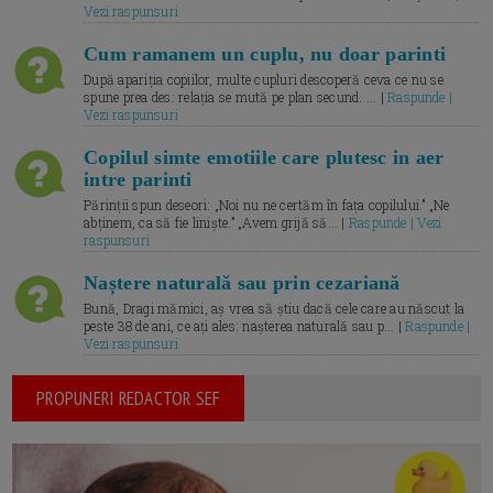
Vezi raspunsuri
Cum ramanem un cuplu, nu doar parinti
După apariția copiilor, multe cupluri descoperă ceva ce nu se
spune prea des: relația se mută pe plan secund. ... |
Raspunde |
Vezi raspunsuri
Copilul simte emotiile care plutesc in aer
intre parinti
Părinții spun deseori: „Noi nu ne certăm în fața copilului.” „Ne
abținem, ca să fie liniște.” „Avem grijă să... |
Raspunde | Vezi
raspunsuri
Naștere naturală sau prin cezariană
Bună, Dragi mămici, aș vrea să știu dacă cele care au născut la
peste 38 de ani, ce ați ales: nașterea naturală sau p... |
Raspunde |
Vezi raspunsuri
PROPUNERI REDACTOR SEF