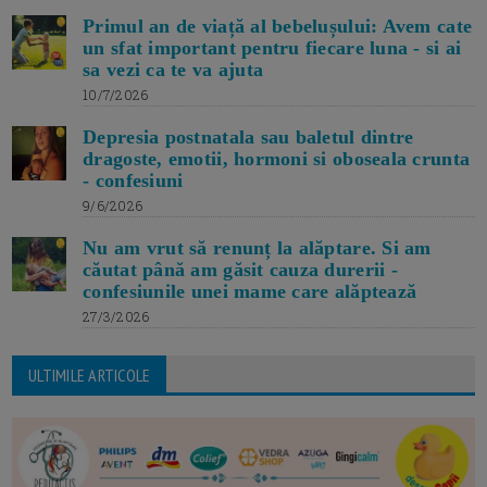
Primul an de viață al bebelușului: Avem cate
un sfat important pentru fiecare luna - si ai
sa vezi ca te va ajuta
10/7/2026
Depresia postnatala sau baletul dintre
dragoste, emotii, hormoni si oboseala crunta
- confesiuni
9/6/2026
Nu am vrut să renunț la alăptare. Si am
căutat până am găsit cauza durerii -
confesiunile unei mame care alăptează
27/3/2026
ULTIMILE ARTICOLE