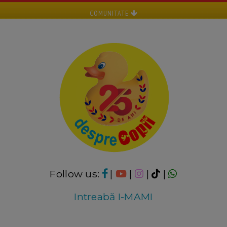
COMUNITATE
Follow us:
|
|
|
|
Intreabă I-MAMI