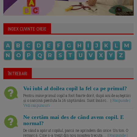
INDEX CUVINTE CHEIE
A
B
C
D
E
F
G
H
I
J
K
L
M
N
O
P
Q
R
S
T
U
V
X
Y
Z
ÎNTREBARI
Voi iubi al doilea copil la fel ca pe primul?
Pentru mine primul copil a fost foarte dorit, după ani de așteptări
și o sarcină pierduta la 16 săptămâni. Sunt însărc... |
Raspunde |
Vezi raspunsuri
Ne certăm mai des de când avem copil. E
normal?
De când a apărut copilul, parcă ne aprindem din orice. Un ton. O
remarcă. Cine s-a trezit din nou noaptea trecuta.... |
Raspunde |